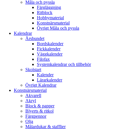
Måla och pyssla
Färgläggning
Ritblock
Hobbymaterial
Konstnärsmaterial
Övrigt Måla och pyssla
Kalendrar
Årsbundet
Bordskalender
Fickkalender
Väggkalender
Filofax
Systemkalendrar och tillbehör
Skolstart
Kalender
Lärarkalender
Övrigt Kalendrar
Konstnärsmaterial
Akvarell
Akryl
Block & papper
Blyerts & ritkol
Färgpennor
Olja
Målardukar & stafflier