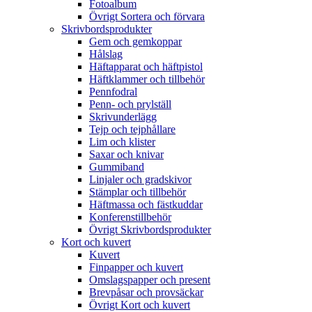
Fotoalbum
Övrigt Sortera och förvara
Skrivbordsprodukter
Gem och gemkoppar
Hålslag
Häftapparat och häftpistol
Häftklammer och tillbehör
Pennfodral
Penn- och prylställ
Skrivunderlägg
Tejp och tejphållare
Lim och klister
Saxar och knivar
Gummiband
Linjaler och gradskivor
Stämplar och tillbehör
Häftmassa och fästkuddar
Konferenstillbehör
Övrigt Skrivbordsprodukter
Kort och kuvert
Kuvert
Finpapper och kuvert
Omslagspapper och present
Brevpåsar och provsäckar
Övrigt Kort och kuvert