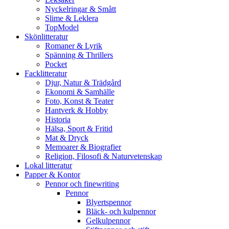
Nyckelringar & Smått
Slime & Leklera
TopModel
Skönlitteratur
Romaner & Lyrik
Spänning & Thrillers
Pocket
Facklitteratur
Djur, Natur & Trädgård
Ekonomi & Samhälle
Foto, Konst & Teater
Hantverk & Hobby
Historia
Hälsa, Sport & Fritid
Mat & Dryck
Memoarer & Biografier
Religion, Filosofi & Naturvetenskap
Lokal litteratur
Papper & Kontor
Pennor och finewriting
Pennor
Blyertspennor
Bläck- och kulpennor
Gelkulpennor