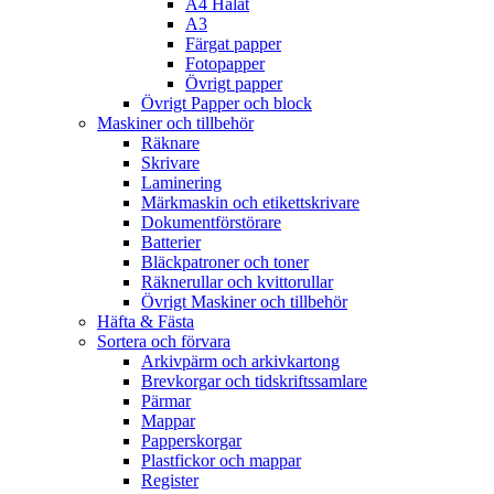
A4 Hålat
A3
Färgat papper
Fotopapper
Övrigt papper
Övrigt Papper och block
Maskiner och tillbehör
Räknare
Skrivare
Laminering
Märkmaskin och etikettskrivare
Dokumentförstörare
Batterier
Bläckpatroner och toner
Räknerullar och kvittorullar
Övrigt Maskiner och tillbehör
Häfta & Fästa
Sortera och förvara
Arkivpärm och arkivkartong
Brevkorgar och tidskriftssamlare
Pärmar
Mappar
Papperskorgar
Plastfickor och mappar
Register