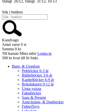
Stängt
26/12, Stängt
31/12, 10-13
Sök i butiken
Kundvagn
Antal varor
0
st
Summa
0 kr
Till kassan
Mina sidor
Logga in
500 kr kvar till fri frakt.
Barn- & Ungdom
Pekböcker 0-3 år
Bilderböcker 3-6 år
Kapitelböcker 6-9 år
Bokslukaren 9-12 år
Unga vuxna
Faktaböcker
Saga & Present
Anteckning- & Dagböcker
FidgetToys
Leksaker