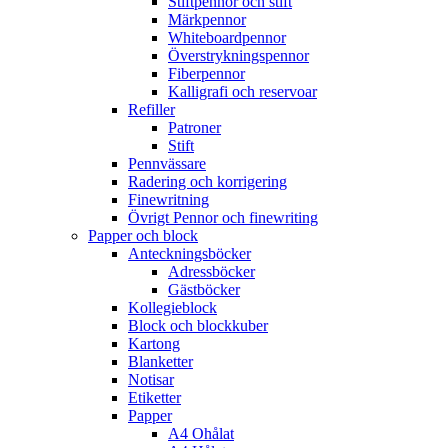
Stiftpennor och stift
Märkpennor
Whiteboardpennor
Överstrykningspennor
Fiberpennor
Kalligrafi och reservoar
Refiller
Patroner
Stift
Pennvässare
Radering och korrigering
Finewritning
Övrigt Pennor och finewriting
Papper och block
Anteckningsböcker
Adressböcker
Gästböcker
Kollegieblock
Block och blockkuber
Kartong
Blanketter
Notisar
Etiketter
Papper
A4 Ohålat