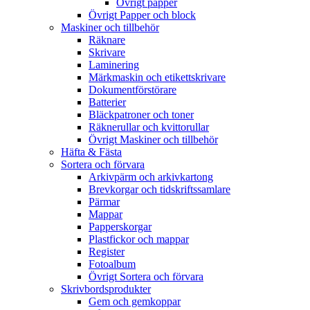
Övrigt papper
Övrigt Papper och block
Maskiner och tillbehör
Räknare
Skrivare
Laminering
Märkmaskin och etikettskrivare
Dokumentförstörare
Batterier
Bläckpatroner och toner
Räknerullar och kvittorullar
Övrigt Maskiner och tillbehör
Häfta & Fästa
Sortera och förvara
Arkivpärm och arkivkartong
Brevkorgar och tidskriftssamlare
Pärmar
Mappar
Papperskorgar
Plastfickor och mappar
Register
Fotoalbum
Övrigt Sortera och förvara
Skrivbordsprodukter
Gem och gemkoppar