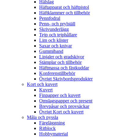
Hålslag
Häftapparat och häftpistol
Häftklammer och tillbehör
Pennfodral
Penn- och prylställ
Skrivunderlägg
Tejp och tejphållare
Lim och klister
Saxar och knivar
Gummiband
Linjaler och gradskivor
Stämplar och tillbehör
Häftmassa och fästkuddar
Konferenstillbehör
Övrigt Skrivbordsprodukter
Kort och kuvert
Kuvert
Finpapper och kuvert
Omslagspapper och present
Brevpåsar och provsäckar
Övrigt Kort och kuvert
Måla och pyssla
Färgläggning
Ritblock
Hobbymaterial