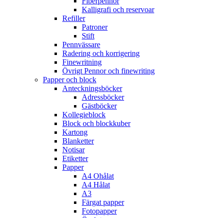
Fiberpennor
Kalligrafi och reservoar
Refiller
Patroner
Stift
Pennvässare
Radering och korrigering
Finewritning
Övrigt Pennor och finewriting
Papper och block
Anteckningsböcker
Adressböcker
Gästböcker
Kollegieblock
Block och blockkuber
Kartong
Blanketter
Notisar
Etiketter
Papper
A4 Ohålat
A4 Hålat
A3
Färgat papper
Fotopapper