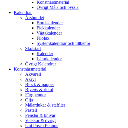
Konstnärsmaterial
Övrigt Måla och pyssla
Kalendrar
Årsbundet
Bordskalender
Fickkalender
Väggkalender
Filofax
Systemkalendrar och tillbehör
Skolstart
Kalender
Lärarkalender
Övrigt Kalendrar
Konstnärsmaterial
Akvarell
Akryl
Block & papper
Blyerts & ritkol
Färgpennor
Olja
Målardukar & stafflier
Pastell
Penslar & knivar
Vätskor & övrigt
Uni Posca Pennor