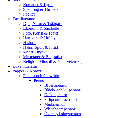
Romaner & Lyrik
Spänning & Thrillers
Pocket
Facklitteratur
Djur, Natur & Trädgård
Ekonomi & Samhälle
Foto, Konst & Teater
Hantverk & Hobby
Historia
Hälsa, Sport & Fritid
Mat & Dryck
Memoarer & Biografier
Religion, Filosofi & Naturvetenskap
Lokal litteratur
Papper & Kontor
Pennor och finewriting
Pennor
Blyertspennor
Bläck- och kulpennor
Gelkulpennor
Stiftpennor och stift
Märkpennor
Whiteboardpennor
Överstrykningspennor