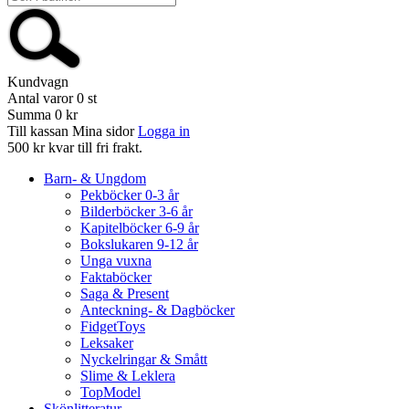
Kundvagn
Antal varor
0
st
Summa
0 kr
Till kassan
Mina sidor
Logga in
500 kr kvar till fri frakt.
Barn- & Ungdom
Pekböcker 0-3 år
Bilderböcker 3-6 år
Kapitelböcker 6-9 år
Bokslukaren 9-12 år
Unga vuxna
Faktaböcker
Saga & Present
Anteckning- & Dagböcker
FidgetToys
Leksaker
Nyckelringar & Smått
Slime & Leklera
TopModel
Skönlitteratur