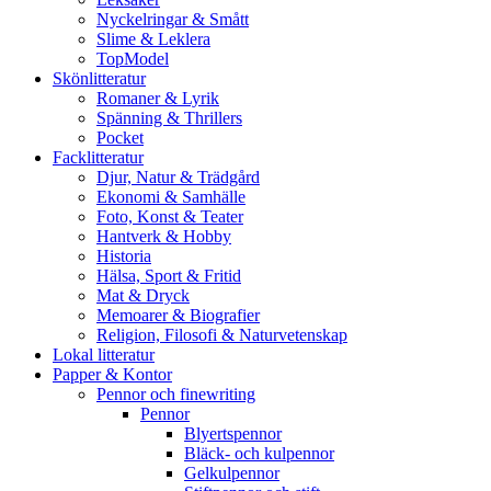
Nyckelringar & Smått
Slime & Leklera
TopModel
Skönlitteratur
Romaner & Lyrik
Spänning & Thrillers
Pocket
Facklitteratur
Djur, Natur & Trädgård
Ekonomi & Samhälle
Foto, Konst & Teater
Hantverk & Hobby
Historia
Hälsa, Sport & Fritid
Mat & Dryck
Memoarer & Biografier
Religion, Filosofi & Naturvetenskap
Lokal litteratur
Papper & Kontor
Pennor och finewriting
Pennor
Blyertspennor
Bläck- och kulpennor
Gelkulpennor