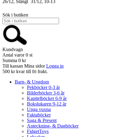
26/12, Stängt
31/12, 10-13
Sök i butiken
Kundvagn
Antal varor
0
st
Summa
0 kr
Till kassan
Mina sidor
Logga in
500 kr kvar till fri frakt.
Barn- & Ungdom
Pekböcker 0-3 år
Bilderböcker 3-6 år
Kapitelböcker 6-9 år
Bokslukaren 9-12 år
Unga vuxna
Faktaböcker
Saga & Present
Anteckning- & Dagböcker
FidgetToys
Leksaker