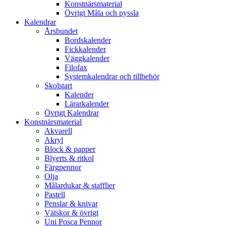
Konstnärsmaterial
Övrigt Måla och pyssla
Kalendrar
Årsbundet
Bordskalender
Fickkalender
Väggkalender
Filofax
Systemkalendrar och tillbehör
Skolstart
Kalender
Lärarkalender
Övrigt Kalendrar
Konstnärsmaterial
Akvarell
Akryl
Block & papper
Blyerts & ritkol
Färgpennor
Olja
Målardukar & stafflier
Pastell
Penslar & knivar
Vätskor & övrigt
Uni Posca Pennor