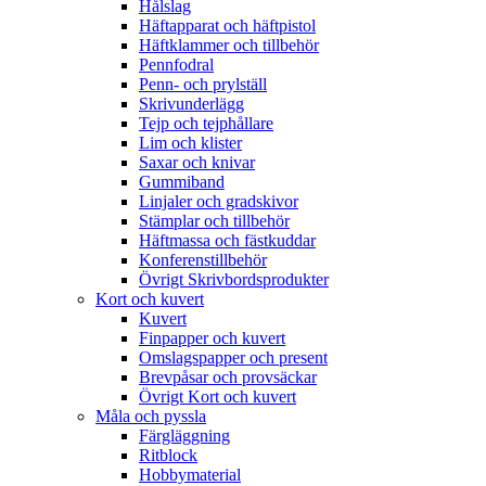
Hålslag
Häftapparat och häftpistol
Häftklammer och tillbehör
Pennfodral
Penn- och prylställ
Skrivunderlägg
Tejp och tejphållare
Lim och klister
Saxar och knivar
Gummiband
Linjaler och gradskivor
Stämplar och tillbehör
Häftmassa och fästkuddar
Konferenstillbehör
Övrigt Skrivbordsprodukter
Kort och kuvert
Kuvert
Finpapper och kuvert
Omslagspapper och present
Brevpåsar och provsäckar
Övrigt Kort och kuvert
Måla och pyssla
Färgläggning
Ritblock
Hobbymaterial