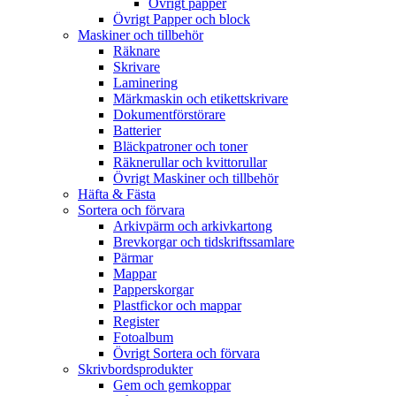
Övrigt papper
Övrigt Papper och block
Maskiner och tillbehör
Räknare
Skrivare
Laminering
Märkmaskin och etikettskrivare
Dokumentförstörare
Batterier
Bläckpatroner och toner
Räknerullar och kvittorullar
Övrigt Maskiner och tillbehör
Häfta & Fästa
Sortera och förvara
Arkivpärm och arkivkartong
Brevkorgar och tidskriftssamlare
Pärmar
Mappar
Papperskorgar
Plastfickor och mappar
Register
Fotoalbum
Övrigt Sortera och förvara
Skrivbordsprodukter
Gem och gemkoppar