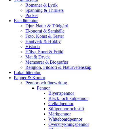
Romaner & Lyrik
Spänning & Thrillers
Pocket
Facklitteratur
Djur, Natur & Trädgård
Ekonomi & Samhälle
Foto, Konst & Teater
Hantverk & Hobby
Historia
Hälsa, Sport & Fritid
Mat & Dryck
Memoarer & Biografier
Religion, Filosofi & Naturvetenskap
Lokal litteratur
Papper & Kontor
Pennor och finewriting
Pennor
Blyertspennor
Bläck- och kulpennor
Gelkulpennor
Stiftpennor och stift
Märkpennor
Whiteboardpennor
Överstrykningspennor