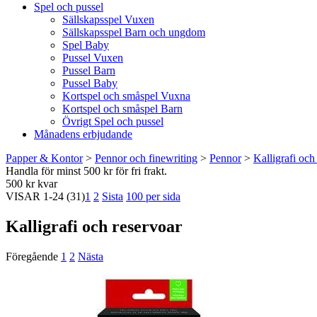
Spel och pussel
Sällskapsspel Vuxen
Sällskapsspel Barn och ungdom
Spel Baby
Pussel Vuxen
Pussel Barn
Pussel Baby
Kortspel och småspel Vuxna
Kortspel och småspel Barn
Övrigt Spel och pussel
Månadens erbjudande
Papper & Kontor
>
Pennor och finewriting
>
Pennor
>
Kalligrafi och
Handla för minst 500 kr för fri frakt.
500 kr kvar
VISAR
1-24
(31)
1
2
Sista
100 per sida
Kalligrafi och reservoar
Föregående
1
2
Nästa