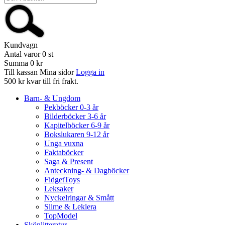
Kundvagn
Antal varor
0
st
Summa
0 kr
Till kassan
Mina sidor
Logga in
500 kr kvar till fri frakt.
Barn- & Ungdom
Pekböcker 0-3 år
Bilderböcker 3-6 år
Kapitelböcker 6-9 år
Bokslukaren 9-12 år
Unga vuxna
Faktaböcker
Saga & Present
Anteckning- & Dagböcker
FidgetToys
Leksaker
Nyckelringar & Smått
Slime & Leklera
TopModel
Skönlitteratur