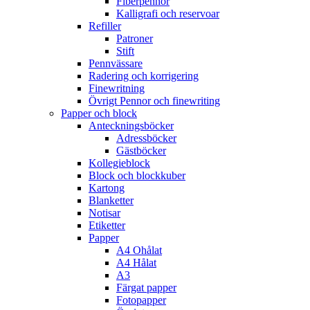
Fiberpennor
Kalligrafi och reservoar
Refiller
Patroner
Stift
Pennvässare
Radering och korrigering
Finewritning
Övrigt Pennor och finewriting
Papper och block
Anteckningsböcker
Adressböcker
Gästböcker
Kollegieblock
Block och blockkuber
Kartong
Blanketter
Notisar
Etiketter
Papper
A4 Ohålat
A4 Hålat
A3
Färgat papper
Fotopapper