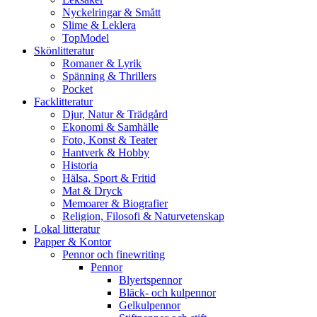
Nyckelringar & Smått
Slime & Leklera
TopModel
Skönlitteratur
Romaner & Lyrik
Spänning & Thrillers
Pocket
Facklitteratur
Djur, Natur & Trädgård
Ekonomi & Samhälle
Foto, Konst & Teater
Hantverk & Hobby
Historia
Hälsa, Sport & Fritid
Mat & Dryck
Memoarer & Biografier
Religion, Filosofi & Naturvetenskap
Lokal litteratur
Papper & Kontor
Pennor och finewriting
Pennor
Blyertspennor
Bläck- och kulpennor
Gelkulpennor