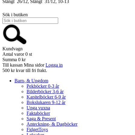
Stängt
26/12, Stängt
31/12, 10-13
Sök i butiken
Kundvagn
Antal varor
0
st
Summa
0 kr
Till kassan
Mina sidor
Logga in
500 kr kvar till fri frakt.
Barn- & Ungdom
Pekböcker 0-3 år
Bilderböcker 3-6 år
Kapitelböcker 6-9 år
Bokslukaren 9-12 år
Unga vuxna
Faktaböcker
Saga & Present
Anteckning- & Dagböcker
FidgetToys
Leksaker