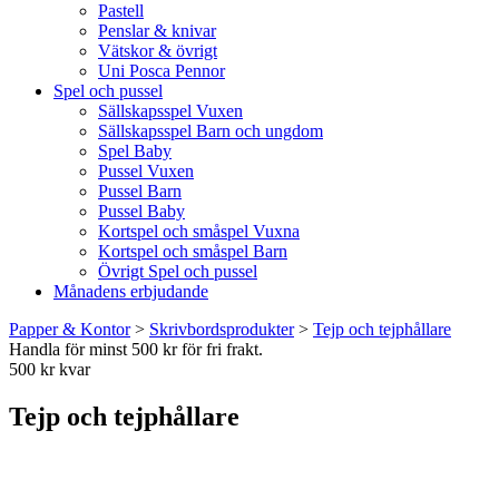
Pastell
Penslar & knivar
Vätskor & övrigt
Uni Posca Pennor
Spel och pussel
Sällskapsspel Vuxen
Sällskapsspel Barn och ungdom
Spel Baby
Pussel Vuxen
Pussel Barn
Pussel Baby
Kortspel och småspel Vuxna
Kortspel och småspel Barn
Övrigt Spel och pussel
Månadens erbjudande
Papper & Kontor
>
Skrivbordsprodukter
>
Tejp och tejphållare
Handla för minst 500 kr för fri frakt.
500 kr kvar
Tejp och tejphållare