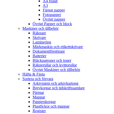
A4 Hålat
A3
Färgat papper
Fotopapper
Övrigt papper
Övrigt Papper och block
Maskiner och tillbehör
Räknare
Skrivare
Laminering
Märkmaskin och etikettskrivare
Dokumentförstörare
Batterier
Bläckpatroner och toner
Räknerullar och kvittorullar
Övrigt Maskiner och tillbehör
Häfta & Fästa
Sortera och förvara
Arkivpärm och arkivkartong
Brevkorgar och tidskriftssamlare
Pärmar
Mappar
Papperskorgar
Plastfickor och mappar
Register