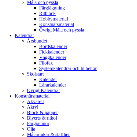
Måla och pyssla
Färgläggning
Ritblock
Hobbymaterial
Konstnärsmaterial
Övrigt Måla och pyssla
Kalendrar
Årsbundet
Bordskalender
Fickkalender
Väggkalender
Filofax
Systemkalendrar och tillbehör
Skolstart
Kalender
Lärarkalender
Övrigt Kalendrar
Konstnärsmaterial
Akvarell
Akryl
Block & papper
Blyerts & ritkol
Färgpennor
Olja
Målardukar & stafflier