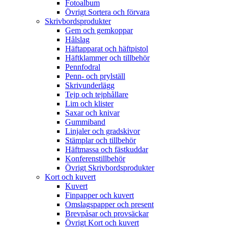
Fotoalbum
Övrigt Sortera och förvara
Skrivbordsprodukter
Gem och gemkoppar
Hålslag
Häftapparat och häftpistol
Häftklammer och tillbehör
Pennfodral
Penn- och prylställ
Skrivunderlägg
Tejp och tejphållare
Lim och klister
Saxar och knivar
Gummiband
Linjaler och gradskivor
Stämplar och tillbehör
Häftmassa och fästkuddar
Konferenstillbehör
Övrigt Skrivbordsprodukter
Kort och kuvert
Kuvert
Finpapper och kuvert
Omslagspapper och present
Brevpåsar och provsäckar
Övrigt Kort och kuvert