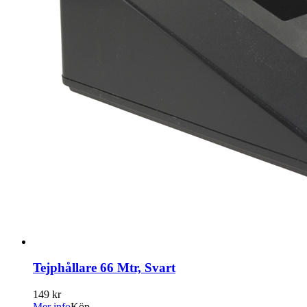
Tejphållare 66 Mtr, Svart
149 kr
Mer info
Köp