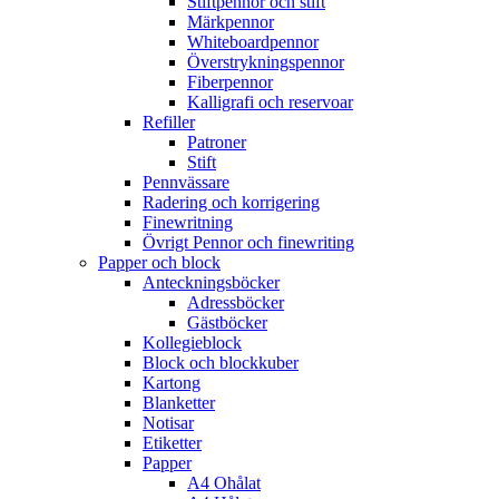
Stiftpennor och stift
Märkpennor
Whiteboardpennor
Överstrykningspennor
Fiberpennor
Kalligrafi och reservoar
Refiller
Patroner
Stift
Pennvässare
Radering och korrigering
Finewritning
Övrigt Pennor och finewriting
Papper och block
Anteckningsböcker
Adressböcker
Gästböcker
Kollegieblock
Block och blockkuber
Kartong
Blanketter
Notisar
Etiketter
Papper
A4 Ohålat