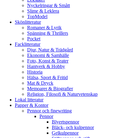
Nyckelringar & Smått
Slime & Leklera
TopModel
Skönlitteratur
Romaner & Lyrik
Spänning & Thrillers
Pocket
Facklitteratur
Djur, Natur & Trädgård
Ekonomi & Samhälle
Foto, Konst & Teater
Hantverk & Hobby
Historia
Hälsa, Sport & Fritid
Mat & Dryck
Memoarer & Biografier
Religion, Filosofi & Naturvetenskap
Lokal litteratur
Papper & Kontor
Pennor och finewriting
Pennor
Blyertspennor
Bläck- och kulpennor
Gelkulpennor