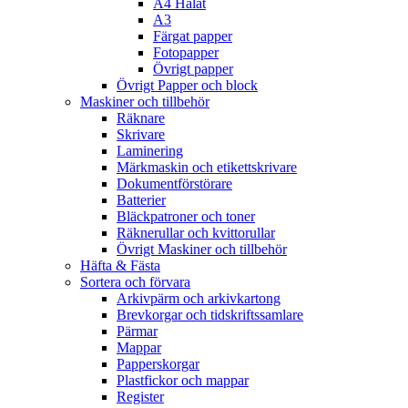
A4 Hålat
A3
Färgat papper
Fotopapper
Övrigt papper
Övrigt Papper och block
Maskiner och tillbehör
Räknare
Skrivare
Laminering
Märkmaskin och etikettskrivare
Dokumentförstörare
Batterier
Bläckpatroner och toner
Räknerullar och kvittorullar
Övrigt Maskiner och tillbehör
Häfta & Fästa
Sortera och förvara
Arkivpärm och arkivkartong
Brevkorgar och tidskriftssamlare
Pärmar
Mappar
Papperskorgar
Plastfickor och mappar
Register