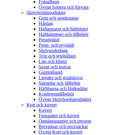
Fotoalbum
Övrigt Sortera och förvara
Skrivbordsprodukter
Gem och gemkoppar
Hålslag
Häftapparat och häftpistol
Häftklammer och tillbehör
Pennfodral
Penn- och prylställ
Skrivunderlägg
Tejp och tejphållare
Lim och klister
Saxar och knivar
Gummiband
Linjaler och gradskivor
Stämplar och tillbehör
Häftmassa och fästkuddar
Konferenstillbehör
Övrigt Skrivbordsprodukter
Kort och kuvert
Kuvert
Finpapper och kuvert
Omslagspapper och present
Brevpåsar och provsäckar
Övrigt Kort och kuvert