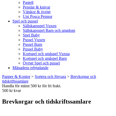
Pastell
Penslar & knivar
Vätskor & övrigt
Uni Posca Pennor
Spel och pussel
Sällskapsspel Vuxen
Sällskapsspel Barn och ungdom
Spel Baby
Pussel Vuxen
Pussel Barn
Pussel Baby
Kortspel och småspel Vuxna
Kortspel och småspel Barn
Övrigt Spel och pussel
Månadens erbjudande
Papper & Kontor
>
Sortera och förvara
>
Brevkorgar och
tidskriftssamlare
Handla för minst 500 kr för fri frakt.
500 kr kvar
Brevkorgar och tidskriftssamlare