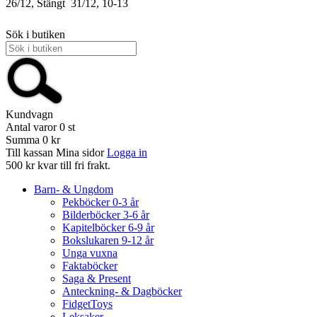
26/12, Stängt
31/12, 10-13
Sök i butiken
Kundvagn
Antal varor
0
st
Summa
0 kr
Till kassan
Mina sidor
Logga in
500 kr kvar till fri frakt.
Barn- & Ungdom
Pekböcker 0-3 år
Bilderböcker 3-6 år
Kapitelböcker 6-9 år
Bokslukaren 9-12 år
Unga vuxna
Faktaböcker
Saga & Present
Anteckning- & Dagböcker
FidgetToys
Leksaker