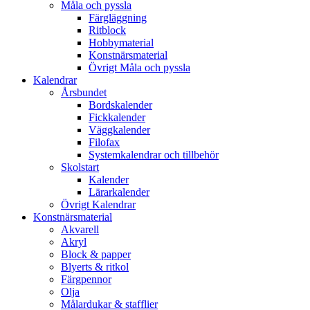
Måla och pyssla
Färgläggning
Ritblock
Hobbymaterial
Konstnärsmaterial
Övrigt Måla och pyssla
Kalendrar
Årsbundet
Bordskalender
Fickkalender
Väggkalender
Filofax
Systemkalendrar och tillbehör
Skolstart
Kalender
Lärarkalender
Övrigt Kalendrar
Konstnärsmaterial
Akvarell
Akryl
Block & papper
Blyerts & ritkol
Färgpennor
Olja
Målardukar & stafflier