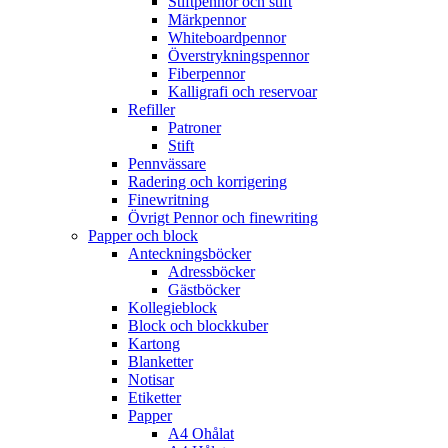
Stiftpennor och stift
Märkpennor
Whiteboardpennor
Överstrykningspennor
Fiberpennor
Kalligrafi och reservoar
Refiller
Patroner
Stift
Pennvässare
Radering och korrigering
Finewritning
Övrigt Pennor och finewriting
Papper och block
Anteckningsböcker
Adressböcker
Gästböcker
Kollegieblock
Block och blockkuber
Kartong
Blanketter
Notisar
Etiketter
Papper
A4 Ohålat