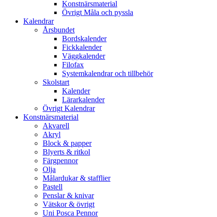
Konstnärsmaterial
Övrigt Måla och pyssla
Kalendrar
Årsbundet
Bordskalender
Fickkalender
Väggkalender
Filofax
Systemkalendrar och tillbehör
Skolstart
Kalender
Lärarkalender
Övrigt Kalendrar
Konstnärsmaterial
Akvarell
Akryl
Block & papper
Blyerts & ritkol
Färgpennor
Olja
Målardukar & stafflier
Pastell
Penslar & knivar
Vätskor & övrigt
Uni Posca Pennor