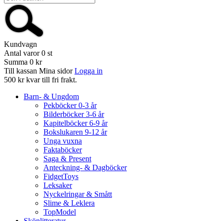
Kundvagn
Antal varor
0
st
Summa
0 kr
Till kassan
Mina sidor
Logga in
500 kr kvar till fri frakt.
Barn- & Ungdom
Pekböcker 0-3 år
Bilderböcker 3-6 år
Kapitelböcker 6-9 år
Bokslukaren 9-12 år
Unga vuxna
Faktaböcker
Saga & Present
Anteckning- & Dagböcker
FidgetToys
Leksaker
Nyckelringar & Smått
Slime & Leklera
TopModel
Skönlitteratur