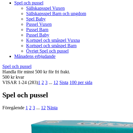
Spel och pussel
Sällskapsspel Vuxen
Sällskapsspel Barn och ungdom
Spel Baby
Pussel Vuxen
Pussel Barn
Pussel Baby
Kortspel och småspel Vuxna
Kortspel och småspel Barn
Övrigt Spel och pussel
Månadens erbjudande
Spel och pussel
Handla för minst 500 kr för fri frakt.
500 kr kvar
VISAR
1-24
(283)
1
2
3
...
12
Sista
100 per sida
Spel och pussel
Föregående
1
2
3
...
12
Nästa