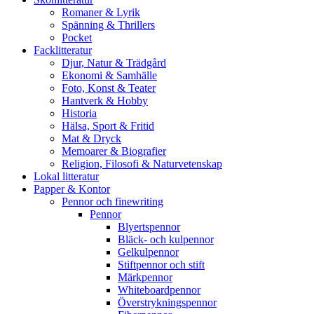
Romaner & Lyrik
Spänning & Thrillers
Pocket
Facklitteratur
Djur, Natur & Trädgård
Ekonomi & Samhälle
Foto, Konst & Teater
Hantverk & Hobby
Historia
Hälsa, Sport & Fritid
Mat & Dryck
Memoarer & Biografier
Religion, Filosofi & Naturvetenskap
Lokal litteratur
Papper & Kontor
Pennor och finewriting
Pennor
Blyertspennor
Bläck- och kulpennor
Gelkulpennor
Stiftpennor och stift
Märkpennor
Whiteboardpennor
Överstrykningspennor