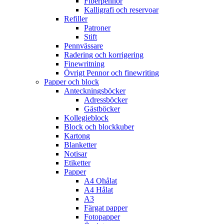
Fiberpennor
Kalligrafi och reservoar
Refiller
Patroner
Stift
Pennvässare
Radering och korrigering
Finewritning
Övrigt Pennor och finewriting
Papper och block
Anteckningsböcker
Adressböcker
Gästböcker
Kollegieblock
Block och blockkuber
Kartong
Blanketter
Notisar
Etiketter
Papper
A4 Ohålat
A4 Hålat
A3
Färgat papper
Fotopapper