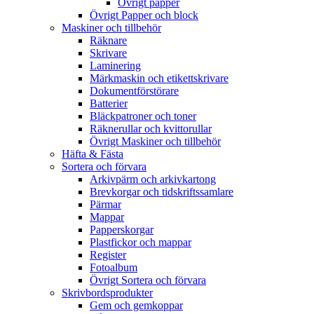
Övrigt papper
Övrigt Papper och block
Maskiner och tillbehör
Räknare
Skrivare
Laminering
Märkmaskin och etikettskrivare
Dokumentförstörare
Batterier
Bläckpatroner och toner
Räknerullar och kvittorullar
Övrigt Maskiner och tillbehör
Häfta & Fästa
Sortera och förvara
Arkivpärm och arkivkartong
Brevkorgar och tidskriftssamlare
Pärmar
Mappar
Papperskorgar
Plastfickor och mappar
Register
Fotoalbum
Övrigt Sortera och förvara
Skrivbordsprodukter
Gem och gemkoppar