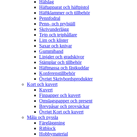
Hålslag
Häftapparat och häftpistol
Häftklammer och tillbehör
Pennfodral
Penn- och prylställ
Skrivunderlägg
Tejp och tejphållare
Lim och klister
Saxar och knivar
Gummiband
Linjaler och gradskivor
Stämplar och tillbehör
Häftmassa och fästkuddar
Konferenstillbehör
Övrigt Skrivbordsprodukter
Kort och kuvert
Kuvert
Finpapper och kuvert
Omslagspapper och present
Brevpåsar och provsäckar
Övrigt Kort och kuvert
Måla och pyssla
Färgläggning
Ritblock
Hobbymaterial