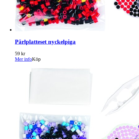
Pärlplatteset nyckelpiga
59 kr
Mer info
Köp