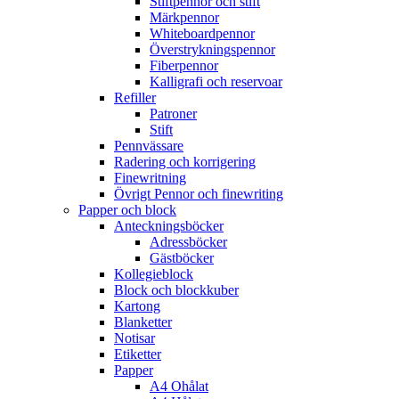
Stiftpennor och stift
Märkpennor
Whiteboardpennor
Överstrykningspennor
Fiberpennor
Kalligrafi och reservoar
Refiller
Patroner
Stift
Pennvässare
Radering och korrigering
Finewritning
Övrigt Pennor och finewriting
Papper och block
Anteckningsböcker
Adressböcker
Gästböcker
Kollegieblock
Block och blockkuber
Kartong
Blanketter
Notisar
Etiketter
Papper
A4 Ohålat