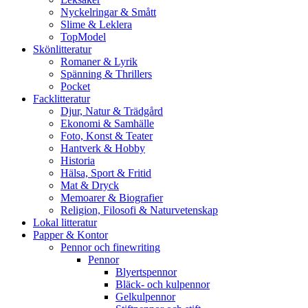
Nyckelringar & Smått
Slime & Leklera
TopModel
Skönlitteratur
Romaner & Lyrik
Spänning & Thrillers
Pocket
Facklitteratur
Djur, Natur & Trädgård
Ekonomi & Samhälle
Foto, Konst & Teater
Hantverk & Hobby
Historia
Hälsa, Sport & Fritid
Mat & Dryck
Memoarer & Biografier
Religion, Filosofi & Naturvetenskap
Lokal litteratur
Papper & Kontor
Pennor och finewriting
Pennor
Blyertspennor
Bläck- och kulpennor
Gelkulpennor