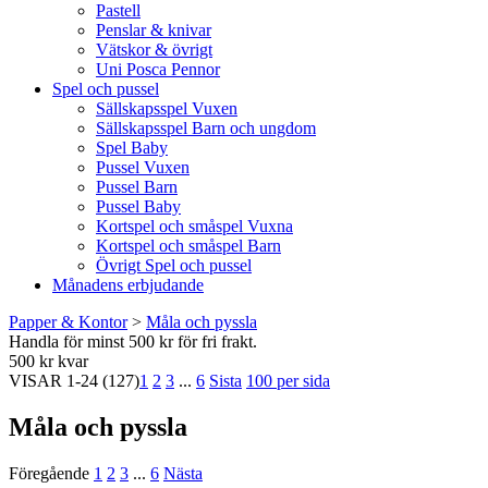
Pastell
Penslar & knivar
Vätskor & övrigt
Uni Posca Pennor
Spel och pussel
Sällskapsspel Vuxen
Sällskapsspel Barn och ungdom
Spel Baby
Pussel Vuxen
Pussel Barn
Pussel Baby
Kortspel och småspel Vuxna
Kortspel och småspel Barn
Övrigt Spel och pussel
Månadens erbjudande
Papper & Kontor
>
Måla och pyssla
Handla för minst 500 kr för fri frakt.
500 kr kvar
VISAR
1-24
(127)
1
2
3
...
6
Sista
100 per sida
Måla och pyssla
Föregående
1
2
3
...
6
Nästa