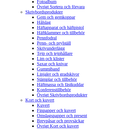
Fotoalbum
Övrigt Sortera och förvara
Skrivbordsprodukter
Gem och gemkoppar
Hålslag
Häftapparat och häftpistol
Häftklammer och tillbehör
Pennfodral
Penn- och prylställ
Skrivunderlägg
Tejp och tejphållare
Lim och klister
Saxar och knivar
Gummiband
Linjaler och gradskivor
Stämplar och tillbehör
Häftmassa och fästkuddar
Konferenstillbehör
Övrigt Skrivbordsprodukter
Kort och kuvert
Kuvert
Finpapper och kuvert
Omslagspapper och present
Brevpåsar och provsäckar
Övrigt Kort och kuvert