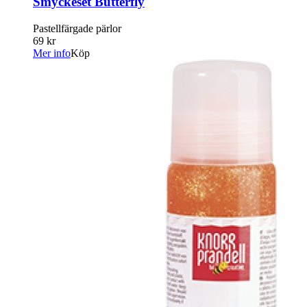
Smyckeset Butterfly
Pastellfärgade pärlor
69 kr
Mer info
Köp