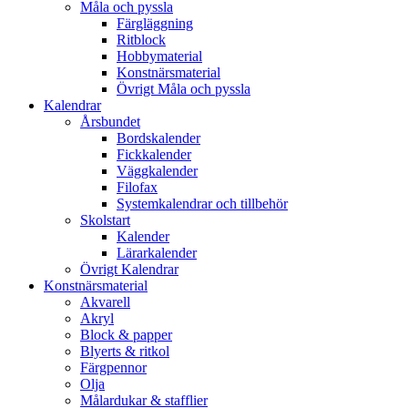
Måla och pyssla
Färgläggning
Ritblock
Hobbymaterial
Konstnärsmaterial
Övrigt Måla och pyssla
Kalendrar
Årsbundet
Bordskalender
Fickkalender
Väggkalender
Filofax
Systemkalendrar och tillbehör
Skolstart
Kalender
Lärarkalender
Övrigt Kalendrar
Konstnärsmaterial
Akvarell
Akryl
Block & papper
Blyerts & ritkol
Färgpennor
Olja
Målardukar & stafflier