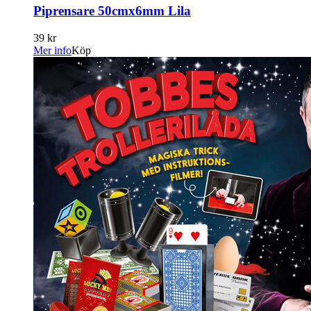
Piprensare 50cmx6mm Lila
39 kr
Mer info
Köp