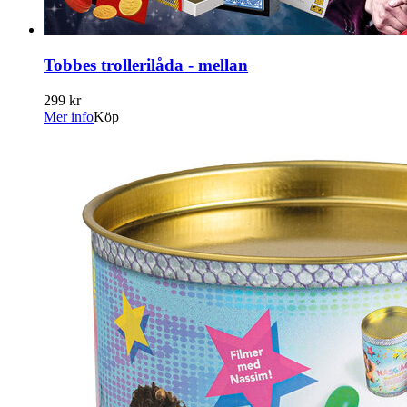
Tobbes trollerilåda - mellan
299 kr
Mer info
Köp