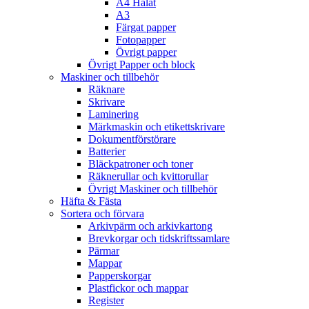
A4 Hålat
A3
Färgat papper
Fotopapper
Övrigt papper
Övrigt Papper och block
Maskiner och tillbehör
Räknare
Skrivare
Laminering
Märkmaskin och etikettskrivare
Dokumentförstörare
Batterier
Bläckpatroner och toner
Räknerullar och kvittorullar
Övrigt Maskiner och tillbehör
Häfta & Fästa
Sortera och förvara
Arkivpärm och arkivkartong
Brevkorgar och tidskriftssamlare
Pärmar
Mappar
Papperskorgar
Plastfickor och mappar
Register