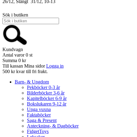
26/12, Stängt
31/12, 10-13
Sök i butiken
Kundvagn
Antal varor
0
st
Summa
0 kr
Till kassan
Mina sidor
Logga in
500 kr kvar till fri frakt.
Barn- & Ungdom
Pekböcker 0-3 år
Bilderböcker 3-6 år
Kapitelböcker 6-9 år
Bokslukaren 9-12 år
Unga vuxna
Faktaböcker
Saga & Present
Anteckning- & Dagböcker
FidgetToys
Leksaker