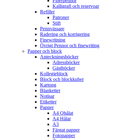
Fiberpennor
Kalligrafi och reservoar
Refiller
Patroner
Stift
Pennvässare
Radering och korrigering
Finewritning
Övrigt Pennor och finewriting
Papper och block
Anteckningsböcker
Adressböcker
Gästböcker
Kollegieblock
Block och blockkuber
Kartong
Blanketter
Notisar
Etiketter
Papper
A4 Ohålat
A4 Hålat
A3
Färgat papper
Fotopapper