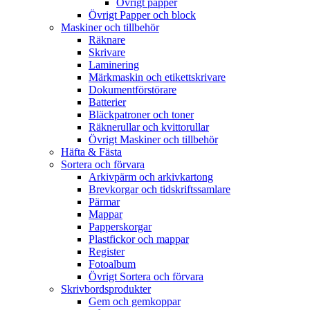
Övrigt papper
Övrigt Papper och block
Maskiner och tillbehör
Räknare
Skrivare
Laminering
Märkmaskin och etikettskrivare
Dokumentförstörare
Batterier
Bläckpatroner och toner
Räknerullar och kvittorullar
Övrigt Maskiner och tillbehör
Häfta & Fästa
Sortera och förvara
Arkivpärm och arkivkartong
Brevkorgar och tidskriftssamlare
Pärmar
Mappar
Papperskorgar
Plastfickor och mappar
Register
Fotoalbum
Övrigt Sortera och förvara
Skrivbordsprodukter
Gem och gemkoppar