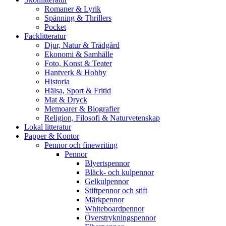
Romaner & Lyrik
Spänning & Thrillers
Pocket
Facklitteratur
Djur, Natur & Trädgård
Ekonomi & Samhälle
Foto, Konst & Teater
Hantverk & Hobby
Historia
Hälsa, Sport & Fritid
Mat & Dryck
Memoarer & Biografier
Religion, Filosofi & Naturvetenskap
Lokal litteratur
Papper & Kontor
Pennor och finewriting
Pennor
Blyertspennor
Bläck- och kulpennor
Gelkulpennor
Stiftpennor och stift
Märkpennor
Whiteboardpennor
Överstrykningspennor