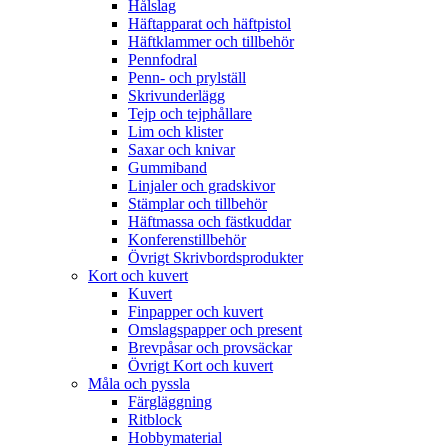
Hålslag
Häftapparat och häftpistol
Häftklammer och tillbehör
Pennfodral
Penn- och prylställ
Skrivunderlägg
Tejp och tejphållare
Lim och klister
Saxar och knivar
Gummiband
Linjaler och gradskivor
Stämplar och tillbehör
Häftmassa och fästkuddar
Konferenstillbehör
Övrigt Skrivbordsprodukter
Kort och kuvert
Kuvert
Finpapper och kuvert
Omslagspapper och present
Brevpåsar och provsäckar
Övrigt Kort och kuvert
Måla och pyssla
Färgläggning
Ritblock
Hobbymaterial