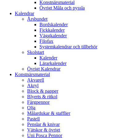
Konstnärsmaterial
Övrigt Måla och pyssla
Kalendrar
Årsbundet
Bordskalender
Fickkalender
Väggkalender
Filofax
Systemkalendrar och tillbehör
Skolstart
Kalender
Lärarkalender
Övrigt Kalendrar
Konstnärsmaterial
Akvarell
Akryl
Block & papper
Blyerts & ritkol
Färgpennor
Olja
Målardukar & stafflier
Pastell
Penslar & knivar
Vätskor & övrigt
Uni Posca Pennor