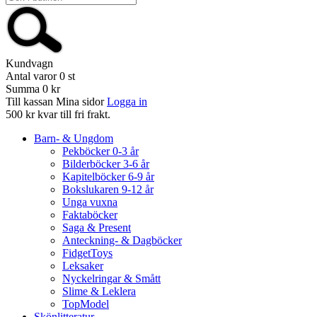
Kundvagn
Antal varor
0
st
Summa
0 kr
Till kassan
Mina sidor
Logga in
500 kr kvar till fri frakt.
Barn- & Ungdom
Pekböcker 0-3 år
Bilderböcker 3-6 år
Kapitelböcker 6-9 år
Bokslukaren 9-12 år
Unga vuxna
Faktaböcker
Saga & Present
Anteckning- & Dagböcker
FidgetToys
Leksaker
Nyckelringar & Smått
Slime & Leklera
TopModel
Skönlitteratur