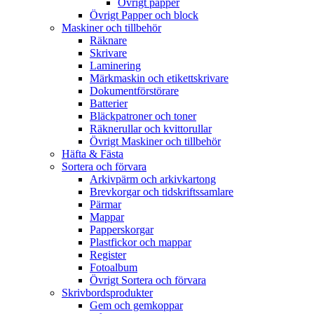
Övrigt papper
Övrigt Papper och block
Maskiner och tillbehör
Räknare
Skrivare
Laminering
Märkmaskin och etikettskrivare
Dokumentförstörare
Batterier
Bläckpatroner och toner
Räknerullar och kvittorullar
Övrigt Maskiner och tillbehör
Häfta & Fästa
Sortera och förvara
Arkivpärm och arkivkartong
Brevkorgar och tidskriftssamlare
Pärmar
Mappar
Papperskorgar
Plastfickor och mappar
Register
Fotoalbum
Övrigt Sortera och förvara
Skrivbordsprodukter
Gem och gemkoppar