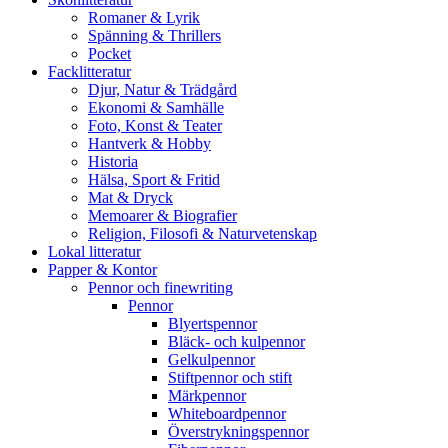
Romaner & Lyrik
Spänning & Thrillers
Pocket
Facklitteratur
Djur, Natur & Trädgård
Ekonomi & Samhälle
Foto, Konst & Teater
Hantverk & Hobby
Historia
Hälsa, Sport & Fritid
Mat & Dryck
Memoarer & Biografier
Religion, Filosofi & Naturvetenskap
Lokal litteratur
Papper & Kontor
Pennor och finewriting
Pennor
Blyertspennor
Bläck- och kulpennor
Gelkulpennor
Stiftpennor och stift
Märkpennor
Whiteboardpennor
Överstrykningspennor