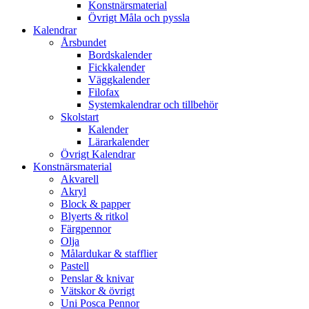
Konstnärsmaterial
Övrigt Måla och pyssla
Kalendrar
Årsbundet
Bordskalender
Fickkalender
Väggkalender
Filofax
Systemkalendrar och tillbehör
Skolstart
Kalender
Lärarkalender
Övrigt Kalendrar
Konstnärsmaterial
Akvarell
Akryl
Block & papper
Blyerts & ritkol
Färgpennor
Olja
Målardukar & stafflier
Pastell
Penslar & knivar
Vätskor & övrigt
Uni Posca Pennor