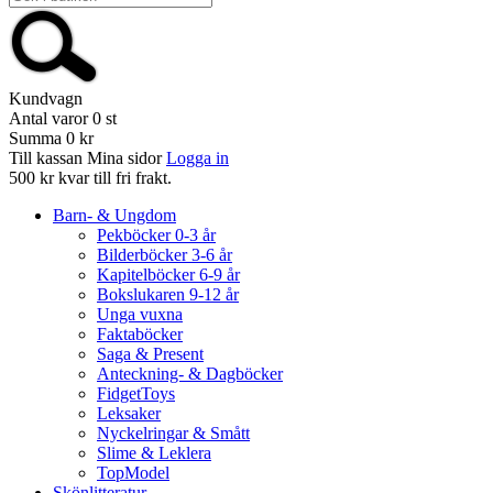
Kundvagn
Antal varor
0
st
Summa
0 kr
Till kassan
Mina sidor
Logga in
500 kr kvar till fri frakt.
Barn- & Ungdom
Pekböcker 0-3 år
Bilderböcker 3-6 år
Kapitelböcker 6-9 år
Bokslukaren 9-12 år
Unga vuxna
Faktaböcker
Saga & Present
Anteckning- & Dagböcker
FidgetToys
Leksaker
Nyckelringar & Smått
Slime & Leklera
TopModel
Skönlitteratur