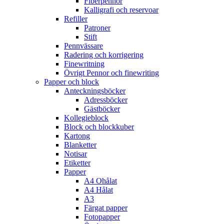
Fiberpennor
Kalligrafi och reservoar
Refiller
Patroner
Stift
Pennvässare
Radering och korrigering
Finewritning
Övrigt Pennor och finewriting
Papper och block
Anteckningsböcker
Adressböcker
Gästböcker
Kollegieblock
Block och blockkuber
Kartong
Blanketter
Notisar
Etiketter
Papper
A4 Ohålat
A4 Hålat
A3
Färgat papper
Fotopapper