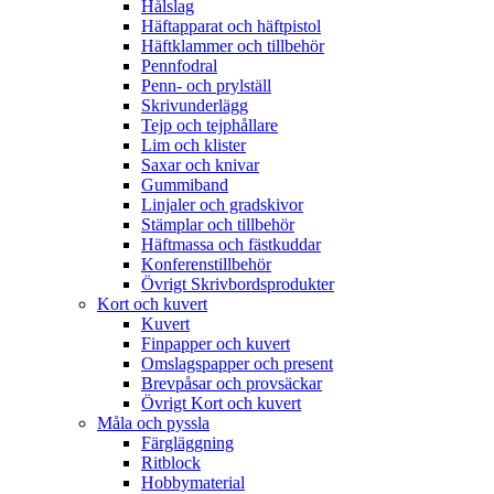
Hålslag
Häftapparat och häftpistol
Häftklammer och tillbehör
Pennfodral
Penn- och prylställ
Skrivunderlägg
Tejp och tejphållare
Lim och klister
Saxar och knivar
Gummiband
Linjaler och gradskivor
Stämplar och tillbehör
Häftmassa och fästkuddar
Konferenstillbehör
Övrigt Skrivbordsprodukter
Kort och kuvert
Kuvert
Finpapper och kuvert
Omslagspapper och present
Brevpåsar och provsäckar
Övrigt Kort och kuvert
Måla och pyssla
Färgläggning
Ritblock
Hobbymaterial