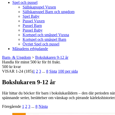
Spel och pussel
Sällskapsspel Vuxen
Sällskapsspel Barn och ungdom
Spel Baby
Pussel Vuxen
Pussel Barn
Pussel Baby
Kortspel och småspel Vuxna
Kortspel och småspel Barn
Övrigt Spel och pussel
Månadens erbjudande
Barn- & Ungdom
>
Bokslukaren 9-12 år
Handla för minst 500 kr för fri frakt.
500 kr kvar
VISAR
1-24
(185)
1
2
3
...
8
Sista
100 per sida
Bokslukaren 9-12 år
Här hittar du böcker för barn i bokslukaråldern – den där perioden när 
spännande serier, berättelser om vänskap och pirrande kärlekshistorier
Föregående
1
2
3
...
8
Nästa