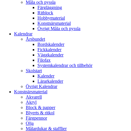
Måla och pyssla
Färgläggning
Ritblock
Hobbymaterial
Konstnärsmaterial
Övrigt Måla och pyssla
Kalendrar
Årsbundet
Bordskalender
Fickkalender
Väggkalender
Filofax
Systemkalendrar och tillbehör
Skolstart
Kalender
Lärarkalender
Övrigt Kalendrar
Konstnärsmaterial
Akvarell
Akryl
Block & papper
Blyerts & ritkol
Färgpennor
Olja
Målardukar & stafflier