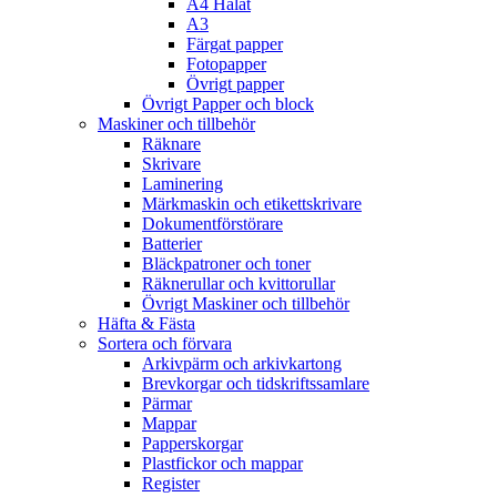
A4 Hålat
A3
Färgat papper
Fotopapper
Övrigt papper
Övrigt Papper och block
Maskiner och tillbehör
Räknare
Skrivare
Laminering
Märkmaskin och etikettskrivare
Dokumentförstörare
Batterier
Bläckpatroner och toner
Räknerullar och kvittorullar
Övrigt Maskiner och tillbehör
Häfta & Fästa
Sortera och förvara
Arkivpärm och arkivkartong
Brevkorgar och tidskriftssamlare
Pärmar
Mappar
Papperskorgar
Plastfickor och mappar
Register