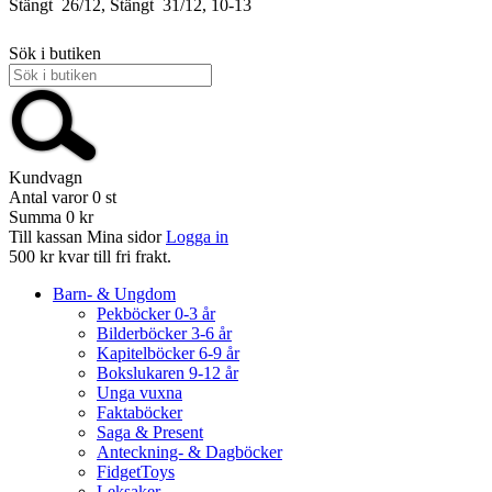
Stängt
26/12, Stängt
31/12, 10-13
Sök i butiken
Kundvagn
Antal varor
0
st
Summa
0 kr
Till kassan
Mina sidor
Logga in
500 kr kvar till fri frakt.
Barn- & Ungdom
Pekböcker 0-3 år
Bilderböcker 3-6 år
Kapitelböcker 6-9 år
Bokslukaren 9-12 år
Unga vuxna
Faktaböcker
Saga & Present
Anteckning- & Dagböcker
FidgetToys
Leksaker