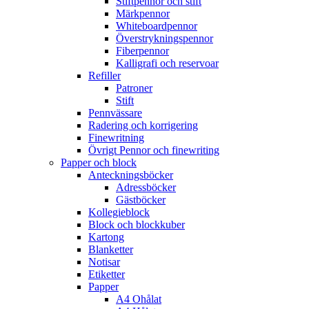
Stiftpennor och stift
Märkpennor
Whiteboardpennor
Överstrykningspennor
Fiberpennor
Kalligrafi och reservoar
Refiller
Patroner
Stift
Pennvässare
Radering och korrigering
Finewritning
Övrigt Pennor och finewriting
Papper och block
Anteckningsböcker
Adressböcker
Gästböcker
Kollegieblock
Block och blockkuber
Kartong
Blanketter
Notisar
Etiketter
Papper
A4 Ohålat