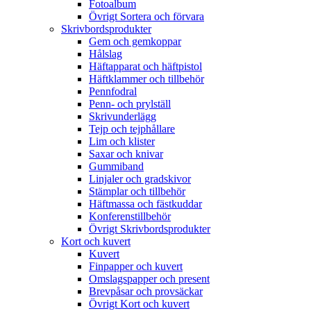
Fotoalbum
Övrigt Sortera och förvara
Skrivbordsprodukter
Gem och gemkoppar
Hålslag
Häftapparat och häftpistol
Häftklammer och tillbehör
Pennfodral
Penn- och prylställ
Skrivunderlägg
Tejp och tejphållare
Lim och klister
Saxar och knivar
Gummiband
Linjaler och gradskivor
Stämplar och tillbehör
Häftmassa och fästkuddar
Konferenstillbehör
Övrigt Skrivbordsprodukter
Kort och kuvert
Kuvert
Finpapper och kuvert
Omslagspapper och present
Brevpåsar och provsäckar
Övrigt Kort och kuvert