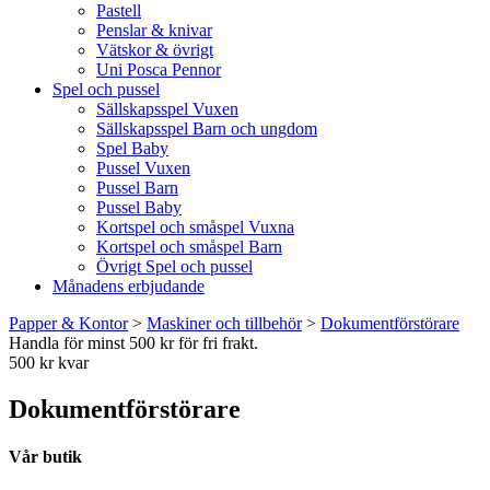
Pastell
Penslar & knivar
Vätskor & övrigt
Uni Posca Pennor
Spel och pussel
Sällskapsspel Vuxen
Sällskapsspel Barn och ungdom
Spel Baby
Pussel Vuxen
Pussel Barn
Pussel Baby
Kortspel och småspel Vuxna
Kortspel och småspel Barn
Övrigt Spel och pussel
Månadens erbjudande
Papper & Kontor
>
Maskiner och tillbehör
>
Dokumentförstörare
Handla för minst 500 kr för fri frakt.
500 kr kvar
Dokumentförstörare
Vår butik