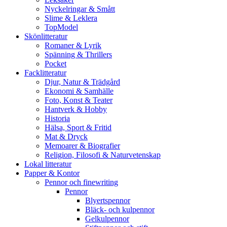
Nyckelringar & Smått
Slime & Leklera
TopModel
Skönlitteratur
Romaner & Lyrik
Spänning & Thrillers
Pocket
Facklitteratur
Djur, Natur & Trädgård
Ekonomi & Samhälle
Foto, Konst & Teater
Hantverk & Hobby
Historia
Hälsa, Sport & Fritid
Mat & Dryck
Memoarer & Biografier
Religion, Filosofi & Naturvetenskap
Lokal litteratur
Papper & Kontor
Pennor och finewriting
Pennor
Blyertspennor
Bläck- och kulpennor
Gelkulpennor