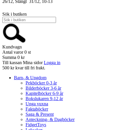
26/12, Stängt
31/12, 10-13
Sök i butiken
Kundvagn
Antal varor
0
st
Summa
0 kr
Till kassan
Mina sidor
Logga in
500 kr kvar till fri frakt.
Barn- & Ungdom
Pekböcker 0-3 år
Bilderböcker 3-6 år
Kapitelböcker 6-9 år
Bokslukaren 9-12 år
Unga vuxna
Faktaböcker
Saga & Present
Anteckning- & Dagböcker
FidgetToys
Leksaker