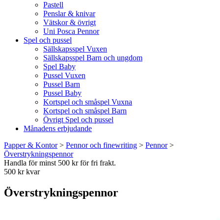
Pastell
Penslar & knivar
Vätskor & övrigt
Uni Posca Pennor
Spel och pussel
Sällskapsspel Vuxen
Sällskapsspel Barn och ungdom
Spel Baby
Pussel Vuxen
Pussel Barn
Pussel Baby
Kortspel och småspel Vuxna
Kortspel och småspel Barn
Övrigt Spel och pussel
Månadens erbjudande
Papper & Kontor
>
Pennor och finewriting
>
Pennor
>
Överstrykningspennor
Handla för minst 500 kr för fri frakt.
500 kr kvar
Överstrykningspennor