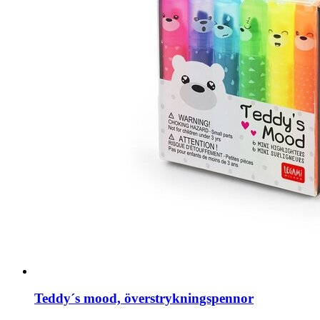
Teddy´s mood, överstrykningspennor