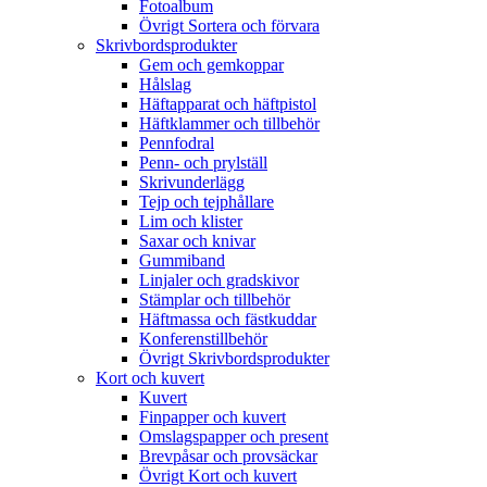
Fotoalbum
Övrigt Sortera och förvara
Skrivbordsprodukter
Gem och gemkoppar
Hålslag
Häftapparat och häftpistol
Häftklammer och tillbehör
Pennfodral
Penn- och prylställ
Skrivunderlägg
Tejp och tejphållare
Lim och klister
Saxar och knivar
Gummiband
Linjaler och gradskivor
Stämplar och tillbehör
Häftmassa och fästkuddar
Konferenstillbehör
Övrigt Skrivbordsprodukter
Kort och kuvert
Kuvert
Finpapper och kuvert
Omslagspapper och present
Brevpåsar och provsäckar
Övrigt Kort och kuvert