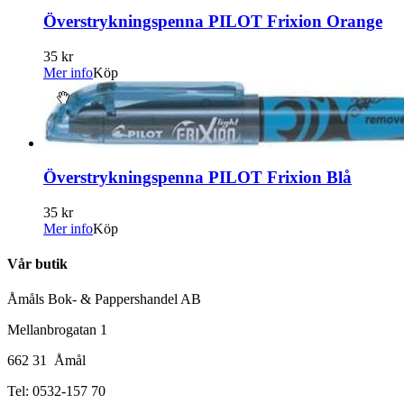
Överstrykningspenna PILOT Frixion Orange
35 kr
Mer info
Köp
Överstrykningspenna PILOT Frixion Blå
35 kr
Mer info
Köp
Vår butik
Åmåls Bok- & Pappershandel AB
Mellanbrogatan 1
662 31 Åmål
Tel: 0532-157 70