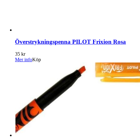
Överstrykningspenna PILOT Frixion Rosa
35 kr
Mer info
Köp