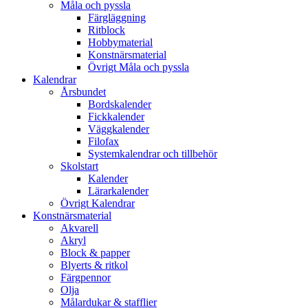
Måla och pyssla
Färgläggning
Ritblock
Hobbymaterial
Konstnärsmaterial
Övrigt Måla och pyssla
Kalendrar
Årsbundet
Bordskalender
Fickkalender
Väggkalender
Filofax
Systemkalendrar och tillbehör
Skolstart
Kalender
Lärarkalender
Övrigt Kalendrar
Konstnärsmaterial
Akvarell
Akryl
Block & papper
Blyerts & ritkol
Färgpennor
Olja
Målardukar & stafflier