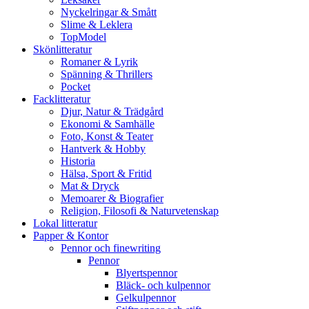
Nyckelringar & Smått
Slime & Leklera
TopModel
Skönlitteratur
Romaner & Lyrik
Spänning & Thrillers
Pocket
Facklitteratur
Djur, Natur & Trädgård
Ekonomi & Samhälle
Foto, Konst & Teater
Hantverk & Hobby
Historia
Hälsa, Sport & Fritid
Mat & Dryck
Memoarer & Biografier
Religion, Filosofi & Naturvetenskap
Lokal litteratur
Papper & Kontor
Pennor och finewriting
Pennor
Blyertspennor
Bläck- och kulpennor
Gelkulpennor