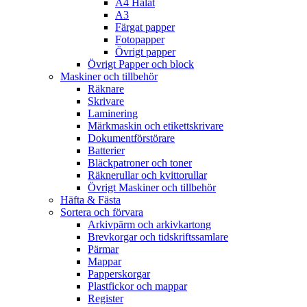
A4 Hålat
A3
Färgat papper
Fotopapper
Övrigt papper
Övrigt Papper och block
Maskiner och tillbehör
Räknare
Skrivare
Laminering
Märkmaskin och etikettskrivare
Dokumentförstörare
Batterier
Bläckpatroner och toner
Räknerullar och kvittorullar
Övrigt Maskiner och tillbehör
Häfta & Fästa
Sortera och förvara
Arkivpärm och arkivkartong
Brevkorgar och tidskriftssamlare
Pärmar
Mappar
Papperskorgar
Plastfickor och mappar
Register