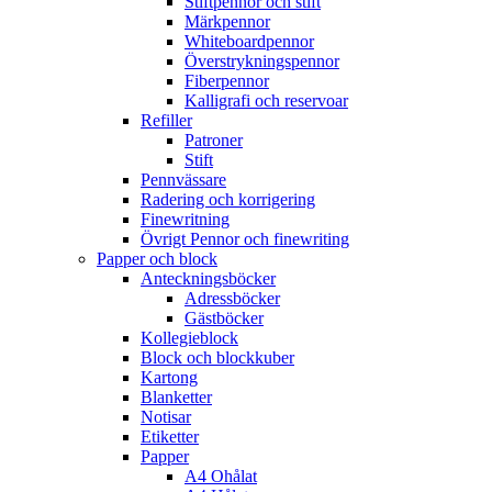
Stiftpennor och stift
Märkpennor
Whiteboardpennor
Överstrykningspennor
Fiberpennor
Kalligrafi och reservoar
Refiller
Patroner
Stift
Pennvässare
Radering och korrigering
Finewritning
Övrigt Pennor och finewriting
Papper och block
Anteckningsböcker
Adressböcker
Gästböcker
Kollegieblock
Block och blockkuber
Kartong
Blanketter
Notisar
Etiketter
Papper
A4 Ohålat