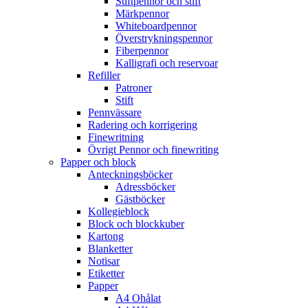
Stiftpennor och stift
Märkpennor
Whiteboardpennor
Överstrykningspennor
Fiberpennor
Kalligrafi och reservoar
Refiller
Patroner
Stift
Pennvässare
Radering och korrigering
Finewritning
Övrigt Pennor och finewriting
Papper och block
Anteckningsböcker
Adressböcker
Gästböcker
Kollegieblock
Block och blockkuber
Kartong
Blanketter
Notisar
Etiketter
Papper
A4 Ohålat