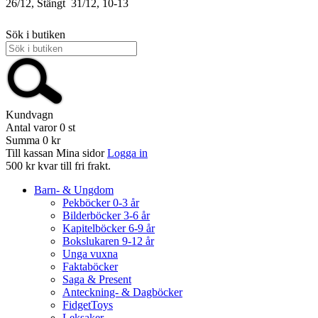
26/12, Stängt
31/12, 10-13
Sök i butiken
Kundvagn
Antal varor
0
st
Summa
0 kr
Till kassan
Mina sidor
Logga in
500 kr kvar till fri frakt.
Barn- & Ungdom
Pekböcker 0-3 år
Bilderböcker 3-6 år
Kapitelböcker 6-9 år
Bokslukaren 9-12 år
Unga vuxna
Faktaböcker
Saga & Present
Anteckning- & Dagböcker
FidgetToys
Leksaker