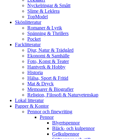
Nyckelringar & Smått
Slime & Leklera
TopModel
Skönlitteratur
Romaner & Lyrik
Spänning & Thrillers
Pocket
Facklitteratur
Djur, Natur & Trädgård
Ekonomi & Samhälle
Foto, Konst & Teater
Hantverk & Hobby
Historia
Hälsa, Sport & Fritid
Mat & Dryck
Memoarer & Biografier
Religion, Filosofi & Naturvetenskap
Lokal litteratur
Papper & Kontor
Pennor och finewriting
Pennor
Blyertspennor
Bläck- och kulpennor
Gelkulpennor