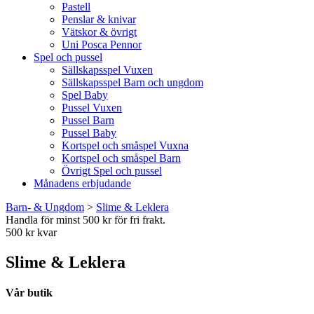
Pastell
Penslar & knivar
Vätskor & övrigt
Uni Posca Pennor
Spel och pussel
Sällskapsspel Vuxen
Sällskapsspel Barn och ungdom
Spel Baby
Pussel Vuxen
Pussel Barn
Pussel Baby
Kortspel och småspel Vuxna
Kortspel och småspel Barn
Övrigt Spel och pussel
Månadens erbjudande
Barn- & Ungdom
>
Slime & Leklera
Handla för minst 500 kr för fri frakt.
500 kr kvar
Slime & Leklera
Vår butik