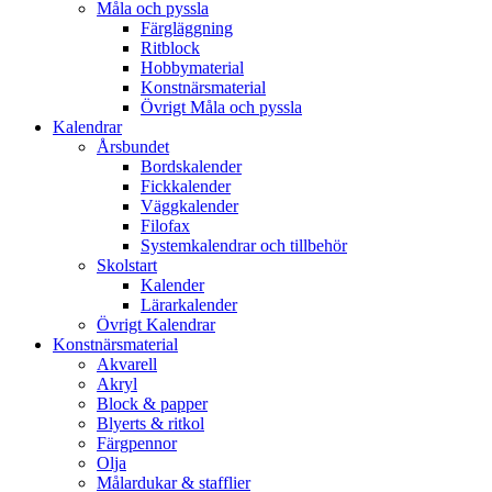
Måla och pyssla
Färgläggning
Ritblock
Hobbymaterial
Konstnärsmaterial
Övrigt Måla och pyssla
Kalendrar
Årsbundet
Bordskalender
Fickkalender
Väggkalender
Filofax
Systemkalendrar och tillbehör
Skolstart
Kalender
Lärarkalender
Övrigt Kalendrar
Konstnärsmaterial
Akvarell
Akryl
Block & papper
Blyerts & ritkol
Färgpennor
Olja
Målardukar & stafflier