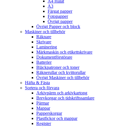
A4 Hålat
A3
Färgat papper
Fotopapper
Övrigt papper
Övrigt Papper och block
Maskiner och tillbehör
Räknare
Skrivare
Laminering
Märkmaskin och etikettskrivare
Dokumentförstörare
Batterier
Bläckpatroner och toner
Räknerullar och kvittorullar
Övrigt Maskiner och tillbehör
Häfta & Fästa
Sortera och förvara
Arkivpärm och arkivkartong
Brevkorgar och tidskriftssamlare
Pärmar
Mappar
Papperskorgar
Plastfickor och mappar
Register