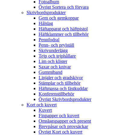
Fotoalbum
Övrigt Sortera och förvara
Skrivbordsprodukter
Gem och gemkoppar
Hålslag
Häftapparat och häftpistol
Häftklammer och tillbehör
Pennfodral
Penn- och prylställ
Skrivunderlägg
Tejp och tejphållare
Lim och klister
Saxar och knivar
Gummiband
Linjaler och gradskivor
Stämplar och tillbehör
Häftmassa och fästkuddar
Konferenstillbehör
Övrigt Skrivbordsprodukter
Kort och kuvert
Kuvert
Finpapper och kuvert
Omslagspapper och present
Brevpåsar och provsäckar
Övrigt Kort och kuvert