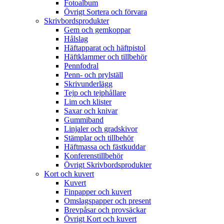
Fotoalbum
Övrigt Sortera och förvara
Skrivbordsprodukter
Gem och gemkoppar
Hålslag
Häftapparat och häftpistol
Häftklammer och tillbehör
Pennfodral
Penn- och prylställ
Skrivunderlägg
Tejp och tejphållare
Lim och klister
Saxar och knivar
Gummiband
Linjaler och gradskivor
Stämplar och tillbehör
Häftmassa och fästkuddar
Konferenstillbehör
Övrigt Skrivbordsprodukter
Kort och kuvert
Kuvert
Finpapper och kuvert
Omslagspapper och present
Brevpåsar och provsäckar
Övrigt Kort och kuvert