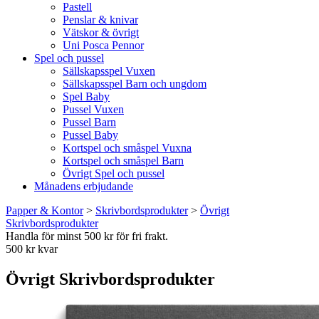
Pastell
Penslar & knivar
Vätskor & övrigt
Uni Posca Pennor
Spel och pussel
Sällskapsspel Vuxen
Sällskapsspel Barn och ungdom
Spel Baby
Pussel Vuxen
Pussel Barn
Pussel Baby
Kortspel och småspel Vuxna
Kortspel och småspel Barn
Övrigt Spel och pussel
Månadens erbjudande
Papper & Kontor
>
Skrivbordsprodukter
>
Övrigt
Skrivbordsprodukter
Handla för minst 500 kr för fri frakt.
500 kr kvar
Övrigt Skrivbordsprodukter