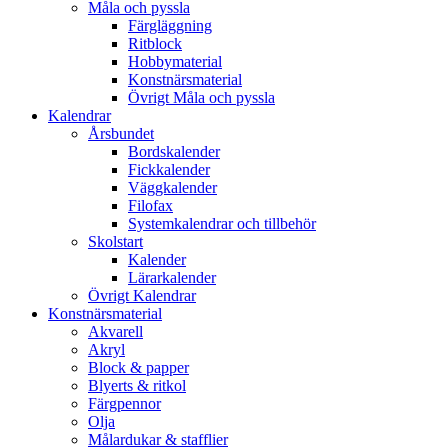
Måla och pyssla
Färgläggning
Ritblock
Hobbymaterial
Konstnärsmaterial
Övrigt Måla och pyssla
Kalendrar
Årsbundet
Bordskalender
Fickkalender
Väggkalender
Filofax
Systemkalendrar och tillbehör
Skolstart
Kalender
Lärarkalender
Övrigt Kalendrar
Konstnärsmaterial
Akvarell
Akryl
Block & papper
Blyerts & ritkol
Färgpennor
Olja
Målardukar & stafflier