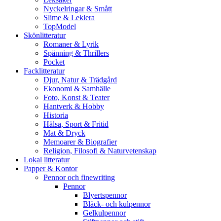
Nyckelringar & Smått
Slime & Leklera
TopModel
Skönlitteratur
Romaner & Lyrik
Spänning & Thrillers
Pocket
Facklitteratur
Djur, Natur & Trädgård
Ekonomi & Samhälle
Foto, Konst & Teater
Hantverk & Hobby
Historia
Hälsa, Sport & Fritid
Mat & Dryck
Memoarer & Biografier
Religion, Filosofi & Naturvetenskap
Lokal litteratur
Papper & Kontor
Pennor och finewriting
Pennor
Blyertspennor
Bläck- och kulpennor
Gelkulpennor