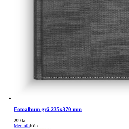
Fotoalbum grå 235x370 mm
299 kr
Mer info
Köp