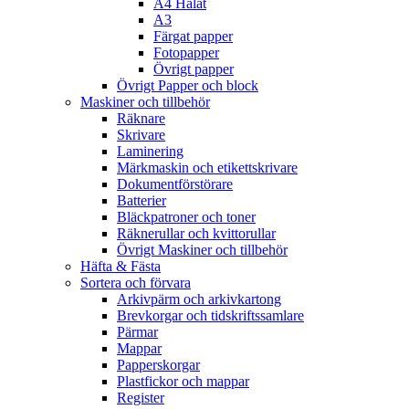
A4 Hålat
A3
Färgat papper
Fotopapper
Övrigt papper
Övrigt Papper och block
Maskiner och tillbehör
Räknare
Skrivare
Laminering
Märkmaskin och etikettskrivare
Dokumentförstörare
Batterier
Bläckpatroner och toner
Räknerullar och kvittorullar
Övrigt Maskiner och tillbehör
Häfta & Fästa
Sortera och förvara
Arkivpärm och arkivkartong
Brevkorgar och tidskriftssamlare
Pärmar
Mappar
Papperskorgar
Plastfickor och mappar
Register