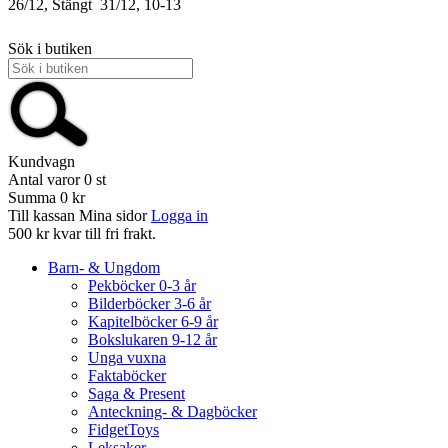
26/12, Stängt
31/12, 10-13
Sök i butiken
Kundvagn
Antal varor
0
st
Summa
0 kr
Till kassan
Mina sidor
Logga in
500 kr kvar till fri frakt.
Barn- & Ungdom
Pekböcker 0-3 år
Bilderböcker 3-6 år
Kapitelböcker 6-9 år
Bokslukaren 9-12 år
Unga vuxna
Faktaböcker
Saga & Present
Anteckning- & Dagböcker
FidgetToys
Leksaker