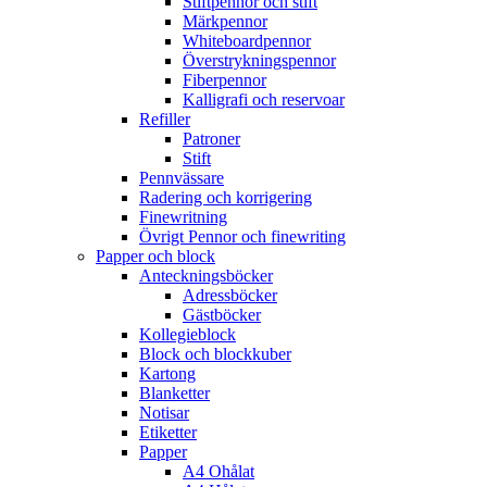
Stiftpennor och stift
Märkpennor
Whiteboardpennor
Överstrykningspennor
Fiberpennor
Kalligrafi och reservoar
Refiller
Patroner
Stift
Pennvässare
Radering och korrigering
Finewritning
Övrigt Pennor och finewriting
Papper och block
Anteckningsböcker
Adressböcker
Gästböcker
Kollegieblock
Block och blockkuber
Kartong
Blanketter
Notisar
Etiketter
Papper
A4 Ohålat