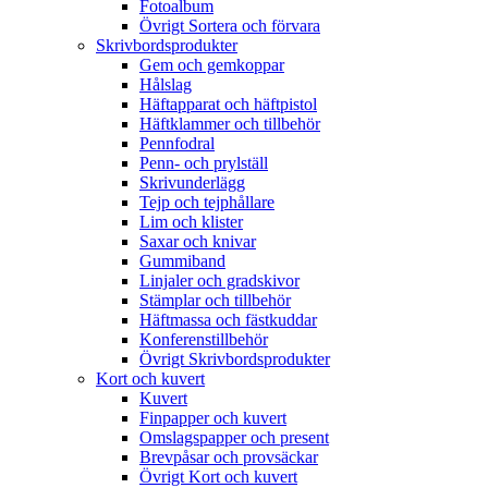
Fotoalbum
Övrigt Sortera och förvara
Skrivbordsprodukter
Gem och gemkoppar
Hålslag
Häftapparat och häftpistol
Häftklammer och tillbehör
Pennfodral
Penn- och prylställ
Skrivunderlägg
Tejp och tejphållare
Lim och klister
Saxar och knivar
Gummiband
Linjaler och gradskivor
Stämplar och tillbehör
Häftmassa och fästkuddar
Konferenstillbehör
Övrigt Skrivbordsprodukter
Kort och kuvert
Kuvert
Finpapper och kuvert
Omslagspapper och present
Brevpåsar och provsäckar
Övrigt Kort och kuvert