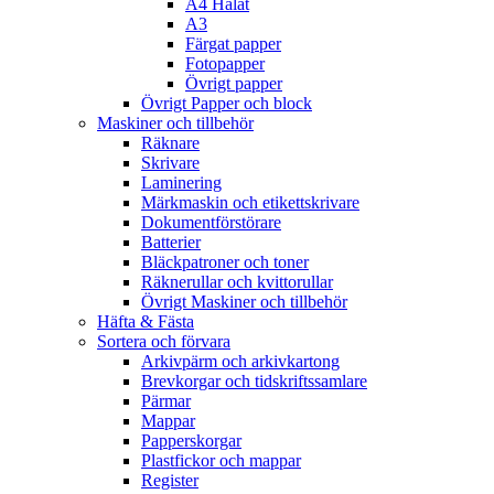
A4 Hålat
A3
Färgat papper
Fotopapper
Övrigt papper
Övrigt Papper och block
Maskiner och tillbehör
Räknare
Skrivare
Laminering
Märkmaskin och etikettskrivare
Dokumentförstörare
Batterier
Bläckpatroner och toner
Räknerullar och kvittorullar
Övrigt Maskiner och tillbehör
Häfta & Fästa
Sortera och förvara
Arkivpärm och arkivkartong
Brevkorgar och tidskriftssamlare
Pärmar
Mappar
Papperskorgar
Plastfickor och mappar
Register