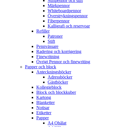
Stiftpennor och stift
Märkpennor
Whiteboardpennor
Överstrykningspennor
Fiberpennor
Kalligrafi och reservoar
Refiller
Patroner
Stift
Pennvässare
Radering och korrigering
Finewritning
Övrigt Pennor och finewriting
Papper och block
Anteckningsböcker
Adressböcker
Gästböcker
Kollegieblock
Block och blockkuber
Kartong
Blanketter
Notisar
Etiketter
Papper
A4 Ohålat