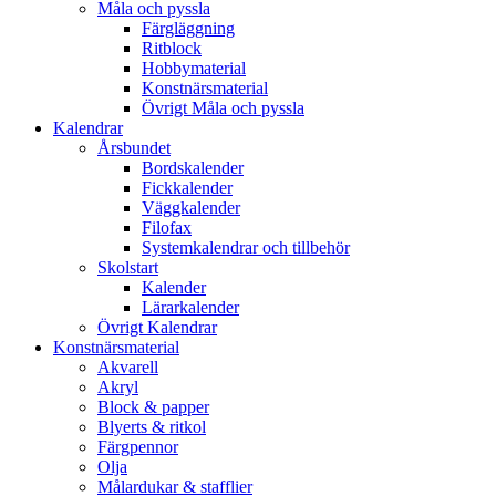
Måla och pyssla
Färgläggning
Ritblock
Hobbymaterial
Konstnärsmaterial
Övrigt Måla och pyssla
Kalendrar
Årsbundet
Bordskalender
Fickkalender
Väggkalender
Filofax
Systemkalendrar och tillbehör
Skolstart
Kalender
Lärarkalender
Övrigt Kalendrar
Konstnärsmaterial
Akvarell
Akryl
Block & papper
Blyerts & ritkol
Färgpennor
Olja
Målardukar & stafflier