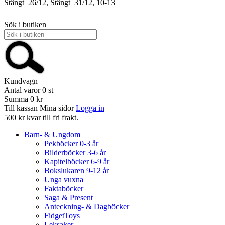
Stängt
26/12, Stängt
31/12, 10-13
Sök i butiken
Kundvagn
Antal varor
0
st
Summa
0 kr
Till kassan
Mina sidor
Logga in
500 kr kvar till fri frakt.
Barn- & Ungdom
Pekböcker 0-3 år
Bilderböcker 3-6 år
Kapitelböcker 6-9 år
Bokslukaren 9-12 år
Unga vuxna
Faktaböcker
Saga & Present
Anteckning- & Dagböcker
FidgetToys
Leksaker