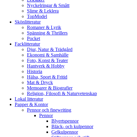
Nyckelringar & Smått
Slime & Leklera
TopModel
Skönlitteratur
Romaner & Lyrik
Spänning & Thrillers
Pocket
Facklitteratur
Djur, Natur & Trädgård
Ekonomi & Samhälle
Foto, Konst & Teater
Hantverk & Hobby
Historia
Hälsa, Sport & Fritid
Mat & Dryck
Memoarer & Biografier
Religion, Filosofi & Naturvetenskap
Lokal litteratur
Papper & Kontor
Pennor och finewriting
Pennor
Blyertspennor
Bläck- och kulpennor
Gelkulpennor