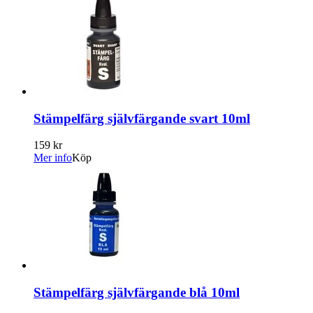
Stämpelfärg självfärgande svart 10ml
159 kr
Mer info
Köp
Stämpelfärg självfärgande blå 10ml