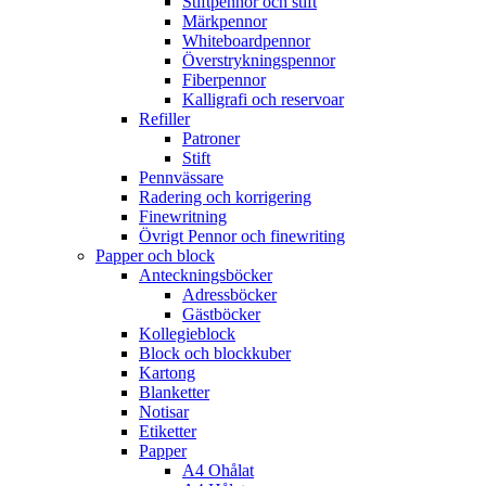
Stiftpennor och stift
Märkpennor
Whiteboardpennor
Överstrykningspennor
Fiberpennor
Kalligrafi och reservoar
Refiller
Patroner
Stift
Pennvässare
Radering och korrigering
Finewritning
Övrigt Pennor och finewriting
Papper och block
Anteckningsböcker
Adressböcker
Gästböcker
Kollegieblock
Block och blockkuber
Kartong
Blanketter
Notisar
Etiketter
Papper
A4 Ohålat