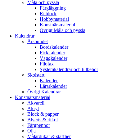
Måla och pyssla
Färgläggning
Ritblock
Hobbymaterial
Konstnärsmaterial
Övrigt Måla och pyssla
Kalendrar
Årsbundet
Bordskalender
Fickkalender
Väggkalender
Filofax
Systemkalendrar och tillbehör
Skolstart
Kalender
Lärarkalender
Övrigt Kalendrar
Konstnärsmaterial
Akvarell
Akryl
Block & papper
Blyerts & ritkol
Färgpennor
Olja
Målardukar & stafflier