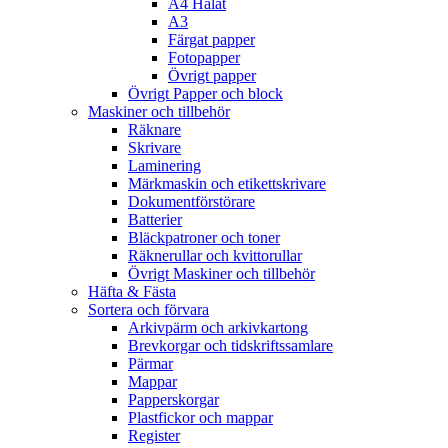
A4 Hålat
A3
Färgat papper
Fotopapper
Övrigt papper
Övrigt Papper och block
Maskiner och tillbehör
Räknare
Skrivare
Laminering
Märkmaskin och etikettskrivare
Dokumentförstörare
Batterier
Bläckpatroner och toner
Räknerullar och kvittorullar
Övrigt Maskiner och tillbehör
Häfta & Fästa
Sortera och förvara
Arkivpärm och arkivkartong
Brevkorgar och tidskriftssamlare
Pärmar
Mappar
Papperskorgar
Plastfickor och mappar
Register