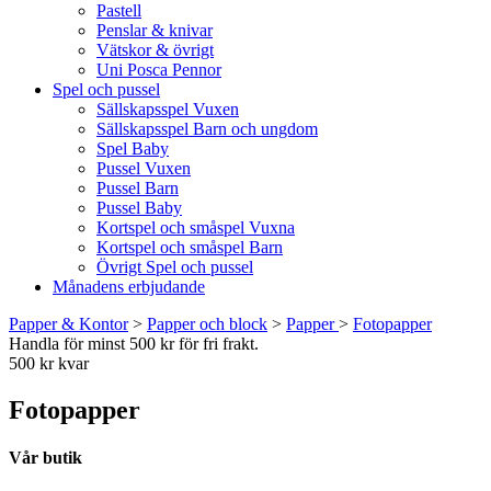
Pastell
Penslar & knivar
Vätskor & övrigt
Uni Posca Pennor
Spel och pussel
Sällskapsspel Vuxen
Sällskapsspel Barn och ungdom
Spel Baby
Pussel Vuxen
Pussel Barn
Pussel Baby
Kortspel och småspel Vuxna
Kortspel och småspel Barn
Övrigt Spel och pussel
Månadens erbjudande
Papper & Kontor
>
Papper och block
>
Papper
>
Fotopapper
Handla för minst 500 kr för fri frakt.
500 kr kvar
Fotopapper
Vår butik