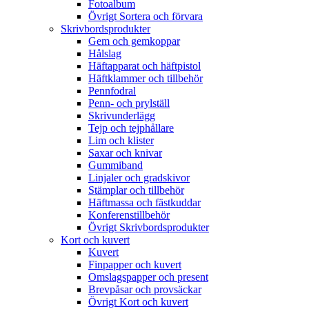
Fotoalbum
Övrigt Sortera och förvara
Skrivbordsprodukter
Gem och gemkoppar
Hålslag
Häftapparat och häftpistol
Häftklammer och tillbehör
Pennfodral
Penn- och prylställ
Skrivunderlägg
Tejp och tejphållare
Lim och klister
Saxar och knivar
Gummiband
Linjaler och gradskivor
Stämplar och tillbehör
Häftmassa och fästkuddar
Konferenstillbehör
Övrigt Skrivbordsprodukter
Kort och kuvert
Kuvert
Finpapper och kuvert
Omslagspapper och present
Brevpåsar och provsäckar
Övrigt Kort och kuvert