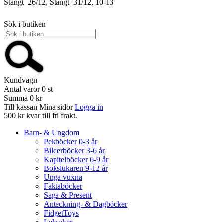
Stängt
26/12, Stängt
31/12, 10-13
Sök i butiken
Kundvagn
Antal varor
0
st
Summa
0 kr
Till kassan
Mina sidor
Logga in
500 kr kvar till fri frakt.
Barn- & Ungdom
Pekböcker 0-3 år
Bilderböcker 3-6 år
Kapitelböcker 6-9 år
Bokslukaren 9-12 år
Unga vuxna
Faktaböcker
Saga & Present
Anteckning- & Dagböcker
FidgetToys
Leksaker