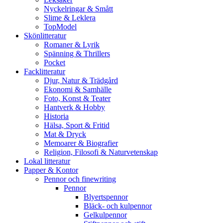
Nyckelringar & Smått
Slime & Leklera
TopModel
Skönlitteratur
Romaner & Lyrik
Spänning & Thrillers
Pocket
Facklitteratur
Djur, Natur & Trädgård
Ekonomi & Samhälle
Foto, Konst & Teater
Hantverk & Hobby
Historia
Hälsa, Sport & Fritid
Mat & Dryck
Memoarer & Biografier
Religion, Filosofi & Naturvetenskap
Lokal litteratur
Papper & Kontor
Pennor och finewriting
Pennor
Blyertspennor
Bläck- och kulpennor
Gelkulpennor