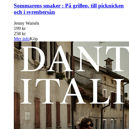
Sommarens smaker : På grillen, till picknicken
och i syrenbersån
Jenny Warsén
199 kr
258 kr
Mer info
Köp