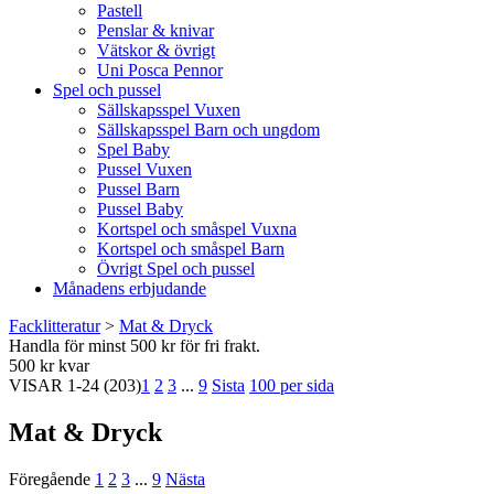
Pastell
Penslar & knivar
Vätskor & övrigt
Uni Posca Pennor
Spel och pussel
Sällskapsspel Vuxen
Sällskapsspel Barn och ungdom
Spel Baby
Pussel Vuxen
Pussel Barn
Pussel Baby
Kortspel och småspel Vuxna
Kortspel och småspel Barn
Övrigt Spel och pussel
Månadens erbjudande
Facklitteratur
>
Mat & Dryck
Handla för minst 500 kr för fri frakt.
500 kr kvar
VISAR
1-24
(203)
1
2
3
...
9
Sista
100 per sida
Mat & Dryck
Föregående
1
2
3
...
9
Nästa