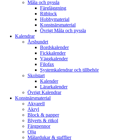
Måla och pyssla
Färgläggning
Ritblock
Hobbymaterial
Konstnärsmaterial
Övrigt Måla och pyssla
Kalendrar
Årsbundet
Bordskalender
Fickkalender
Väggkalender
Filofax
Systemkalendrar och tillbehör
Skolstart
Kalender
Lärarkalender
Övrigt Kalendrar
Konstnärsmaterial
Akvarell
Akryl
Block & papper
Blyerts & ritkol
Färgpennor
Olja
Målardukar & stafflier