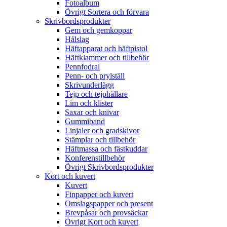
Fotoalbum
Övrigt Sortera och förvara
Skrivbordsprodukter
Gem och gemkoppar
Hålslag
Häftapparat och häftpistol
Häftklammer och tillbehör
Pennfodral
Penn- och prylställ
Skrivunderlägg
Tejp och tejphållare
Lim och klister
Saxar och knivar
Gummiband
Linjaler och gradskivor
Stämplar och tillbehör
Häftmassa och fästkuddar
Konferenstillbehör
Övrigt Skrivbordsprodukter
Kort och kuvert
Kuvert
Finpapper och kuvert
Omslagspapper och present
Brevpåsar och provsäckar
Övrigt Kort och kuvert