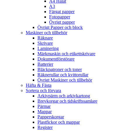
A4 Hålat
A3
Färgat papper
Fotopapper
Övrigt papper
Övrigt Papper och block
Maskiner och tillbehör
Räknare
Skrivare
Laminering
Märkmaskin och etikettskrivare
Dokumentförstörare
Batterier
Bläckpatroner och toner
Räknerullar och kvittorullar
Övrigt Maskiner och tillbehör
Häfta & Fästa
Sortera och förvara
Arkivpärm och arkivkartong
Brevkorgar och tidskriftssamlare
Pärmar
Mappar
Papperskorgar
Plastfickor och mappar
Register