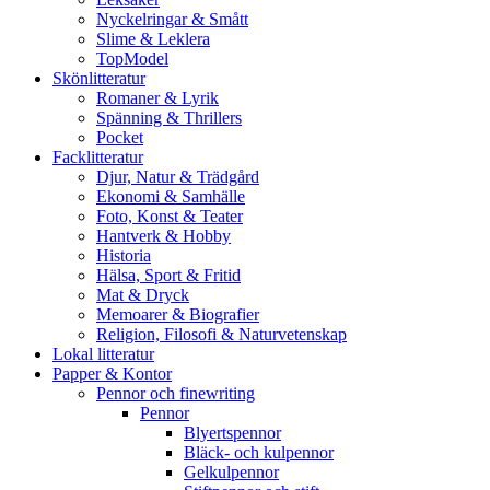
Nyckelringar & Smått
Slime & Leklera
TopModel
Skönlitteratur
Romaner & Lyrik
Spänning & Thrillers
Pocket
Facklitteratur
Djur, Natur & Trädgård
Ekonomi & Samhälle
Foto, Konst & Teater
Hantverk & Hobby
Historia
Hälsa, Sport & Fritid
Mat & Dryck
Memoarer & Biografier
Religion, Filosofi & Naturvetenskap
Lokal litteratur
Papper & Kontor
Pennor och finewriting
Pennor
Blyertspennor
Bläck- och kulpennor
Gelkulpennor