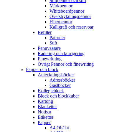
Stiftpennor och stift
Märkpennor
Whiteboardpennor
Överstrykningspennor
Fiberpennor
Kalligrafi och reservoar
Refiller
Patroner
Stift
Pennvässare
Radering och korrigering
Finewritning
Övrigt Pennor och finewriting
Papper och block
Anteckningsböcker
Adressböcker
Gästböcker
Kollegieblock
Block och blockkuber
Kartong
Blanketter
Notisar
Etiketter
Papper
A4 Ohålat