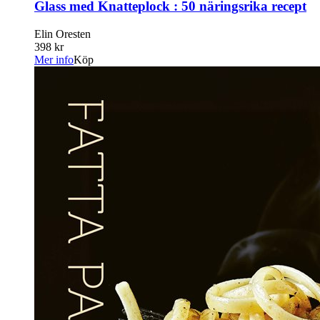
Glass med Knatteplock : 50 näringsrika recept
Elin Oresten
398 kr
Mer info
Köp