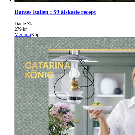
Dantes Italien : 59 älskade recept
Dante Zia
279 kr
Mer info
Köp