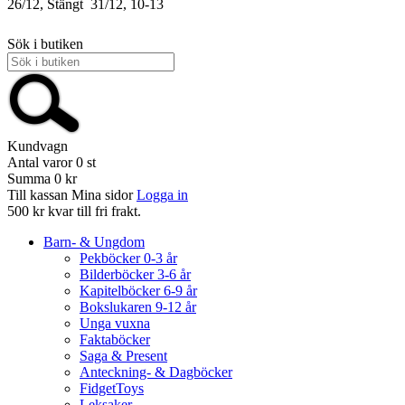
26/12, Stängt
31/12, 10-13
Sök i butiken
Kundvagn
Antal varor
0
st
Summa
0 kr
Till kassan
Mina sidor
Logga in
500 kr kvar till fri frakt.
Barn- & Ungdom
Pekböcker 0-3 år
Bilderböcker 3-6 år
Kapitelböcker 6-9 år
Bokslukaren 9-12 år
Unga vuxna
Faktaböcker
Saga & Present
Anteckning- & Dagböcker
FidgetToys
Leksaker