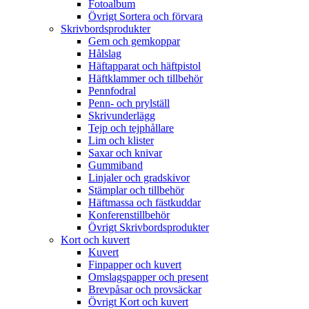
Fotoalbum
Övrigt Sortera och förvara
Skrivbordsprodukter
Gem och gemkoppar
Hålslag
Häftapparat och häftpistol
Häftklammer och tillbehör
Pennfodral
Penn- och prylställ
Skrivunderlägg
Tejp och tejphållare
Lim och klister
Saxar och knivar
Gummiband
Linjaler och gradskivor
Stämplar och tillbehör
Häftmassa och fästkuddar
Konferenstillbehör
Övrigt Skrivbordsprodukter
Kort och kuvert
Kuvert
Finpapper och kuvert
Omslagspapper och present
Brevpåsar och provsäckar
Övrigt Kort och kuvert