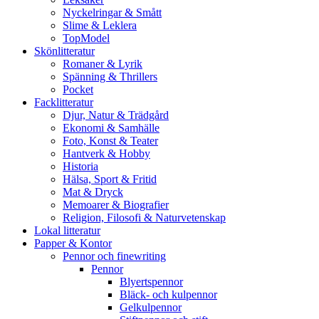
Nyckelringar & Smått
Slime & Leklera
TopModel
Skönlitteratur
Romaner & Lyrik
Spänning & Thrillers
Pocket
Facklitteratur
Djur, Natur & Trädgård
Ekonomi & Samhälle
Foto, Konst & Teater
Hantverk & Hobby
Historia
Hälsa, Sport & Fritid
Mat & Dryck
Memoarer & Biografier
Religion, Filosofi & Naturvetenskap
Lokal litteratur
Papper & Kontor
Pennor och finewriting
Pennor
Blyertspennor
Bläck- och kulpennor
Gelkulpennor