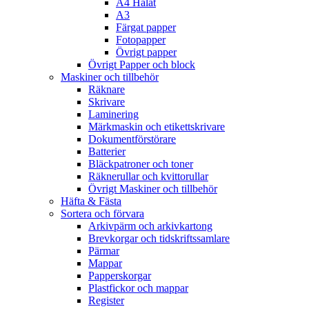
A4 Hålat
A3
Färgat papper
Fotopapper
Övrigt papper
Övrigt Papper och block
Maskiner och tillbehör
Räknare
Skrivare
Laminering
Märkmaskin och etikettskrivare
Dokumentförstörare
Batterier
Bläckpatroner och toner
Räknerullar och kvittorullar
Övrigt Maskiner och tillbehör
Häfta & Fästa
Sortera och förvara
Arkivpärm och arkivkartong
Brevkorgar och tidskriftssamlare
Pärmar
Mappar
Papperskorgar
Plastfickor och mappar
Register