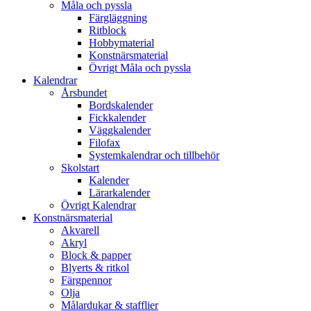
Måla och pyssla
Färgläggning
Ritblock
Hobbymaterial
Konstnärsmaterial
Övrigt Måla och pyssla
Kalendrar
Årsbundet
Bordskalender
Fickkalender
Väggkalender
Filofax
Systemkalendrar och tillbehör
Skolstart
Kalender
Lärarkalender
Övrigt Kalendrar
Konstnärsmaterial
Akvarell
Akryl
Block & papper
Blyerts & ritkol
Färgpennor
Olja
Målardukar & stafflier