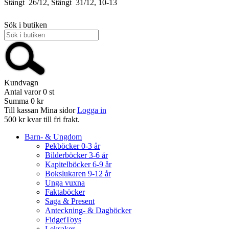
Stängt
26/12, Stängt
31/12, 10-13
Sök i butiken
Kundvagn
Antal varor
0
st
Summa
0 kr
Till kassan
Mina sidor
Logga in
500 kr kvar till fri frakt.
Barn- & Ungdom
Pekböcker 0-3 år
Bilderböcker 3-6 år
Kapitelböcker 6-9 år
Bokslukaren 9-12 år
Unga vuxna
Faktaböcker
Saga & Present
Anteckning- & Dagböcker
FidgetToys
Leksaker