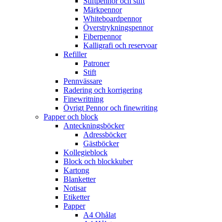
Stiftpennor och stift
Märkpennor
Whiteboardpennor
Överstrykningspennor
Fiberpennor
Kalligrafi och reservoar
Refiller
Patroner
Stift
Pennvässare
Radering och korrigering
Finewritning
Övrigt Pennor och finewriting
Papper och block
Anteckningsböcker
Adressböcker
Gästböcker
Kollegieblock
Block och blockkuber
Kartong
Blanketter
Notisar
Etiketter
Papper
A4 Ohålat