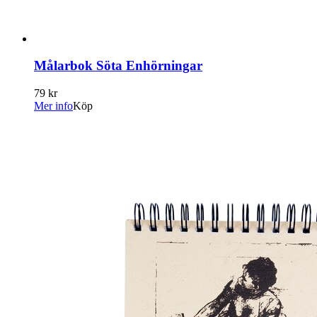
Målarbok Söta Enhörningar
79 kr
Mer info
Köp