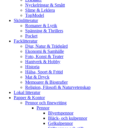
Nyckelringar & Smått
Slime & Leklera
TopModel
Skönlitteratur
Romaner & Lyrik
Spänning & Thrillers
Pocket
Facklitteratur
Djur, Natur & Trädgård
Ekonomi & Samhälle
Foto, Konst & Teater
Hantverk & Hobby
Historia
Hälsa, Sport & Fritid
Mat & Dryck
Memoarer & Biografier
Religion, Filosofi & Naturvetenskap
Lokal litteratur
Papper & Kontor
Pennor och finewriting
Pennor
Blyertspennor
Bläck- och kulpennor
Gelkulpennor