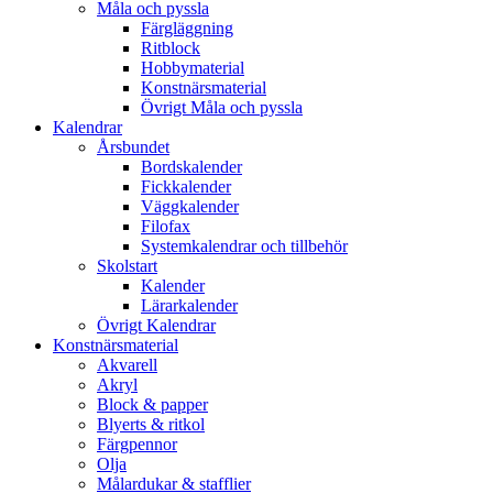
Måla och pyssla
Färgläggning
Ritblock
Hobbymaterial
Konstnärsmaterial
Övrigt Måla och pyssla
Kalendrar
Årsbundet
Bordskalender
Fickkalender
Väggkalender
Filofax
Systemkalendrar och tillbehör
Skolstart
Kalender
Lärarkalender
Övrigt Kalendrar
Konstnärsmaterial
Akvarell
Akryl
Block & papper
Blyerts & ritkol
Färgpennor
Olja
Målardukar & stafflier