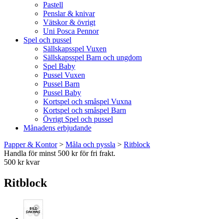
Pastell
Penslar & knivar
Vätskor & övrigt
Uni Posca Pennor
Spel och pussel
Sällskapsspel Vuxen
Sällskapsspel Barn och ungdom
Spel Baby
Pussel Vuxen
Pussel Barn
Pussel Baby
Kortspel och småspel Vuxna
Kortspel och småspel Barn
Övrigt Spel och pussel
Månadens erbjudande
Papper & Kontor
>
Måla och pyssla
>
Ritblock
Handla för minst 500 kr för fri frakt.
500 kr kvar
Ritblock