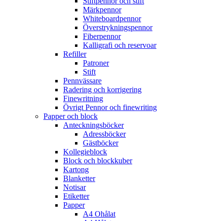
Stiftpennor och stift
Märkpennor
Whiteboardpennor
Överstrykningspennor
Fiberpennor
Kalligrafi och reservoar
Refiller
Patroner
Stift
Pennvässare
Radering och korrigering
Finewritning
Övrigt Pennor och finewriting
Papper och block
Anteckningsböcker
Adressböcker
Gästböcker
Kollegieblock
Block och blockkuber
Kartong
Blanketter
Notisar
Etiketter
Papper
A4 Ohålat