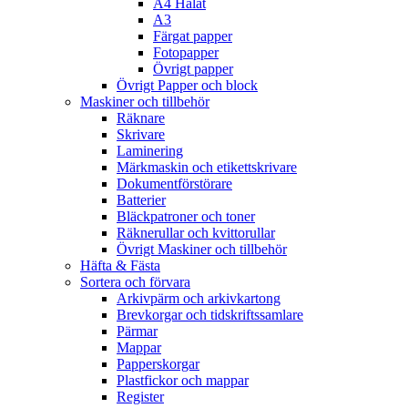
A4 Hålat
A3
Färgat papper
Fotopapper
Övrigt papper
Övrigt Papper och block
Maskiner och tillbehör
Räknare
Skrivare
Laminering
Märkmaskin och etikettskrivare
Dokumentförstörare
Batterier
Bläckpatroner och toner
Räknerullar och kvittorullar
Övrigt Maskiner och tillbehör
Häfta & Fästa
Sortera och förvara
Arkivpärm och arkivkartong
Brevkorgar och tidskriftssamlare
Pärmar
Mappar
Papperskorgar
Plastfickor och mappar
Register