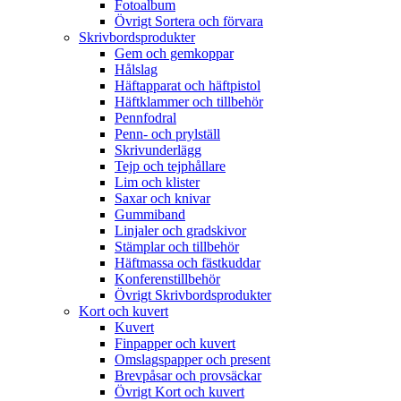
Fotoalbum
Övrigt Sortera och förvara
Skrivbordsprodukter
Gem och gemkoppar
Hålslag
Häftapparat och häftpistol
Häftklammer och tillbehör
Pennfodral
Penn- och prylställ
Skrivunderlägg
Tejp och tejphållare
Lim och klister
Saxar och knivar
Gummiband
Linjaler och gradskivor
Stämplar och tillbehör
Häftmassa och fästkuddar
Konferenstillbehör
Övrigt Skrivbordsprodukter
Kort och kuvert
Kuvert
Finpapper och kuvert
Omslagspapper och present
Brevpåsar och provsäckar
Övrigt Kort och kuvert