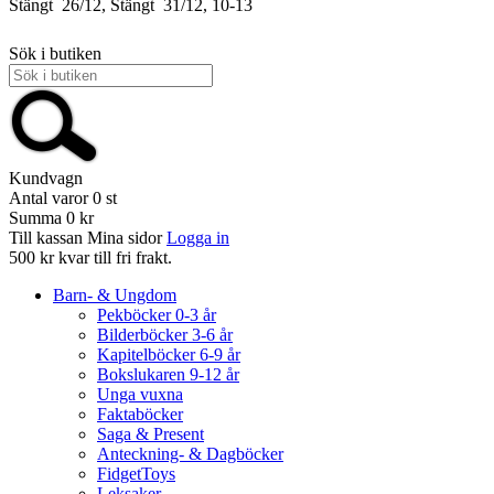
Stängt
26/12, Stängt
31/12, 10-13
Sök i butiken
Kundvagn
Antal varor
0
st
Summa
0 kr
Till kassan
Mina sidor
Logga in
500 kr kvar till fri frakt.
Barn- & Ungdom
Pekböcker 0-3 år
Bilderböcker 3-6 år
Kapitelböcker 6-9 år
Bokslukaren 9-12 år
Unga vuxna
Faktaböcker
Saga & Present
Anteckning- & Dagböcker
FidgetToys
Leksaker