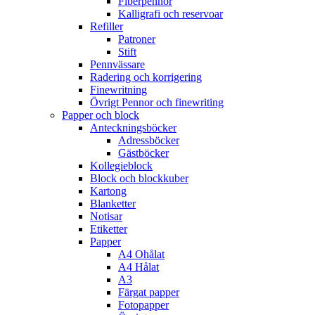
Fiberpennor
Kalligrafi och reservoar
Refiller
Patroner
Stift
Pennvässare
Radering och korrigering
Finewritning
Övrigt Pennor och finewriting
Papper och block
Anteckningsböcker
Adressböcker
Gästböcker
Kollegieblock
Block och blockkuber
Kartong
Blanketter
Notisar
Etiketter
Papper
A4 Ohålat
A4 Hålat
A3
Färgat papper
Fotopapper