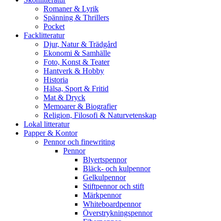
Romaner & Lyrik
Spänning & Thrillers
Pocket
Facklitteratur
Djur, Natur & Trädgård
Ekonomi & Samhälle
Foto, Konst & Teater
Hantverk & Hobby
Historia
Hälsa, Sport & Fritid
Mat & Dryck
Memoarer & Biografier
Religion, Filosofi & Naturvetenskap
Lokal litteratur
Papper & Kontor
Pennor och finewriting
Pennor
Blyertspennor
Bläck- och kulpennor
Gelkulpennor
Stiftpennor och stift
Märkpennor
Whiteboardpennor
Överstrykningspennor