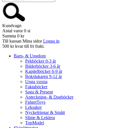
Kundvagn
Antal varor
0
st
Summa
0 kr
Till kassan
Mina sidor
Logga in
500 kr kvar till fri frakt.
Barn- & Ungdom
Pekböcker 0-3 år
Bilderböcker 3-6 år
Kapitelböcker 6-9 år
Bokslukaren 9-12 år
Unga vuxna
Faktaböcker
Saga & Present
Anteckning- & Dagböcker
FidgetToys
Leksaker
Nyckelringar & Smått
Slime & Leklera
TopModel
Skönlitteratur