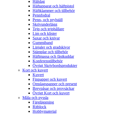
Hålslag
Häftapparat och häftpistol
Häftklammer och tillbehör
Pennfodral
Penn- och prylställ
Skrivunderlägg
Tejp och tejphållare
Lim och klister
Saxar och knivar
Gummiband
Linjaler och gradskivor
Stämplar och tillbehör
Häftmassa och fästkuddar
Konferenstillbehör
Övrigt Skrivbordsprodukter
Kort och kuvert
Kuvert
Finpapper och kuvert
Omslagspapper och present
Brevpåsar och provsäckar
Övrigt Kort och kuvert
Måla och pyssla
Färgläggning
Ritblock
Hobbymaterial