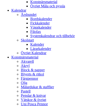
Konstnärsmaterial
Övrigt Måla och pyssla
Kalendrar
Årsbundet
Bordskalender
Fickkalender
Väggkalender
Filofax
Systemkalendrar och tillbehör
Skolstart
Kalender
Lärarkalender
Övrigt Kalendrar
Konstnärsmaterial
Akvarell
Akryl
Block & papper
Blyerts & ritkol
Färgpennor
Olja
Målardukar & stafflier
Pastell
Penslar & knivar
Vätskor & övrigt
Uni Posca Pennor