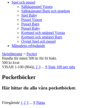
Spel och pussel
Sällskapsspel Vuxen
Sällskapsspel Barn och ungdom
Spel Baby
Pussel Vuxen
Pussel Barn
Pussel Baby
Kortspel och småspel Vuxna
Kortspel och småspel Barn
Övrigt Spel och pussel
Månadens erbjudande
Skönlitteratur
>
Pocket
Handla för minst 500 kr för fri frakt.
500 kr kvar
VISAR
1-100
(864)
1
2
3
...
9
Sista
100 per sida
Pocketböcker
Här hittar du alla våra pocketböcker.
Föregående
1
2
3
...
9
Nästa