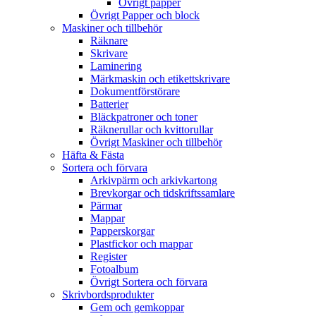
Övrigt papper
Övrigt Papper och block
Maskiner och tillbehör
Räknare
Skrivare
Laminering
Märkmaskin och etikettskrivare
Dokumentförstörare
Batterier
Bläckpatroner och toner
Räknerullar och kvittorullar
Övrigt Maskiner och tillbehör
Häfta & Fästa
Sortera och förvara
Arkivpärm och arkivkartong
Brevkorgar och tidskriftssamlare
Pärmar
Mappar
Papperskorgar
Plastfickor och mappar
Register
Fotoalbum
Övrigt Sortera och förvara
Skrivbordsprodukter
Gem och gemkoppar