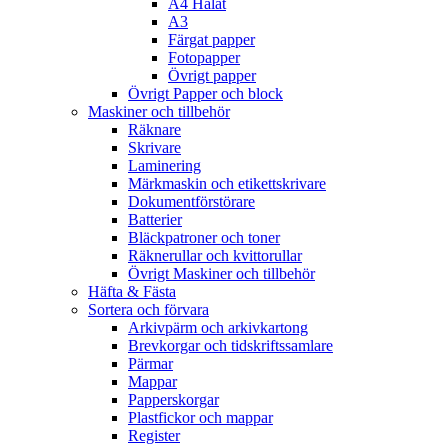
A4 Hålat
A3
Färgat papper
Fotopapper
Övrigt papper
Övrigt Papper och block
Maskiner och tillbehör
Räknare
Skrivare
Laminering
Märkmaskin och etikettskrivare
Dokumentförstörare
Batterier
Bläckpatroner och toner
Räknerullar och kvittorullar
Övrigt Maskiner och tillbehör
Häfta & Fästa
Sortera och förvara
Arkivpärm och arkivkartong
Brevkorgar och tidskriftssamlare
Pärmar
Mappar
Papperskorgar
Plastfickor och mappar
Register