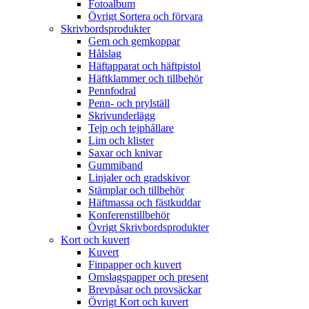
Fotoalbum
Övrigt Sortera och förvara
Skrivbordsprodukter
Gem och gemkoppar
Hålslag
Häftapparat och häftpistol
Häftklammer och tillbehör
Pennfodral
Penn- och prylställ
Skrivunderlägg
Tejp och tejphållare
Lim och klister
Saxar och knivar
Gummiband
Linjaler och gradskivor
Stämplar och tillbehör
Häftmassa och fästkuddar
Konferenstillbehör
Övrigt Skrivbordsprodukter
Kort och kuvert
Kuvert
Finpapper och kuvert
Omslagspapper och present
Brevpåsar och provsäckar
Övrigt Kort och kuvert