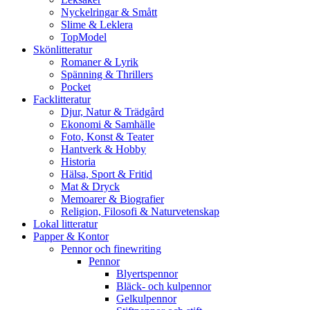
Nyckelringar & Smått
Slime & Leklera
TopModel
Skönlitteratur
Romaner & Lyrik
Spänning & Thrillers
Pocket
Facklitteratur
Djur, Natur & Trädgård
Ekonomi & Samhälle
Foto, Konst & Teater
Hantverk & Hobby
Historia
Hälsa, Sport & Fritid
Mat & Dryck
Memoarer & Biografier
Religion, Filosofi & Naturvetenskap
Lokal litteratur
Papper & Kontor
Pennor och finewriting
Pennor
Blyertspennor
Bläck- och kulpennor
Gelkulpennor