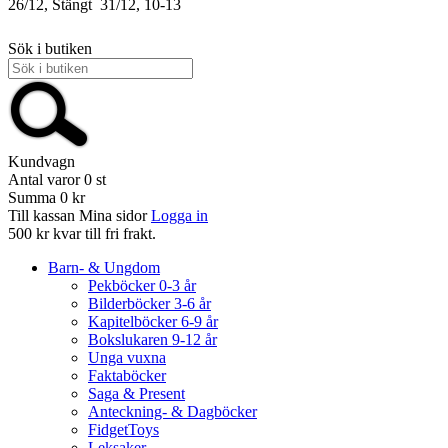
26/12, Stängt
31/12, 10-13
Sök i butiken
Kundvagn
Antal varor
0
st
Summa
0 kr
Till kassan
Mina sidor
Logga in
500 kr kvar till fri frakt.
Barn- & Ungdom
Pekböcker 0-3 år
Bilderböcker 3-6 år
Kapitelböcker 6-9 år
Bokslukaren 9-12 år
Unga vuxna
Faktaböcker
Saga & Present
Anteckning- & Dagböcker
FidgetToys
Leksaker