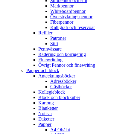
Stiftpennor och stift
Märkpennor
Whiteboardpennor
Överstrykningspennor
Fiberpennor
Kalligrafi och reservoar
Refiller
Patroner
Stift
Pennvässare
Radering och korrigering
Finewritning
Övrigt Pennor och finewriting
Papper och block
Anteckningsböcker
Adressböcker
Gästböcker
Kollegieblock
Block och blockkuber
Kartong
Blanketter
Notisar
Etiketter
Papper
A4 Ohålat