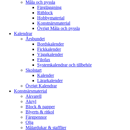
Måla och pyssla
Färgläggning
Ritblock
Hobbymaterial
Konstnärsmaterial
Övrigt Måla och pyssla
Kalendrar
Årsbundet
Bordskalender
Fickkalender
Väggkalender
Filofax
Systemkalendrar och tillbehör
Skolstart
Kalender
Lärarkalender
Övrigt Kalendrar
Konstnärsmaterial
Akvarell
Akryl
Block & papper
Blyerts & ritkol
Färgpennor
Olja
Målardukar & stafflier