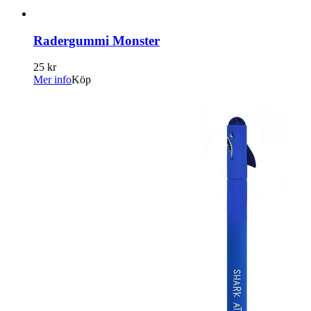
Radergummi Monster
25 kr
Mer info
Köp