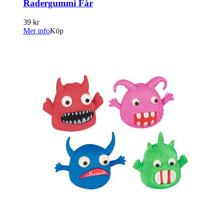
Radergummi Får
39 kr
Mer info
Köp