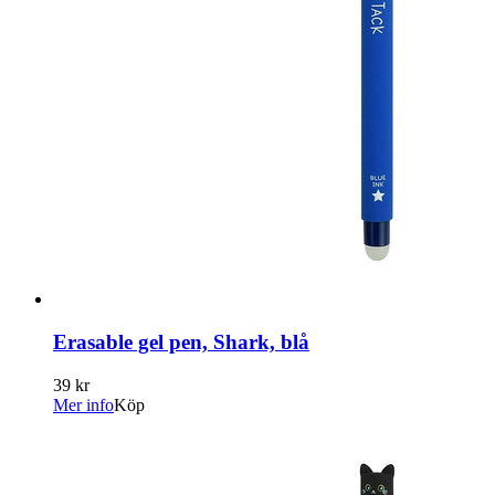
Erasable gel pen, Shark, blå
39 kr
Mer info
Köp