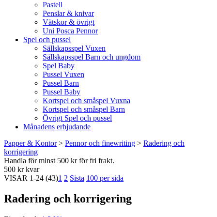
Pastell
Penslar & knivar
Vätskor & övrigt
Uni Posca Pennor
Spel och pussel
Sällskapsspel Vuxen
Sällskapsspel Barn och ungdom
Spel Baby
Pussel Vuxen
Pussel Barn
Pussel Baby
Kortspel och småspel Vuxna
Kortspel och småspel Barn
Övrigt Spel och pussel
Månadens erbjudande
Papper & Kontor
>
Pennor och finewriting
>
Radering och
korrigering
Handla för minst 500 kr för fri frakt.
500 kr kvar
VISAR
1-24
(43)
1
2
Sista
100 per sida
Radering och korrigering