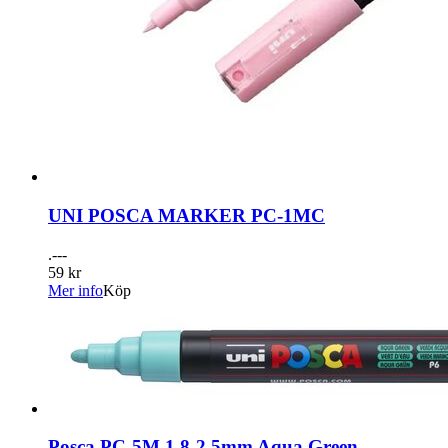
UNI POSCA MARKER PC-1MC
.---
59 kr
Mer info
Köp
Posca PC-5M 1,8-2,5mm Aqua Green