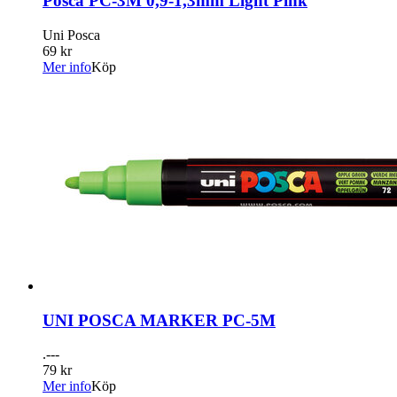
Posca PC-3M 0,9-1,3mm Light Pink
Uni Posca
69 kr
Mer info
Köp
UNI POSCA MARKER PC-5M
.---
79 kr
Mer info
Köp