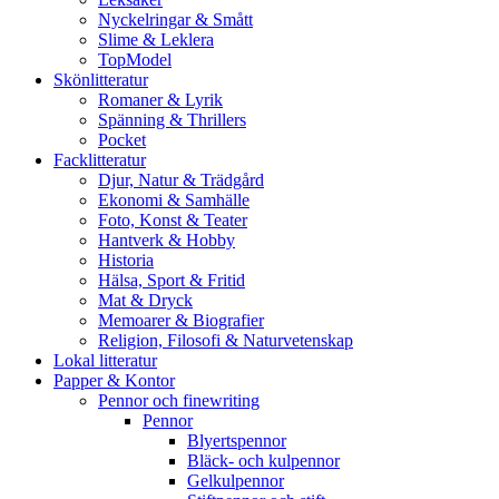
Nyckelringar & Smått
Slime & Leklera
TopModel
Skönlitteratur
Romaner & Lyrik
Spänning & Thrillers
Pocket
Facklitteratur
Djur, Natur & Trädgård
Ekonomi & Samhälle
Foto, Konst & Teater
Hantverk & Hobby
Historia
Hälsa, Sport & Fritid
Mat & Dryck
Memoarer & Biografier
Religion, Filosofi & Naturvetenskap
Lokal litteratur
Papper & Kontor
Pennor och finewriting
Pennor
Blyertspennor
Bläck- och kulpennor
Gelkulpennor