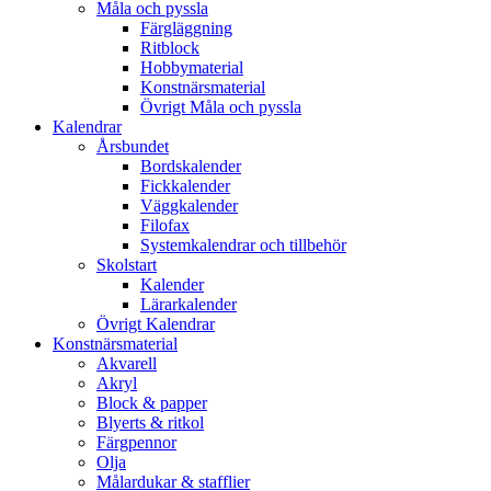
Måla och pyssla
Färgläggning
Ritblock
Hobbymaterial
Konstnärsmaterial
Övrigt Måla och pyssla
Kalendrar
Årsbundet
Bordskalender
Fickkalender
Väggkalender
Filofax
Systemkalendrar och tillbehör
Skolstart
Kalender
Lärarkalender
Övrigt Kalendrar
Konstnärsmaterial
Akvarell
Akryl
Block & papper
Blyerts & ritkol
Färgpennor
Olja
Målardukar & stafflier