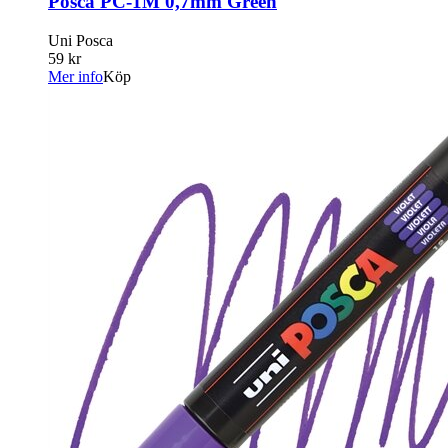
Posca PC-1M 0,7mm Green
Uni Posca
59 kr
Mer info
Köp