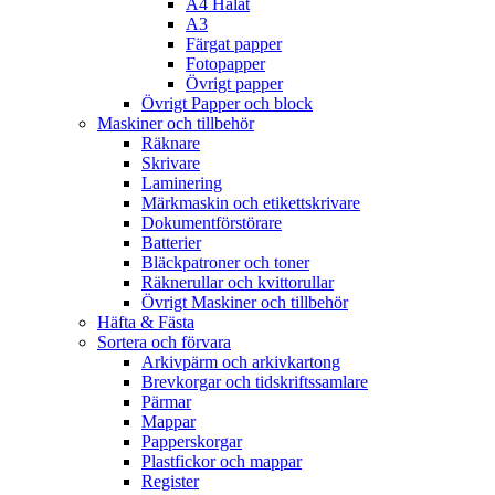
A4 Hålat
A3
Färgat papper
Fotopapper
Övrigt papper
Övrigt Papper och block
Maskiner och tillbehör
Räknare
Skrivare
Laminering
Märkmaskin och etikettskrivare
Dokumentförstörare
Batterier
Bläckpatroner och toner
Räknerullar och kvittorullar
Övrigt Maskiner och tillbehör
Häfta & Fästa
Sortera och förvara
Arkivpärm och arkivkartong
Brevkorgar och tidskriftssamlare
Pärmar
Mappar
Papperskorgar
Plastfickor och mappar
Register