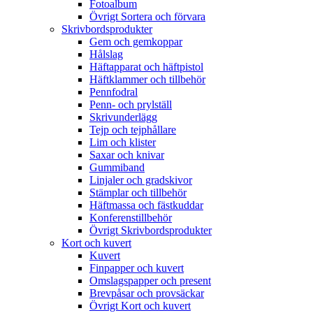
Fotoalbum
Övrigt Sortera och förvara
Skrivbordsprodukter
Gem och gemkoppar
Hålslag
Häftapparat och häftpistol
Häftklammer och tillbehör
Pennfodral
Penn- och prylställ
Skrivunderlägg
Tejp och tejphållare
Lim och klister
Saxar och knivar
Gummiband
Linjaler och gradskivor
Stämplar och tillbehör
Häftmassa och fästkuddar
Konferenstillbehör
Övrigt Skrivbordsprodukter
Kort och kuvert
Kuvert
Finpapper och kuvert
Omslagspapper och present
Brevpåsar och provsäckar
Övrigt Kort och kuvert