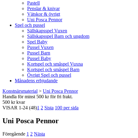
Pastell
Penslar & knivar
Vätskor & övrigt
Uni Posca Pennor
Spel och pussel
Sällskapsspel Vuxen
Sällskapsspel Barn och ungdom
Spel Baby
Pussel Vuxen
Pussel Barn
Pussel Baby
Kortspel och småspel Vuxna
Kortspel och småspel Barn
Övrigt Spel och pussel
Månadens erbjudande
Konstnärsmaterial
>
Uni Posca Pennor
Handla för minst 500 kr för fri frakt.
500 kr kvar
VISAR
1-24
(48)
1
2
Sista
100 per sida
Uni Posca Pennor
Föregående
1
2
Nästa