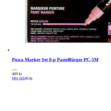
Posca Marker Set 8-p Pastellfärger PC-5M
.---
469 kr
Mer info
Köp