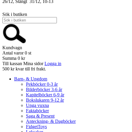
26/12, Stängt
31/12, 10-13
Sök i butiken
Kundvagn
Antal varor
0
st
Summa
0 kr
Till kassan
Mina sidor
Logga in
500 kr kvar till fri frakt.
Barn- & Ungdom
Pekböcker 0-3 år
Bilderböcker 3-6 år
Kapitelböcker 6-9 år
Bokslukaren 9-12 år
Unga vuxna
Faktaböcker
Saga & Present
Anteckning- & Dagböcker
FidgetToys
Leksaker