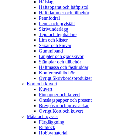
Hålslag
Häftapparat och häftpistol
Häftklammer och tillbehör
Pennfodral
Penn- och prylställ
Skrivunderlägg
Tejp och tejphållare
Lim och klister
Saxar och knivar
Gummiband
Linjaler och gradskivor
Stämplar och tillbehör
Häftmassa och fästkuddar
Konferenstillbehör
Övrigt Skrivbordsprodukter
Kort och kuvert
Kuvert
Finpapper och kuvert
Omslagspapper och present
Brevpåsar och provsäckar
Övrigt Kort och kuvert
Måla och pyssla
Färgläggning
Ritblock
Hobbymaterial