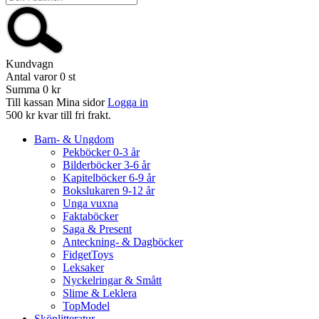
Kundvagn
Antal varor
0
st
Summa
0 kr
Till kassan
Mina sidor
Logga in
500 kr kvar till fri frakt.
Barn- & Ungdom
Pekböcker 0-3 år
Bilderböcker 3-6 år
Kapitelböcker 6-9 år
Bokslukaren 9-12 år
Unga vuxna
Faktaböcker
Saga & Present
Anteckning- & Dagböcker
FidgetToys
Leksaker
Nyckelringar & Smått
Slime & Leklera
TopModel
Skönlitteratur