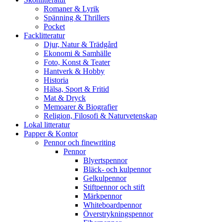
Romaner & Lyrik
Spänning & Thrillers
Pocket
Facklitteratur
Djur, Natur & Trädgård
Ekonomi & Samhälle
Foto, Konst & Teater
Hantverk & Hobby
Historia
Hälsa, Sport & Fritid
Mat & Dryck
Memoarer & Biografier
Religion, Filosofi & Naturvetenskap
Lokal litteratur
Papper & Kontor
Pennor och finewriting
Pennor
Blyertspennor
Bläck- och kulpennor
Gelkulpennor
Stiftpennor och stift
Märkpennor
Whiteboardpennor
Överstrykningspennor