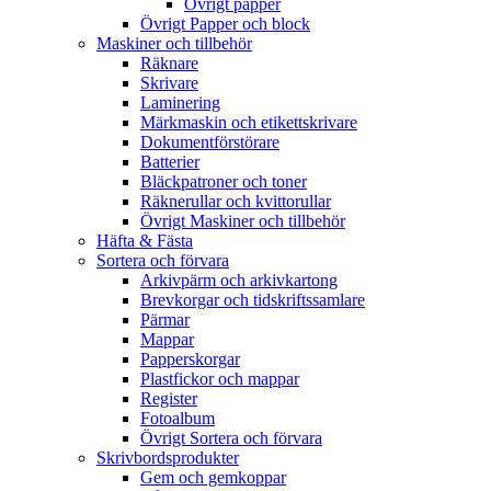
Övrigt papper
Övrigt Papper och block
Maskiner och tillbehör
Räknare
Skrivare
Laminering
Märkmaskin och etikettskrivare
Dokumentförstörare
Batterier
Bläckpatroner och toner
Räknerullar och kvittorullar
Övrigt Maskiner och tillbehör
Häfta & Fästa
Sortera och förvara
Arkivpärm och arkivkartong
Brevkorgar och tidskriftssamlare
Pärmar
Mappar
Papperskorgar
Plastfickor och mappar
Register
Fotoalbum
Övrigt Sortera och förvara
Skrivbordsprodukter
Gem och gemkoppar