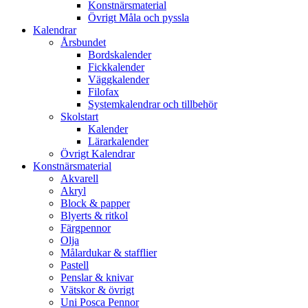
Konstnärsmaterial
Övrigt Måla och pyssla
Kalendrar
Årsbundet
Bordskalender
Fickkalender
Väggkalender
Filofax
Systemkalendrar och tillbehör
Skolstart
Kalender
Lärarkalender
Övrigt Kalendrar
Konstnärsmaterial
Akvarell
Akryl
Block & papper
Blyerts & ritkol
Färgpennor
Olja
Målardukar & stafflier
Pastell
Penslar & knivar
Vätskor & övrigt
Uni Posca Pennor