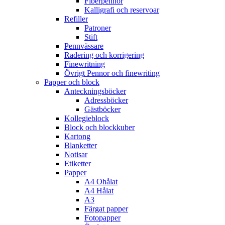
Fiberpennor
Kalligrafi och reservoar
Refiller
Patroner
Stift
Pennvässare
Radering och korrigering
Finewritning
Övrigt Pennor och finewriting
Papper och block
Anteckningsböcker
Adressböcker
Gästböcker
Kollegieblock
Block och blockkuber
Kartong
Blanketter
Notisar
Etiketter
Papper
A4 Ohålat
A4 Hålat
A3
Färgat papper
Fotopapper