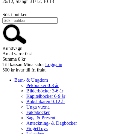
26/12, Stängt
31/12, 10-13
Sök i butiken
Kundvagn
Antal varor
0
st
Summa
0 kr
Till kassan
Mina sidor
Logga in
500 kr kvar till fri frakt.
Barn- & Ungdom
Pekböcker 0-3 år
Bilderböcker 3-6 år
Kapitelböcker 6-9 år
Bokslukaren 9-12 år
Unga vuxna
Faktaböcker
Saga & Present
Anteckning- & Dagböcker
FidgetToys
Leksaker