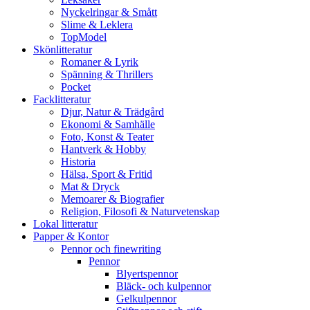
Nyckelringar & Smått
Slime & Leklera
TopModel
Skönlitteratur
Romaner & Lyrik
Spänning & Thrillers
Pocket
Facklitteratur
Djur, Natur & Trädgård
Ekonomi & Samhälle
Foto, Konst & Teater
Hantverk & Hobby
Historia
Hälsa, Sport & Fritid
Mat & Dryck
Memoarer & Biografier
Religion, Filosofi & Naturvetenskap
Lokal litteratur
Papper & Kontor
Pennor och finewriting
Pennor
Blyertspennor
Bläck- och kulpennor
Gelkulpennor