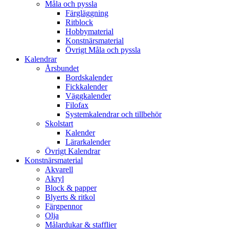
Måla och pyssla
Färgläggning
Ritblock
Hobbymaterial
Konstnärsmaterial
Övrigt Måla och pyssla
Kalendrar
Årsbundet
Bordskalender
Fickkalender
Väggkalender
Filofax
Systemkalendrar och tillbehör
Skolstart
Kalender
Lärarkalender
Övrigt Kalendrar
Konstnärsmaterial
Akvarell
Akryl
Block & papper
Blyerts & ritkol
Färgpennor
Olja
Målardukar & stafflier