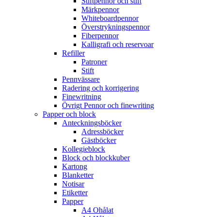
Stiftpennor och stift
Märkpennor
Whiteboardpennor
Överstrykningspennor
Fiberpennor
Kalligrafi och reservoar
Refiller
Patroner
Stift
Pennvässare
Radering och korrigering
Finewritning
Övrigt Pennor och finewriting
Papper och block
Anteckningsböcker
Adressböcker
Gästböcker
Kollegieblock
Block och blockkuber
Kartong
Blanketter
Notisar
Etiketter
Papper
A4 Ohålat