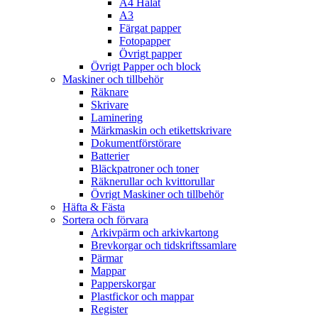
A4 Hålat
A3
Färgat papper
Fotopapper
Övrigt papper
Övrigt Papper och block
Maskiner och tillbehör
Räknare
Skrivare
Laminering
Märkmaskin och etikettskrivare
Dokumentförstörare
Batterier
Bläckpatroner och toner
Räknerullar och kvittorullar
Övrigt Maskiner och tillbehör
Häfta & Fästa
Sortera och förvara
Arkivpärm och arkivkartong
Brevkorgar och tidskriftssamlare
Pärmar
Mappar
Papperskorgar
Plastfickor och mappar
Register