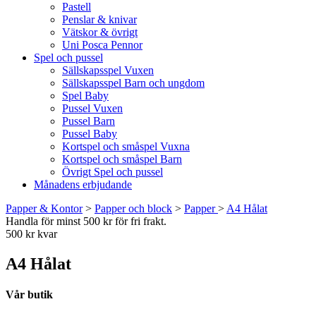
Pastell
Penslar & knivar
Vätskor & övrigt
Uni Posca Pennor
Spel och pussel
Sällskapsspel Vuxen
Sällskapsspel Barn och ungdom
Spel Baby
Pussel Vuxen
Pussel Barn
Pussel Baby
Kortspel och småspel Vuxna
Kortspel och småspel Barn
Övrigt Spel och pussel
Månadens erbjudande
Papper & Kontor
>
Papper och block
>
Papper
>
A4 Hålat
Handla för minst 500 kr för fri frakt.
500 kr kvar
A4 Hålat
Vår butik