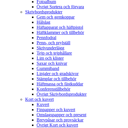
Fotoalbum
Övrigt Sortera och förvara
Skrivbordsprodukter
Gem och gemkoppar
Hålslag
Häftapparat och häftpistol
Häftklammer och tillbehör
Pennfodral
Penn- och prylställ
Skrivunderlägg
Tejp och tejphållare
Lim och klister
Saxar och knivar
Gummiband
Linjaler och gradskivor
Stämplar och tillbehör
Häftmassa och fästkuddar
Konferenstillbehör
Övrigt Skrivbordsprodukter
Kort och kuvert
Kuvert
Finpapper och kuvert
Omslagspapper och present
Brevpåsar och provsäckar
Övrigt Kort och kuvert