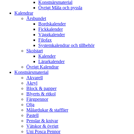
Konstnärsmaterial
Övrigt Måla och pyssla
Kalendrar
Årsbundet
Bordskalender
Fickkalender
Väggkalender
Filofax
Systemkalendrar och tillbehör
Skolstart
Kalender
Lärarkalender
Övrigt Kalendrar
Konstnärsmaterial
Akvarell
Akryl
Block & papper
Blyerts & ritkol
Färgpennor
Olja
Målardukar & stafflier
Pastell
Penslar & knivar
Vätskor & övrigt
Uni Posca Pennor