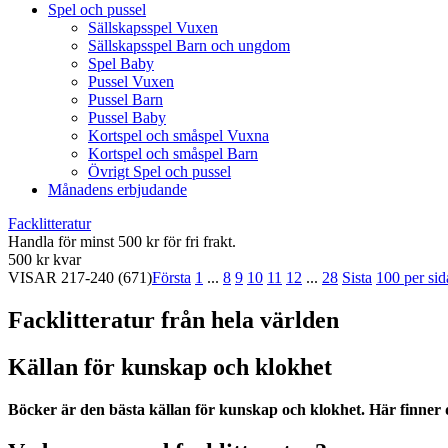
Spel och pussel
Sällskapsspel Vuxen
Sällskapsspel Barn och ungdom
Spel Baby
Pussel Vuxen
Pussel Barn
Pussel Baby
Kortspel och småspel Vuxna
Kortspel och småspel Barn
Övrigt Spel och pussel
Månadens erbjudande
Facklitteratur
Handla för minst 500 kr för fri frakt.
500 kr kvar
VISAR
217-240
(671)
Första
1
...
8
9
10
11
12
...
28
Sista
100 per sid
Facklitteratur från hela världen
Källan för kunskap och klokhet
Böcker är den bästa källan för kunskap och klokhet. Här finner d