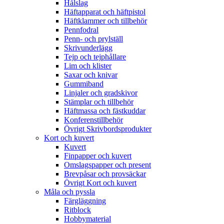
Hålslag
Häftapparat och häftpistol
Häftklammer och tillbehör
Pennfodral
Penn- och prylställ
Skrivunderlägg
Tejp och tejphållare
Lim och klister
Saxar och knivar
Gummiband
Linjaler och gradskivor
Stämplar och tillbehör
Häftmassa och fästkuddar
Konferenstillbehör
Övrigt Skrivbordsprodukter
Kort och kuvert
Kuvert
Finpapper och kuvert
Omslagspapper och present
Brevpåsar och provsäckar
Övrigt Kort och kuvert
Måla och pyssla
Färgläggning
Ritblock
Hobbymaterial