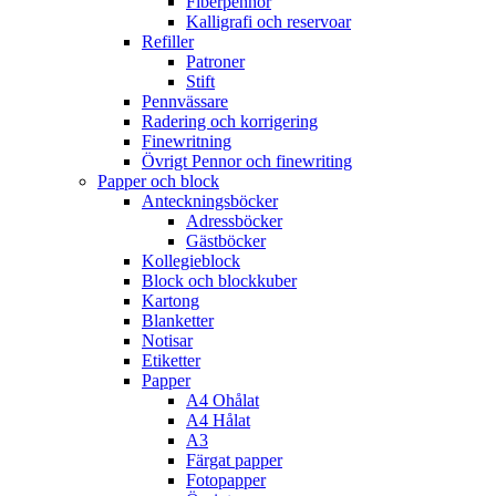
Fiberpennor
Kalligrafi och reservoar
Refiller
Patroner
Stift
Pennvässare
Radering och korrigering
Finewritning
Övrigt Pennor och finewriting
Papper och block
Anteckningsböcker
Adressböcker
Gästböcker
Kollegieblock
Block och blockkuber
Kartong
Blanketter
Notisar
Etiketter
Papper
A4 Ohålat
A4 Hålat
A3
Färgat papper
Fotopapper