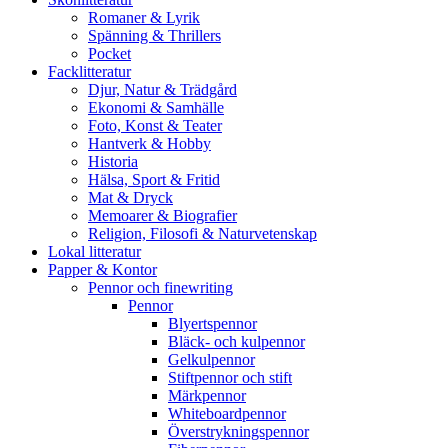
Romaner & Lyrik
Spänning & Thrillers
Pocket
Facklitteratur
Djur, Natur & Trädgård
Ekonomi & Samhälle
Foto, Konst & Teater
Hantverk & Hobby
Historia
Hälsa, Sport & Fritid
Mat & Dryck
Memoarer & Biografier
Religion, Filosofi & Naturvetenskap
Lokal litteratur
Papper & Kontor
Pennor och finewriting
Pennor
Blyertspennor
Bläck- och kulpennor
Gelkulpennor
Stiftpennor och stift
Märkpennor
Whiteboardpennor
Överstrykningspennor