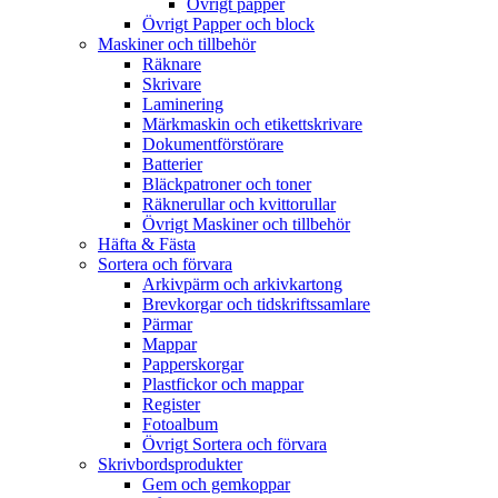
Övrigt papper
Övrigt Papper och block
Maskiner och tillbehör
Räknare
Skrivare
Laminering
Märkmaskin och etikettskrivare
Dokumentförstörare
Batterier
Bläckpatroner och toner
Räknerullar och kvittorullar
Övrigt Maskiner och tillbehör
Häfta & Fästa
Sortera och förvara
Arkivpärm och arkivkartong
Brevkorgar och tidskriftssamlare
Pärmar
Mappar
Papperskorgar
Plastfickor och mappar
Register
Fotoalbum
Övrigt Sortera och förvara
Skrivbordsprodukter
Gem och gemkoppar