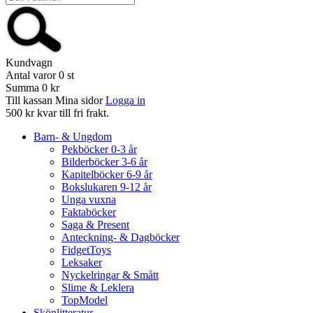
Kundvagn
Antal varor
0
st
Summa
0 kr
Till kassan
Mina sidor
Logga in
500 kr kvar till fri frakt.
Barn- & Ungdom
Pekböcker 0-3 år
Bilderböcker 3-6 år
Kapitelböcker 6-9 år
Bokslukaren 9-12 år
Unga vuxna
Faktaböcker
Saga & Present
Anteckning- & Dagböcker
FidgetToys
Leksaker
Nyckelringar & Smått
Slime & Leklera
TopModel
Skönlitteratur