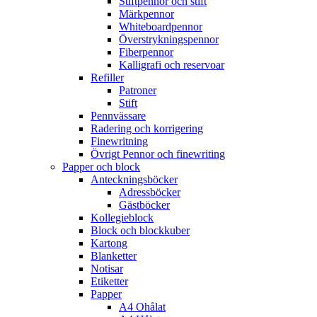
Stiftpennor och stift
Märkpennor
Whiteboardpennor
Överstrykningspennor
Fiberpennor
Kalligrafi och reservoar
Refiller
Patroner
Stift
Pennvässare
Radering och korrigering
Finewritning
Övrigt Pennor och finewriting
Papper och block
Anteckningsböcker
Adressböcker
Gästböcker
Kollegieblock
Block och blockkuber
Kartong
Blanketter
Notisar
Etiketter
Papper
A4 Ohålat