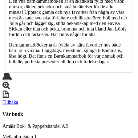
Den vita barnkammarboken är en skattkista fylld med visor,
ramsor, dikter, peksidor och små berättelser för de allra
minsta! Upptäck gamla och nya favoriter från några av våra
mest älskade svenska författare och illustratörer. Följ med när
Julia går och lägger sig, stifta bekantskap med den envisa
Sickan eller titta och peka, brumma och tuta bland Jan Lööfs
fordon och farkoster. Här finns något för alla.
Barnkammarböckerna är fyllda av kära favoriter hos både
barn och vuxna. Läggdags, mysstund, sjunga tillsammans,
läsa högt. Det finns en Barnkammarbok för varje smak och
tillfälle, perfekta presenter till dop och födelsedagar.
Tillbaka
Vår butik
Åmåls Bok- & Pappershandel AB
Mellanbrogatan 1