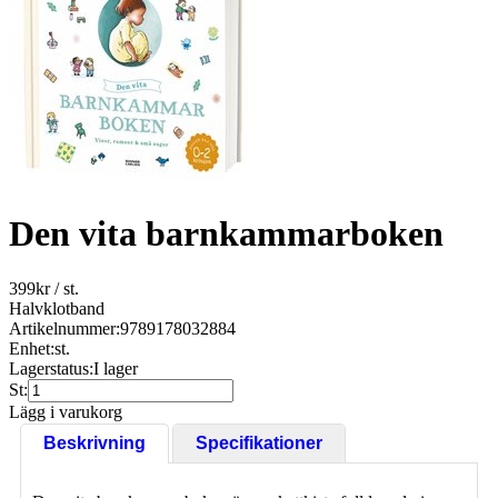
Den vita barnkammarboken
399
kr
/ st.
Halvklotband
Artikelnummer:
9789178032884
Enhet:
st.
Lagerstatus:
I lager
St:
Lägg i varukorg
Beskrivning
Specifikationer