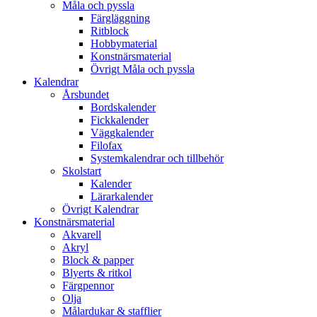
Måla och pyssla
Färgläggning
Ritblock
Hobbymaterial
Konstnärsmaterial
Övrigt Måla och pyssla
Kalendrar
Årsbundet
Bordskalender
Fickkalender
Väggkalender
Filofax
Systemkalendrar och tillbehör
Skolstart
Kalender
Lärarkalender
Övrigt Kalendrar
Konstnärsmaterial
Akvarell
Akryl
Block & papper
Blyerts & ritkol
Färgpennor
Olja
Målardukar & stafflier