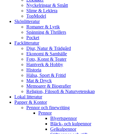
Nyckelringar & Smått
Slime & Leklera
TopModel
Skönlitteratur
Romaner & Lyrik
Spänning & Thrillers
Pocket
Facklitteratur
Djur, Natur & Trädgård
Ekonomi & Samhälle
Foto, Konst & Teater
Hantverk & Hobby
Historia
Hälsa, Sport & Fritid
Mat & Dryck
Memoarer & Biografier
Religion, Filosofi & Naturvetenskap
Lokal litteratur
Papper & Kontor
Pennor och finewriting
Pennor
Blyertspennor
Bläck- och kulpennor
Gelkulpennor