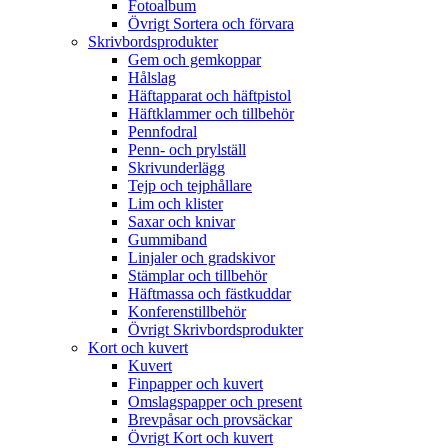
Fotoalbum
Övrigt Sortera och förvara
Skrivbordsprodukter
Gem och gemkoppar
Hålslag
Häftapparat och häftpistol
Häftklammer och tillbehör
Pennfodral
Penn- och prylställ
Skrivunderlägg
Tejp och tejphållare
Lim och klister
Saxar och knivar
Gummiband
Linjaler och gradskivor
Stämplar och tillbehör
Häftmassa och fästkuddar
Konferenstillbehör
Övrigt Skrivbordsprodukter
Kort och kuvert
Kuvert
Finpapper och kuvert
Omslagspapper och present
Brevpåsar och provsäckar
Övrigt Kort och kuvert