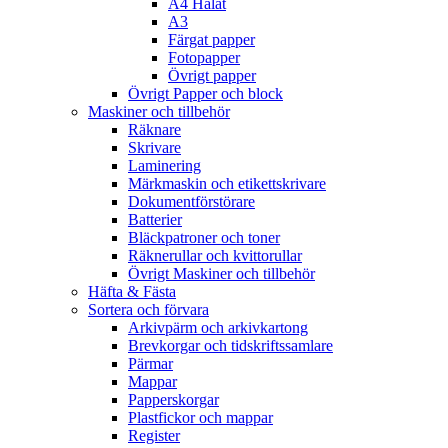
A4 Hålat
A3
Färgat papper
Fotopapper
Övrigt papper
Övrigt Papper och block
Maskiner och tillbehör
Räknare
Skrivare
Laminering
Märkmaskin och etikettskrivare
Dokumentförstörare
Batterier
Bläckpatroner och toner
Räknerullar och kvittorullar
Övrigt Maskiner och tillbehör
Häfta & Fästa
Sortera och förvara
Arkivpärm och arkivkartong
Brevkorgar och tidskriftssamlare
Pärmar
Mappar
Papperskorgar
Plastfickor och mappar
Register