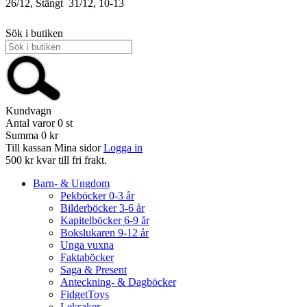
26/12, Stängt
31/12, 10-13
Sök i butiken
Kundvagn
Antal varor
0
st
Summa
0 kr
Till kassan
Mina sidor
Logga in
500 kr kvar till fri frakt.
Barn- & Ungdom
Pekböcker 0-3 år
Bilderböcker 3-6 år
Kapitelböcker 6-9 år
Bokslukaren 9-12 år
Unga vuxna
Faktaböcker
Saga & Present
Anteckning- & Dagböcker
FidgetToys
Leksaker