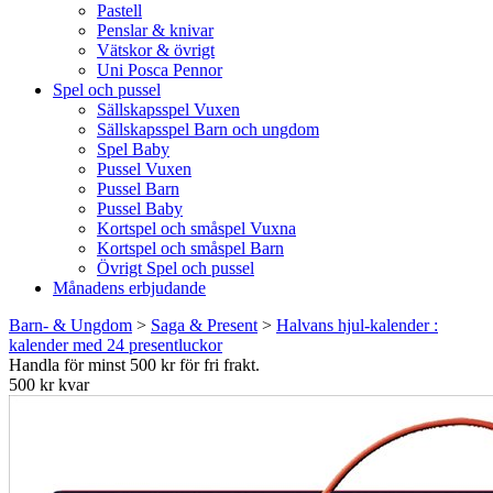
Pastell
Penslar & knivar
Vätskor & övrigt
Uni Posca Pennor
Spel och pussel
Sällskapsspel Vuxen
Sällskapsspel Barn och ungdom
Spel Baby
Pussel Vuxen
Pussel Barn
Pussel Baby
Kortspel och småspel Vuxna
Kortspel och småspel Barn
Övrigt Spel och pussel
Månadens erbjudande
Barn- & Ungdom
>
Saga & Present
>
Halvans hjul-kalender :
kalender med 24 presentluckor
Handla för minst 500 kr för fri frakt.
500 kr kvar