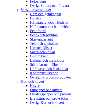
Fotoalbum
Övrigt Sortera och förvara
Skrivbordsprodukter
Gem och gemkoppar
Hålslag
Häftapparat och häftpistol
Häftklammer och tillbehör
Pennfodral
Penn- och prylställ
Skrivunderlägg
Tejp och tejphållare
Lim och klister
Saxar och knivar
Gummiband
Linjaler och gradskivor
Stämplar och tillbehör
Häftmassa och fästkuddar
Konferenstillbehör
Övrigt Skrivbordsprodukter
Kort och kuvert
Kuvert
Finpapper och kuvert
Omslagspapper och present
Brevpåsar och provsäckar
Övrigt Kort och kuvert