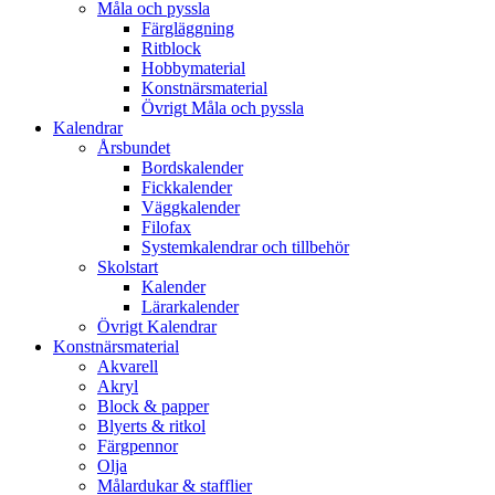
Måla och pyssla
Färgläggning
Ritblock
Hobbymaterial
Konstnärsmaterial
Övrigt Måla och pyssla
Kalendrar
Årsbundet
Bordskalender
Fickkalender
Väggkalender
Filofax
Systemkalendrar och tillbehör
Skolstart
Kalender
Lärarkalender
Övrigt Kalendrar
Konstnärsmaterial
Akvarell
Akryl
Block & papper
Blyerts & ritkol
Färgpennor
Olja
Målardukar & stafflier