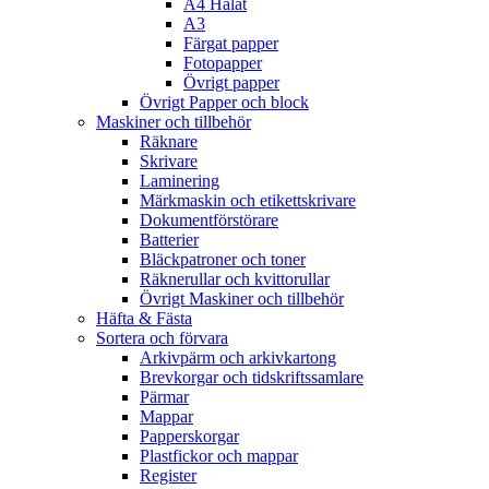
A4 Hålat
A3
Färgat papper
Fotopapper
Övrigt papper
Övrigt Papper och block
Maskiner och tillbehör
Räknare
Skrivare
Laminering
Märkmaskin och etikettskrivare
Dokumentförstörare
Batterier
Bläckpatroner och toner
Räknerullar och kvittorullar
Övrigt Maskiner och tillbehör
Häfta & Fästa
Sortera och förvara
Arkivpärm och arkivkartong
Brevkorgar och tidskriftssamlare
Pärmar
Mappar
Papperskorgar
Plastfickor och mappar
Register