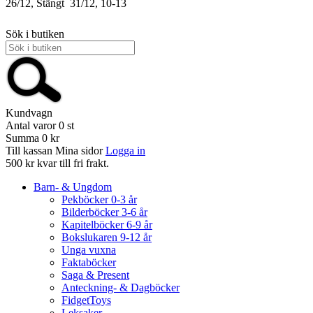
26/12, Stängt
31/12, 10-13
Sök i butiken
Kundvagn
Antal varor
0
st
Summa
0 kr
Till kassan
Mina sidor
Logga in
500 kr kvar till fri frakt.
Barn- & Ungdom
Pekböcker 0-3 år
Bilderböcker 3-6 år
Kapitelböcker 6-9 år
Bokslukaren 9-12 år
Unga vuxna
Faktaböcker
Saga & Present
Anteckning- & Dagböcker
FidgetToys
Leksaker