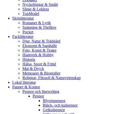
Nyckelringar & Smått
Slime & Leklera
TopModel
Skönlitteratur
Romaner & Lyrik
Spänning & Thrillers
Pocket
Facklitteratur
Djur, Natur & Trädgård
Ekonomi & Samhälle
Foto, Konst & Teater
Hantverk & Hobby
Historia
Hälsa, Sport & Fritid
Mat & Dryck
Memoarer & Biografier
Religion, Filosofi & Naturvetenskap
Lokal litteratur
Papper & Kontor
Pennor och finewriting
Pennor
Blyertspennor
Bläck- och kulpennor
Gelkulpennor