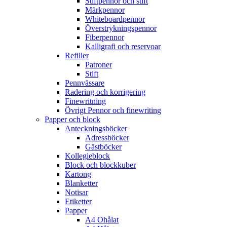
Stiftpennor och stift
Märkpennor
Whiteboardpennor
Överstrykningspennor
Fiberpennor
Kalligrafi och reservoar
Refiller
Patroner
Stift
Pennvässare
Radering och korrigering
Finewritning
Övrigt Pennor och finewriting
Papper och block
Anteckningsböcker
Adressböcker
Gästböcker
Kollegieblock
Block och blockkuber
Kartong
Blanketter
Notisar
Etiketter
Papper
A4 Ohålat