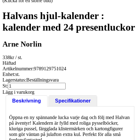
(Klicka för en större bild)
Halvans hjul-kalender :
kalender med 24 presentluckor
Arne Norlin
338
kr
/ st.
Häftad
Artikelnummer:
9789129751024
Enhet:
st.
Lagerstatus:
Beställningsvara
St:
Lägg i varukorg
Beskrivning
Specifikationer
Öppna en ny spännande lucka varje dag och följ med Halvan
på äventyr! Kalendern är fylld med roliga pysselböcker,
kluriga pussel, färgglada klistermärken och kartongfigurer
som gör väntan på julafton extra kul. Perfekt för alla små
fordonsfantaster!