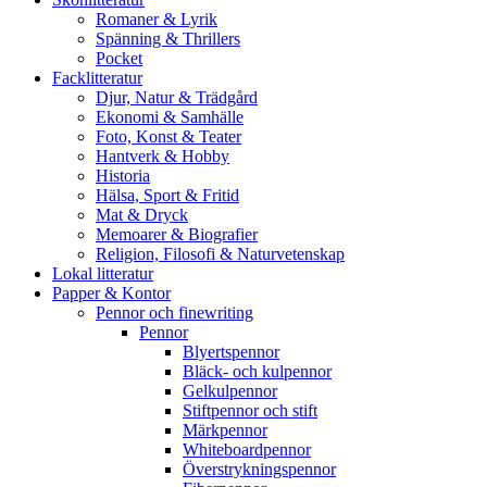
Romaner & Lyrik
Spänning & Thrillers
Pocket
Facklitteratur
Djur, Natur & Trädgård
Ekonomi & Samhälle
Foto, Konst & Teater
Hantverk & Hobby
Historia
Hälsa, Sport & Fritid
Mat & Dryck
Memoarer & Biografier
Religion, Filosofi & Naturvetenskap
Lokal litteratur
Papper & Kontor
Pennor och finewriting
Pennor
Blyertspennor
Bläck- och kulpennor
Gelkulpennor
Stiftpennor och stift
Märkpennor
Whiteboardpennor
Överstrykningspennor