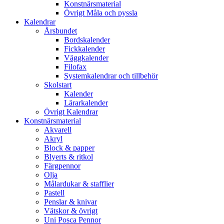
Konstnärsmaterial
Övrigt Måla och pyssla
Kalendrar
Årsbundet
Bordskalender
Fickkalender
Väggkalender
Filofax
Systemkalendrar och tillbehör
Skolstart
Kalender
Lärarkalender
Övrigt Kalendrar
Konstnärsmaterial
Akvarell
Akryl
Block & papper
Blyerts & ritkol
Färgpennor
Olja
Målardukar & stafflier
Pastell
Penslar & knivar
Vätskor & övrigt
Uni Posca Pennor