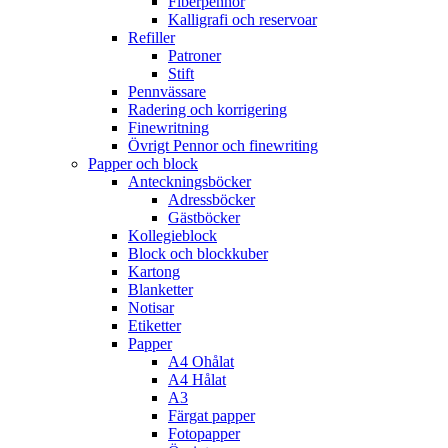
Fiberpennor
Kalligrafi och reservoar
Refiller
Patroner
Stift
Pennvässare
Radering och korrigering
Finewritning
Övrigt Pennor och finewriting
Papper och block
Anteckningsböcker
Adressböcker
Gästböcker
Kollegieblock
Block och blockkuber
Kartong
Blanketter
Notisar
Etiketter
Papper
A4 Ohålat
A4 Hålat
A3
Färgat papper
Fotopapper