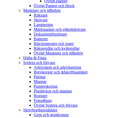
Övrigt papper
Övrigt Papper och block
Maskiner och tillbehör
Räknare
Skrivare
Laminering
Märkmaskin och etikettskrivare
Dokumentförstörare
Batterier
Bläckpatroner och toner
Räknerullar och kvittorullar
Övrigt Maskiner och tillbehör
Häfta & Fästa
Sortera och förvara
Arkivpärm och arkivkartong
Brevkorgar och tidskriftssamlare
Pärmar
Mappar
Papperskorgar
Plastfickor och mappar
Register
Fotoalbum
Övrigt Sortera och förvara
Skrivbordsprodukter
Gem och gemkoppar