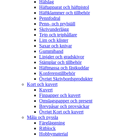
Hålslag
Häftapparat och häftpistol
Häftklammer och tillbehör
Pennfodral
Penn- och prylställ
Skrivunderlägg
Tejp och tejphållare
Lim och klister
Saxar och knivar
Gummiband
Linjaler och gradskivor
Stämplar och tillbehör
Häftmassa och fästkuddar
Konferenstillbehör
Övrigt Skrivbordsprodukter
Kort och kuvert
Kuvert
Finpapper och kuvert
Omslagspapper och present
Brevpåsar och provsäckar
Övrigt Kort och kuvert
Måla och pyssla
Färgläggning
Ritblock
Hobbymaterial