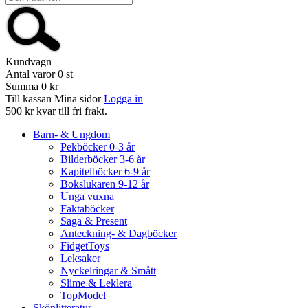
Kundvagn
Antal varor
0
st
Summa
0 kr
Till kassan
Mina sidor
Logga in
500 kr kvar till fri frakt.
Barn- & Ungdom
Pekböcker 0-3 år
Bilderböcker 3-6 år
Kapitelböcker 6-9 år
Bokslukaren 9-12 år
Unga vuxna
Faktaböcker
Saga & Present
Anteckning- & Dagböcker
FidgetToys
Leksaker
Nyckelringar & Smått
Slime & Leklera
TopModel
Skönlitteratur