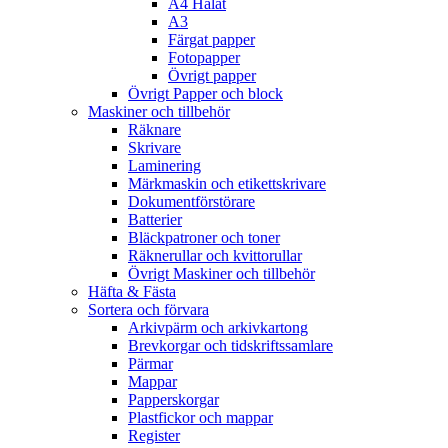
A4 Hålat
A3
Färgat papper
Fotopapper
Övrigt papper
Övrigt Papper och block
Maskiner och tillbehör
Räknare
Skrivare
Laminering
Märkmaskin och etikettskrivare
Dokumentförstörare
Batterier
Bläckpatroner och toner
Räknerullar och kvittorullar
Övrigt Maskiner och tillbehör
Häfta & Fästa
Sortera och förvara
Arkivpärm och arkivkartong
Brevkorgar och tidskriftssamlare
Pärmar
Mappar
Papperskorgar
Plastfickor och mappar
Register