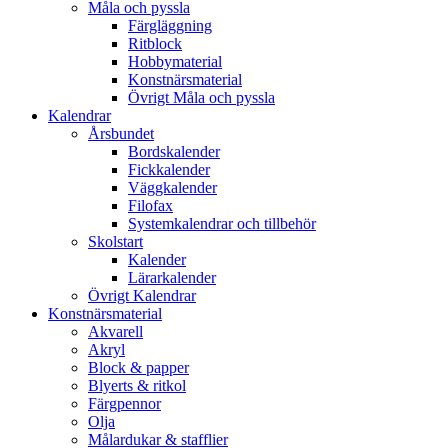
Måla och pyssla
Färgläggning
Ritblock
Hobbymaterial
Konstnärsmaterial
Övrigt Måla och pyssla
Kalendrar
Årsbundet
Bordskalender
Fickkalender
Väggkalender
Filofax
Systemkalendrar och tillbehör
Skolstart
Kalender
Lärarkalender
Övrigt Kalendrar
Konstnärsmaterial
Akvarell
Akryl
Block & papper
Blyerts & ritkol
Färgpennor
Olja
Målardukar & stafflier