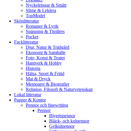
Nyckelringar & Smått
Slime & Leklera
TopModel
Skönlitteratur
Romaner & Lyrik
Spänning & Thrillers
Pocket
Facklitteratur
Djur, Natur & Trädgård
Ekonomi & Samhälle
Foto, Konst & Teater
Hantverk & Hobby
Historia
Hälsa, Sport & Fritid
Mat & Dryck
Memoarer & Biografier
Religion, Filosofi & Naturvetenskap
Lokal litteratur
Papper & Kontor
Pennor och finewriting
Pennor
Blyertspennor
Bläck- och kulpennor
Gelkulpennor