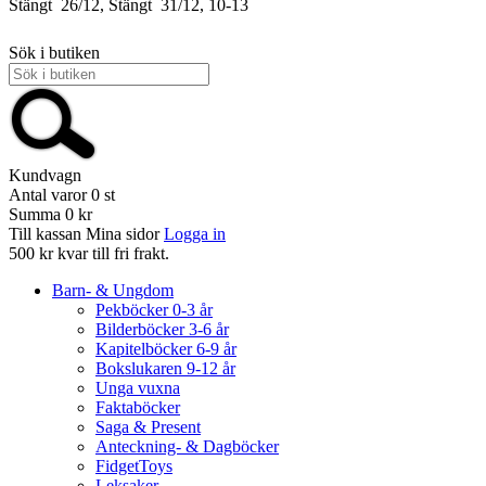
Stängt
26/12, Stängt
31/12, 10-13
Sök i butiken
Kundvagn
Antal varor
0
st
Summa
0 kr
Till kassan
Mina sidor
Logga in
500 kr kvar till fri frakt.
Barn- & Ungdom
Pekböcker 0-3 år
Bilderböcker 3-6 år
Kapitelböcker 6-9 år
Bokslukaren 9-12 år
Unga vuxna
Faktaböcker
Saga & Present
Anteckning- & Dagböcker
FidgetToys
Leksaker