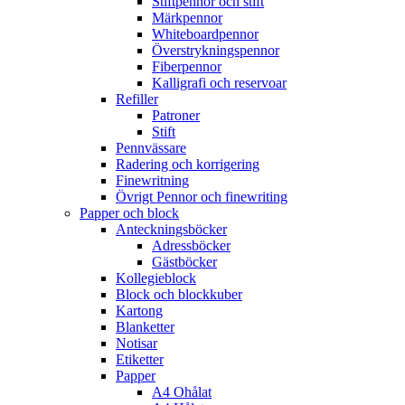
Stiftpennor och stift
Märkpennor
Whiteboardpennor
Överstrykningspennor
Fiberpennor
Kalligrafi och reservoar
Refiller
Patroner
Stift
Pennvässare
Radering och korrigering
Finewritning
Övrigt Pennor och finewriting
Papper och block
Anteckningsböcker
Adressböcker
Gästböcker
Kollegieblock
Block och blockkuber
Kartong
Blanketter
Notisar
Etiketter
Papper
A4 Ohålat