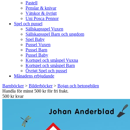
Pastell
Penslar & knivar
Vätskor & övrigt
Uni Posca Pennor
Spel och pussel
Sällskapsspel Vuxen
Sällskapsspel Barn och ungdom
Spel Baby
Pussel Vuxen
Pussel Barn
Pussel Baby
Kortspel och småspel Vuxna
Kortspel och småspel Barn
Övrigt Spel och pussel
Månadens erbjudande
Barnböcker
>
Bilderböcker
>
Bojan och betongbilen
Handla för minst 500 kr för fri frakt.
500 kr kvar