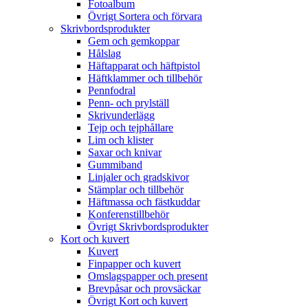
Fotoalbum
Övrigt Sortera och förvara
Skrivbordsprodukter
Gem och gemkoppar
Hålslag
Häftapparat och häftpistol
Häftklammer och tillbehör
Pennfodral
Penn- och prylställ
Skrivunderlägg
Tejp och tejphållare
Lim och klister
Saxar och knivar
Gummiband
Linjaler och gradskivor
Stämplar och tillbehör
Häftmassa och fästkuddar
Konferenstillbehör
Övrigt Skrivbordsprodukter
Kort och kuvert
Kuvert
Finpapper och kuvert
Omslagspapper och present
Brevpåsar och provsäckar
Övrigt Kort och kuvert