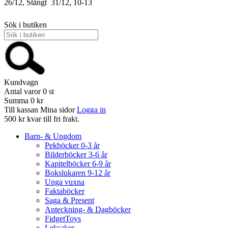
26/12, Stängt
31/12, 10-13
Sök i butiken
Kundvagn
Antal varor
0
st
Summa
0 kr
Till kassan
Mina sidor
Logga in
500 kr kvar till fri frakt.
Barn- & Ungdom
Pekböcker 0-3 år
Bilderböcker 3-6 år
Kapitelböcker 6-9 år
Bokslukaren 9-12 år
Unga vuxna
Faktaböcker
Saga & Present
Anteckning- & Dagböcker
FidgetToys
Leksaker