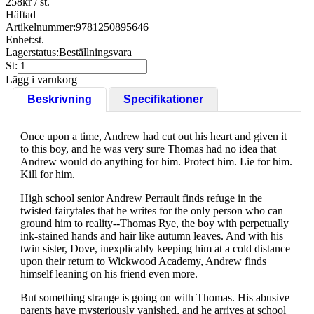
258
kr
/ st.
Häftad
Artikelnummer:
9781250895646
Enhet:
st.
Lagerstatus:
Beställningsvara
St:
Lägg i varukorg
Beskrivning
Specifikationer
Once upon a time, Andrew had cut out his heart and given it
to this boy, and he was very sure Thomas had no idea that
Andrew would do anything for him. Protect him. Lie for him.
Kill for him.
High school senior Andrew Perrault finds refuge in the
twisted fairytales that he writes for the only person who can
ground him to reality--Thomas Rye, the boy with perpetually
ink-stained hands and hair like autumn leaves. And with his
twin sister, Dove, inexplicably keeping him at a cold distance
upon their return to Wickwood Academy, Andrew finds
himself leaning on his friend even more.
But something strange is going on with Thomas. His abusive
parents have mysteriously vanished, and he arrives at school