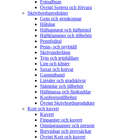
Fotoalbum
Övrigt Sortera och förvara
Skrivbordsprodukter
Gem och gemkoppar
Hålslag
Häftapparat och häftpistol
Häftklammer och tillbehör
Pennfodral
Penn- och prylställ
Skrivunderlägg
Tejp och tejphållare
Lim och klister
Saxar och knivar
Gummiband
Linjaler och gradskivor
Stämplar och tillbehör
Häftmassa och fästkuddar
Konferenstillbehör
Övrigt Skrivbordsprodukter
Kort och kuvert
Kuvert
Finpapper och kuvert
Omslagspapper och present
Brevpåsar och provsäckar
Övrigt Kort och kuvert