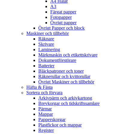
A4 Hålat
A3
Färgat papper
Fotopapper
Övrigt papper
Övrigt Papper och block
Maskiner och tillbehör
Räknare
Skrivare
Laminering
Märkmaskin och etikettskrivare
Dokumentförstörare
Batterier
Bläckpatroner och toner
Räknerullar och kvittorullar
Övrigt Maskiner och tillbehör
Häfta & Fästa
Sortera och förvara
Arkivpärm och arkivkartong
Brevkorgar och tidskriftssamlare
Pärmar
Mappar
Papperskorgar
Plastfickor och mappar
Register