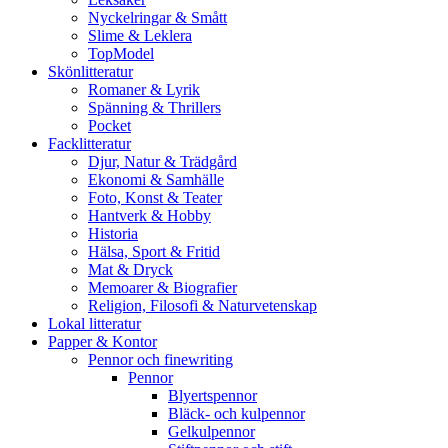
Nyckelringar & Smått
Slime & Leklera
TopModel
Skönlitteratur
Romaner & Lyrik
Spänning & Thrillers
Pocket
Facklitteratur
Djur, Natur & Trädgård
Ekonomi & Samhälle
Foto, Konst & Teater
Hantverk & Hobby
Historia
Hälsa, Sport & Fritid
Mat & Dryck
Memoarer & Biografier
Religion, Filosofi & Naturvetenskap
Lokal litteratur
Papper & Kontor
Pennor och finewriting
Pennor
Blyertspennor
Bläck- och kulpennor
Gelkulpennor