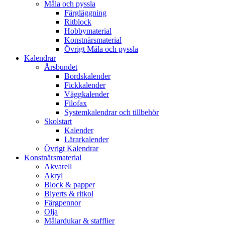
Måla och pyssla
Färgläggning
Ritblock
Hobbymaterial
Konstnärsmaterial
Övrigt Måla och pyssla
Kalendrar
Årsbundet
Bordskalender
Fickkalender
Väggkalender
Filofax
Systemkalendrar och tillbehör
Skolstart
Kalender
Lärarkalender
Övrigt Kalendrar
Konstnärsmaterial
Akvarell
Akryl
Block & papper
Blyerts & ritkol
Färgpennor
Olja
Målardukar & stafflier