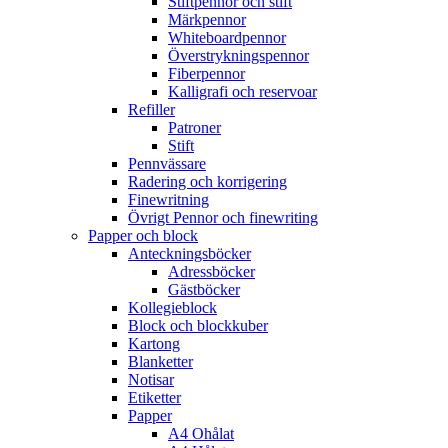
Stiftpennor och stift
Märkpennor
Whiteboardpennor
Överstrykningspennor
Fiberpennor
Kalligrafi och reservoar
Refiller
Patroner
Stift
Pennvässare
Radering och korrigering
Finewritning
Övrigt Pennor och finewriting
Papper och block
Anteckningsböcker
Adressböcker
Gästböcker
Kollegieblock
Block och blockkuber
Kartong
Blanketter
Notisar
Etiketter
Papper
A4 Ohålat