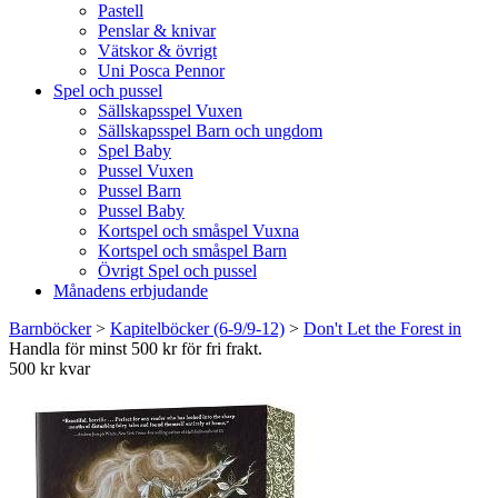
Pastell
Penslar & knivar
Vätskor & övrigt
Uni Posca Pennor
Spel och pussel
Sällskapsspel Vuxen
Sällskapsspel Barn och ungdom
Spel Baby
Pussel Vuxen
Pussel Barn
Pussel Baby
Kortspel och småspel Vuxna
Kortspel och småspel Barn
Övrigt Spel och pussel
Månadens erbjudande
Barnböcker
>
Kapitelböcker (6-9/9-12)
>
Don't Let the Forest in
Handla för minst 500 kr för fri frakt.
500 kr kvar