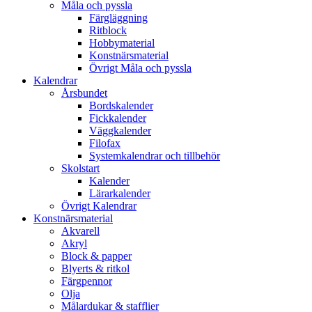
Måla och pyssla
Färgläggning
Ritblock
Hobbymaterial
Konstnärsmaterial
Övrigt Måla och pyssla
Kalendrar
Årsbundet
Bordskalender
Fickkalender
Väggkalender
Filofax
Systemkalendrar och tillbehör
Skolstart
Kalender
Lärarkalender
Övrigt Kalendrar
Konstnärsmaterial
Akvarell
Akryl
Block & papper
Blyerts & ritkol
Färgpennor
Olja
Målardukar & stafflier