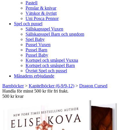
Pastell
Penslar & knivar
Vätskor & övrigt
Uni Posca Pennor
Spel och pussel
Sällskapsspel Vuxen
Sällskapsspel Barn och ungdom
Spel Baby
Pussel Vuxen
Pussel Barn
Pussel Baby
Kortspel och småspel Vuxna
Kortspel och småspel Barn
Övrigt Spel och pussel
Månadens erbjudande
Barnböcker
>
Kapitelböcker (6-9/9-12)
>
Dragon Cursed
Handla för minst 500 kr för fri frakt.
500 kr kvar