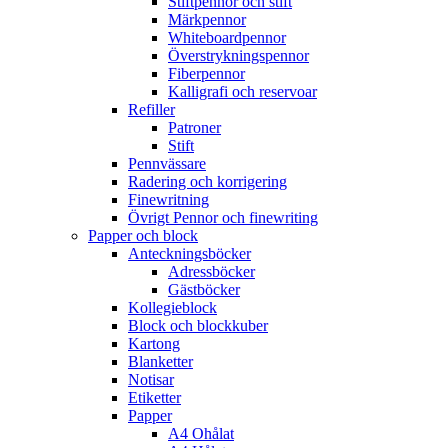
Stiftpennor och stift
Märkpennor
Whiteboardpennor
Överstrykningspennor
Fiberpennor
Kalligrafi och reservoar
Refiller
Patroner
Stift
Pennvässare
Radering och korrigering
Finewritning
Övrigt Pennor och finewriting
Papper och block
Anteckningsböcker
Adressböcker
Gästböcker
Kollegieblock
Block och blockkuber
Kartong
Blanketter
Notisar
Etiketter
Papper
A4 Ohålat