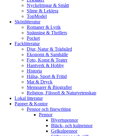
Nyckelringar & Smått
Slime & Leklera
TopModel
Skönlitteratur
Romaner & Lyrik
Spänning & Thrillers
Pocket
Facklitteratur
Djur, Natur & Trädgård
Ekonomi & Samhälle
Foto, Konst & Teater
Hantverk & Hobby
Historia
Hälsa, Sport & Fritid
Mat & Dryck
Memoarer & Biografier
Religion, Filosofi & Naturvetenskap
Lokal litteratur
Papper & Kontor
Pennor och finewriting
Pennor
Blyertspennor
Bläck- och kulpennor
Gelkulpennor