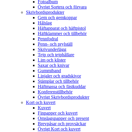
Fotoalbum
Övrigt Sortera och förvara
Skrivbordsprodukter
Gem och gemkoppar
Hålslag
Häftapparat och häftpistol
Häftklammer och tillbehör
Pennfodral
Penn- och prylställ
Skrivunderlägg
Tejp och tejphållare
Lim och klister
Saxar och knivar
Gummiband
Linjaler och gradskivor
Stämplar och tillbehör
Häftmassa och fästkuddar
Konferenstillbehör
Övrigt Skrivbordsprodukter
Kort och kuvert
Kuvert
Finpapper och kuvert
Omslagspapper och present
Brevpåsar och provsäckar
Övrigt Kort och kuvert