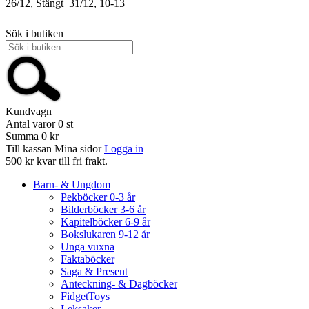
26/12, Stängt
31/12, 10-13
Sök i butiken
Kundvagn
Antal varor
0
st
Summa
0 kr
Till kassan
Mina sidor
Logga in
500 kr kvar till fri frakt.
Barn- & Ungdom
Pekböcker 0-3 år
Bilderböcker 3-6 år
Kapitelböcker 6-9 år
Bokslukaren 9-12 år
Unga vuxna
Faktaböcker
Saga & Present
Anteckning- & Dagböcker
FidgetToys
Leksaker