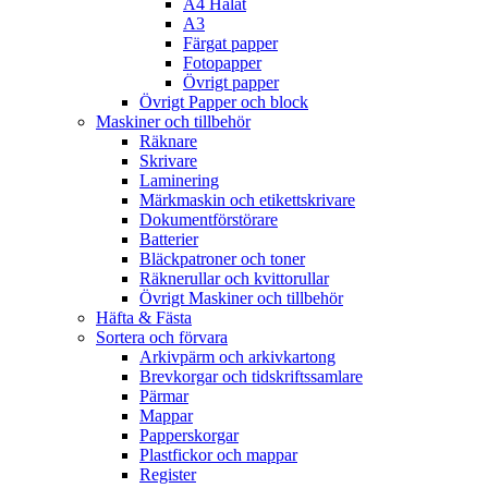
A4 Hålat
A3
Färgat papper
Fotopapper
Övrigt papper
Övrigt Papper och block
Maskiner och tillbehör
Räknare
Skrivare
Laminering
Märkmaskin och etikettskrivare
Dokumentförstörare
Batterier
Bläckpatroner och toner
Räknerullar och kvittorullar
Övrigt Maskiner och tillbehör
Häfta & Fästa
Sortera och förvara
Arkivpärm och arkivkartong
Brevkorgar och tidskriftssamlare
Pärmar
Mappar
Papperskorgar
Plastfickor och mappar
Register