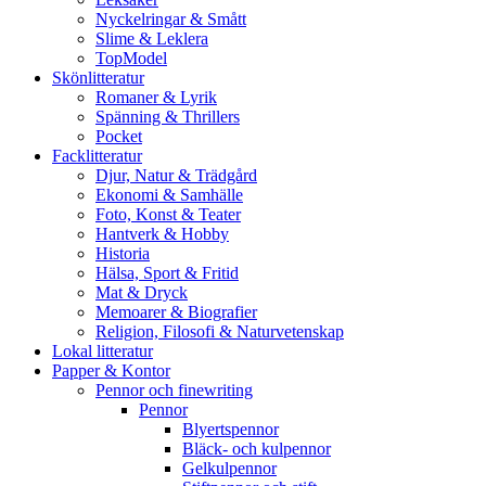
Nyckelringar & Smått
Slime & Leklera
TopModel
Skönlitteratur
Romaner & Lyrik
Spänning & Thrillers
Pocket
Facklitteratur
Djur, Natur & Trädgård
Ekonomi & Samhälle
Foto, Konst & Teater
Hantverk & Hobby
Historia
Hälsa, Sport & Fritid
Mat & Dryck
Memoarer & Biografier
Religion, Filosofi & Naturvetenskap
Lokal litteratur
Papper & Kontor
Pennor och finewriting
Pennor
Blyertspennor
Bläck- och kulpennor
Gelkulpennor