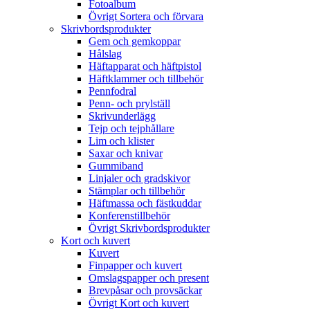
Fotoalbum
Övrigt Sortera och förvara
Skrivbordsprodukter
Gem och gemkoppar
Hålslag
Häftapparat och häftpistol
Häftklammer och tillbehör
Pennfodral
Penn- och prylställ
Skrivunderlägg
Tejp och tejphållare
Lim och klister
Saxar och knivar
Gummiband
Linjaler och gradskivor
Stämplar och tillbehör
Häftmassa och fästkuddar
Konferenstillbehör
Övrigt Skrivbordsprodukter
Kort och kuvert
Kuvert
Finpapper och kuvert
Omslagspapper och present
Brevpåsar och provsäckar
Övrigt Kort och kuvert