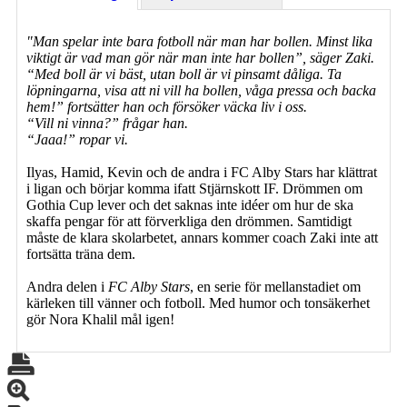
"Man spelar inte bara fotboll när man har bollen. Minst lika
viktigt är vad man gör när man inte har bollen”, säger Zaki.
“Med boll är vi bäst, utan boll är vi pinsamt dåliga. Ta
löpningarna, visa att ni vill ha bollen, våga pressa och backa
hem!” fortsätter han och försöker väcka liv i oss.
“Vill ni vinna?” frågar han.
“Jaaa!” ropar vi.
Ilyas, Hamid, Kevin och de andra i FC Alby Stars har klättrat
i ligan och börjar komma ifatt Stjärnskott IF. Drömmen om
Gothia Cup lever och det saknas inte idéer om hur de ska
skaffa pengar för att förverkliga den drömmen. Samtidigt
måste de klara skolarbetet, annars kommer coach Zaki inte att
fortsätta träna dem.
Andra delen i
FC Alby Stars
, en serie för mellanstadiet om
kärleken till vänner och fotboll. Med humor och tonsäkerhet
gör Nora Khalil mål igen!