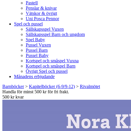
Pastell
Penslar & knivar
Vätskor & övrigt
Uni Posca Pennor
Spel och pussel
Sällskapsspel Vuxen
Sällskapsspel Barn och ungdom
Spel Baby
Pussel Vuxen
Pussel Barn
Pussel Baby
Kortspel och småspel Vuxna
Kortspel och småspel Barn
Övrigt Spel och pussel
Månadens erbjudande
Barnböcker
>
Kapitelböcker (6-9/9-12)
>
Rivalmötet
Handla för minst 500 kr för fri frakt.
500 kr kvar