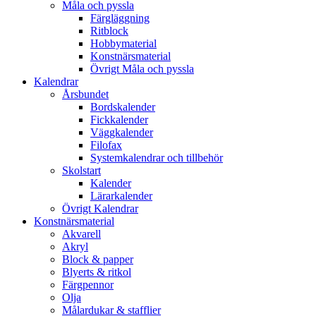
Måla och pyssla
Färgläggning
Ritblock
Hobbymaterial
Konstnärsmaterial
Övrigt Måla och pyssla
Kalendrar
Årsbundet
Bordskalender
Fickkalender
Väggkalender
Filofax
Systemkalendrar och tillbehör
Skolstart
Kalender
Lärarkalender
Övrigt Kalendrar
Konstnärsmaterial
Akvarell
Akryl
Block & papper
Blyerts & ritkol
Färgpennor
Olja
Målardukar & stafflier