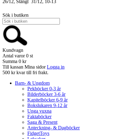
26/12, Stängt
31/12, 10-13
Sök i butiken
Kundvagn
Antal varor
0
st
Summa
0 kr
Till kassan
Mina sidor
Logga in
500 kr kvar till fri frakt.
Barn- & Ungdom
Pekböcker 0-3 år
Bilderböcker 3-6 år
Kapitelböcker 6-9 år
Bokslukaren 9-12 år
Unga vuxna
Faktaböcker
Saga & Present
Anteckning- & Dagböcker
FidgetToys
Leksaker