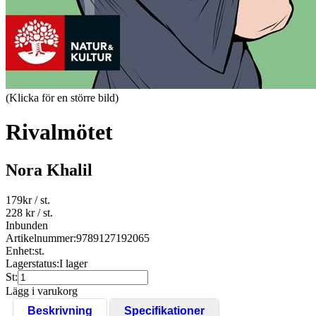
(Klicka för en större bild)
Rivalmötet
Nora Khalil
179
kr
/ st.
228 kr
/ st.
Inbunden
Artikelnummer:
9789127192065
Enhet:
st.
Lagerstatus:
I lager
St:
Lägg i varukorg
Beskrivning
Specifikationer