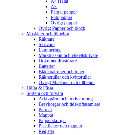
A4 Hålat
A3
Färgat papper
Fotopapper
Övrigt papper
Övrigt Papper och block
Maskiner och tillbehör
Räknare
Skrivare
Laminering
Märkmaskin och etikettskrivare
Dokumentförstörare
Batterier
Bläckpatroner och toner
Räknerullar och kvittorullar
Övrigt Maskiner och tillbehör
Häfta & Fästa
Sortera och förvara
Arkivpärm och arkivkartong
Brevkorgar och tidskriftssamlare
Pärmar
Mappar
Papperskorgar
Plastfickor och mappar
Register