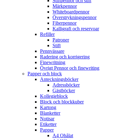
Stiftpennor och stift
Märkpennor
Whiteboardpennor
Överstrykningspennor
Fiberpennor
Kalligrafi och reservoar
Refiller
Patroner
Stift
Pennvässare
Radering och korrigering
Finewritning
Övrigt Pennor och finewriting
Papper och block
Anteckningsböcker
Adressböcker
Gästböcker
Kollegieblock
Block och blockkuber
Kartong
Blanketter
Notisar
Etiketter
Papper
A4 Ohålat