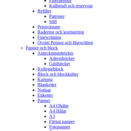
Fiberpennor
Kalligrafi och reservoar
Refiller
Patroner
Stift
Pennvässare
Radering och korrigering
Finewritning
Övrigt Pennor och finewriting
Papper och block
Anteckningsböcker
Adressböcker
Gästböcker
Kollegieblock
Block och blockkuber
Kartong
Blanketter
Notisar
Etiketter
Papper
A4 Ohålat
A4 Hålat
A3
Färgat papper
Fotopapper