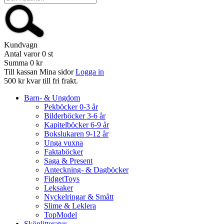
Kundvagn
Antal varor
0
st
Summa
0 kr
Till kassan
Mina sidor
Logga in
500 kr kvar till fri frakt.
Barn- & Ungdom
Pekböcker 0-3 år
Bilderböcker 3-6 år
Kapitelböcker 6-9 år
Bokslukaren 9-12 år
Unga vuxna
Faktaböcker
Saga & Present
Anteckning- & Dagböcker
FidgetToys
Leksaker
Nyckelringar & Smått
Slime & Leklera
TopModel
Skönlitteratur