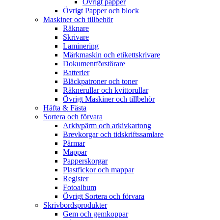
Övrigt papper
Övrigt Papper och block
Maskiner och tillbehör
Räknare
Skrivare
Laminering
Märkmaskin och etikettskrivare
Dokumentförstörare
Batterier
Bläckpatroner och toner
Räknerullar och kvittorullar
Övrigt Maskiner och tillbehör
Häfta & Fästa
Sortera och förvara
Arkivpärm och arkivkartong
Brevkorgar och tidskriftssamlare
Pärmar
Mappar
Papperskorgar
Plastfickor och mappar
Register
Fotoalbum
Övrigt Sortera och förvara
Skrivbordsprodukter
Gem och gemkoppar