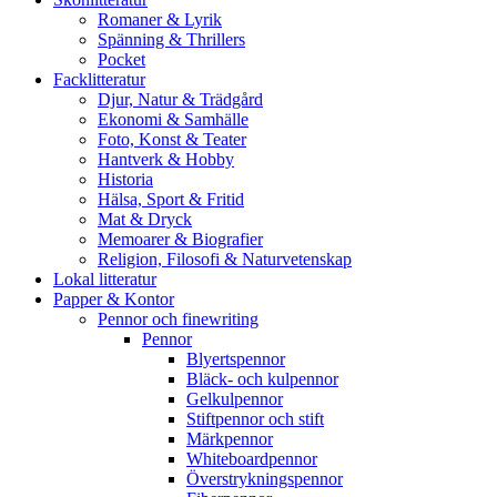
Romaner & Lyrik
Spänning & Thrillers
Pocket
Facklitteratur
Djur, Natur & Trädgård
Ekonomi & Samhälle
Foto, Konst & Teater
Hantverk & Hobby
Historia
Hälsa, Sport & Fritid
Mat & Dryck
Memoarer & Biografier
Religion, Filosofi & Naturvetenskap
Lokal litteratur
Papper & Kontor
Pennor och finewriting
Pennor
Blyertspennor
Bläck- och kulpennor
Gelkulpennor
Stiftpennor och stift
Märkpennor
Whiteboardpennor
Överstrykningspennor