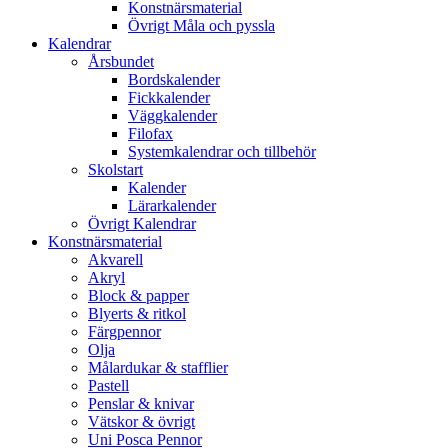
Konstnärsmaterial
Övrigt Måla och pyssla
Kalendrar
Årsbundet
Bordskalender
Fickkalender
Väggkalender
Filofax
Systemkalendrar och tillbehör
Skolstart
Kalender
Lärarkalender
Övrigt Kalendrar
Konstnärsmaterial
Akvarell
Akryl
Block & papper
Blyerts & ritkol
Färgpennor
Olja
Målardukar & stafflier
Pastell
Penslar & knivar
Vätskor & övrigt
Uni Posca Pennor