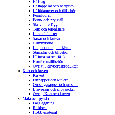
Hålslag
Häftapparat och häftpistol
Häftklammer och tillbehör
Pennfodral
Penn- och prylställ
Skrivunderlägg
Tejp och tejphållare
Lim och klister
Saxar och knivar
Gummiband
Linjaler och gradskivor
Stämplar och tillbehör
Häftmassa och fästkuddar
Konferenstillbehör
Övrigt Skrivbordsprodukter
Kort och kuvert
Kuvert
Finpapper och kuvert
Omslagspapper och present
Brevpåsar och provsäckar
Övrigt Kort och kuvert
Måla och pyssla
Färgläggning
Ritblock
Hobbymaterial