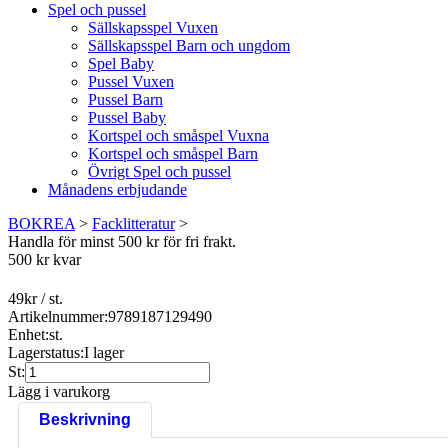
Spel och pussel
Sällskapsspel Vuxen
Sällskapsspel Barn och ungdom
Spel Baby
Pussel Vuxen
Pussel Barn
Pussel Baby
Kortspel och småspel Vuxna
Kortspel och småspel Barn
Övrigt Spel och pussel
Månadens erbjudande
BOKREA
>
Facklitteratur
>
Handla för minst 500 kr för fri frakt.
500 kr kvar
49
kr
/ st.
Artikelnummer:
9789187129490
Enhet:
st.
Lagerstatus:
I lager
St:
Lägg i varukorg
Beskrivning