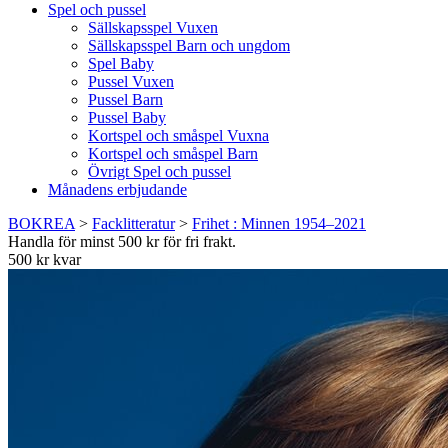
Spel och pussel
Sällskapsspel Vuxen
Sällskapsspel Barn och ungdom
Spel Baby
Pussel Vuxen
Pussel Barn
Pussel Baby
Kortspel och småspel Vuxna
Kortspel och småspel Barn
Övrigt Spel och pussel
Månadens erbjudande
BOKREA
>
Facklitteratur
>
Frihet : Minnen 1954–2021
Handla för minst 500 kr för fri frakt.
500 kr kvar