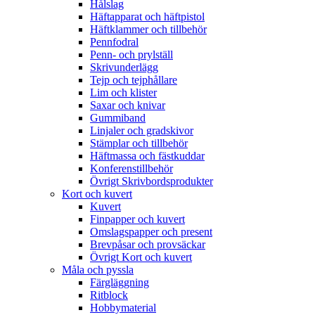
Hålslag
Häftapparat och häftpistol
Häftklammer och tillbehör
Pennfodral
Penn- och prylställ
Skrivunderlägg
Tejp och tejphållare
Lim och klister
Saxar och knivar
Gummiband
Linjaler och gradskivor
Stämplar och tillbehör
Häftmassa och fästkuddar
Konferenstillbehör
Övrigt Skrivbordsprodukter
Kort och kuvert
Kuvert
Finpapper och kuvert
Omslagspapper och present
Brevpåsar och provsäckar
Övrigt Kort och kuvert
Måla och pyssla
Färgläggning
Ritblock
Hobbymaterial