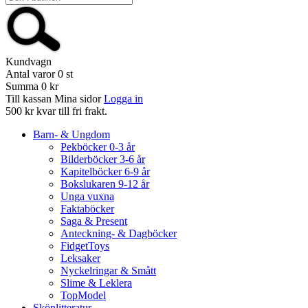
Kundvagn
Antal varor
0
st
Summa
0 kr
Till kassan
Mina sidor
Logga in
500 kr kvar till fri frakt.
Barn- & Ungdom
Pekböcker 0-3 år
Bilderböcker 3-6 år
Kapitelböcker 6-9 år
Bokslukaren 9-12 år
Unga vuxna
Faktaböcker
Saga & Present
Anteckning- & Dagböcker
FidgetToys
Leksaker
Nyckelringar & Smått
Slime & Leklera
TopModel
Skönlitteratur