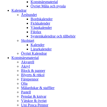
Konstnärsmaterial
Övrigt Måla och pyssla
Kalendrar
Årsbundet
Bordskalender
Fickkalender
Väggkalender
Filofax
Systemkalendrar och tillbehör
Skolstart
Kalender
Lärarkalender
Övrigt Kalendrar
Konstnärsmaterial
Akvarell
Akryl
Block & papper
Blyerts & ritkol
Färgpennor
Olja
Målardukar & stafflier
Pastell
Penslar & knivar
Vätskor & övrigt
Uni Posca Pennor