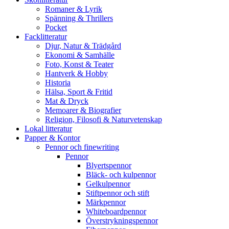
Romaner & Lyrik
Spänning & Thrillers
Pocket
Facklitteratur
Djur, Natur & Trädgård
Ekonomi & Samhälle
Foto, Konst & Teater
Hantverk & Hobby
Historia
Hälsa, Sport & Fritid
Mat & Dryck
Memoarer & Biografier
Religion, Filosofi & Naturvetenskap
Lokal litteratur
Papper & Kontor
Pennor och finewriting
Pennor
Blyertspennor
Bläck- och kulpennor
Gelkulpennor
Stiftpennor och stift
Märkpennor
Whiteboardpennor
Överstrykningspennor