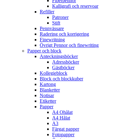
Fiberpennor
Kalligrafi och reservoar
Refiller
Patroner
Stift
Pennvässare
Radering och korrigering
Finewritning
Övrigt Pennor och finewriting
Papper och block
Anteckningsböcker
Adressböcker
Gästböcker
Kollegieblock
Block och blockkuber
Kartong
Blanketter
Notisar
Etiketter
Papper
A4 Ohålat
A4 Hålat
A3
Färgat papper
Fotopapper