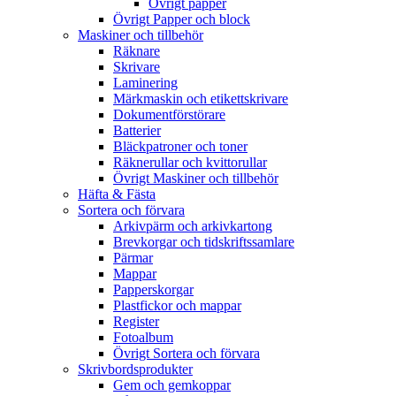
Övrigt papper
Övrigt Papper och block
Maskiner och tillbehör
Räknare
Skrivare
Laminering
Märkmaskin och etikettskrivare
Dokumentförstörare
Batterier
Bläckpatroner och toner
Räknerullar och kvittorullar
Övrigt Maskiner och tillbehör
Häfta & Fästa
Sortera och förvara
Arkivpärm och arkivkartong
Brevkorgar och tidskriftssamlare
Pärmar
Mappar
Papperskorgar
Plastfickor och mappar
Register
Fotoalbum
Övrigt Sortera och förvara
Skrivbordsprodukter
Gem och gemkoppar