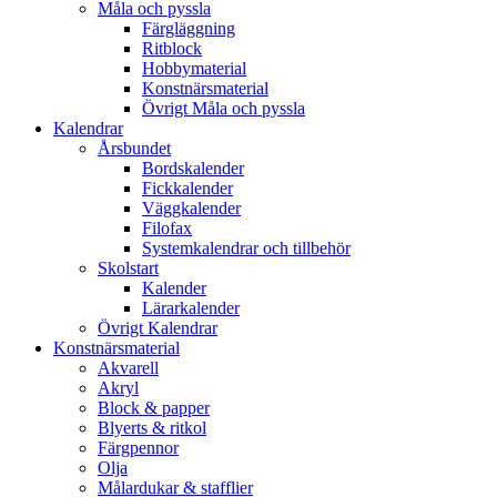
Måla och pyssla
Färgläggning
Ritblock
Hobbymaterial
Konstnärsmaterial
Övrigt Måla och pyssla
Kalendrar
Årsbundet
Bordskalender
Fickkalender
Väggkalender
Filofax
Systemkalendrar och tillbehör
Skolstart
Kalender
Lärarkalender
Övrigt Kalendrar
Konstnärsmaterial
Akvarell
Akryl
Block & papper
Blyerts & ritkol
Färgpennor
Olja
Målardukar & stafflier