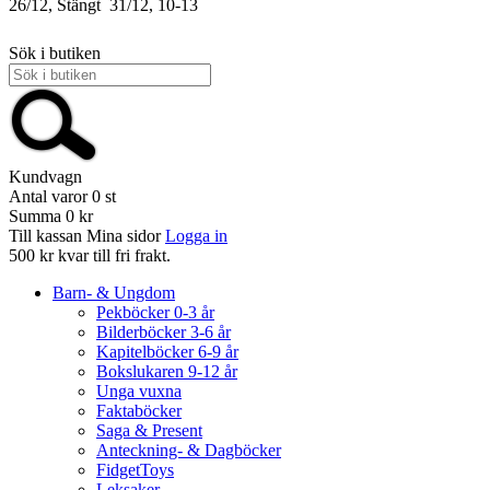
26/12, Stängt
31/12, 10-13
Sök i butiken
Kundvagn
Antal varor
0
st
Summa
0 kr
Till kassan
Mina sidor
Logga in
500 kr kvar till fri frakt.
Barn- & Ungdom
Pekböcker 0-3 år
Bilderböcker 3-6 år
Kapitelböcker 6-9 år
Bokslukaren 9-12 år
Unga vuxna
Faktaböcker
Saga & Present
Anteckning- & Dagböcker
FidgetToys
Leksaker