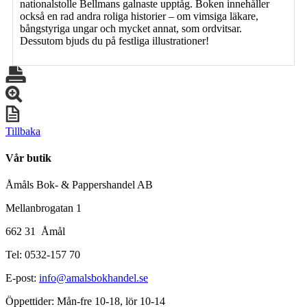
nationalstolle Bellmans galnaste upptåg. Boken innehåller
också en rad andra roliga historier – om vimsiga läkare,
bångstyriga ungar och mycket annat, som ordvitsar.
Dessutom bjuds du på festliga illustrationer!
Tillbaka
Vår butik
Åmåls Bok- & Pappershandel AB
Mellanbrogatan 1
662 31 Åmål
Tel: 0532-157 70
E-post:
info@amalsbokhandel.se
Öppettider: Mån-fre 10-18, lör 10-14