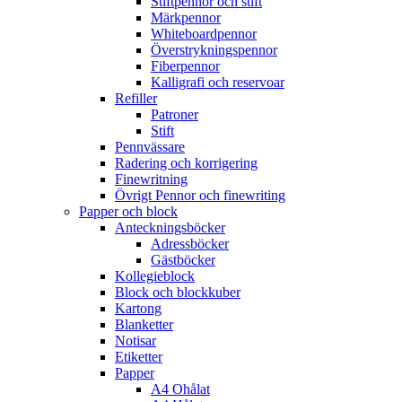
Stiftpennor och stift
Märkpennor
Whiteboardpennor
Överstrykningspennor
Fiberpennor
Kalligrafi och reservoar
Refiller
Patroner
Stift
Pennvässare
Radering och korrigering
Finewritning
Övrigt Pennor och finewriting
Papper och block
Anteckningsböcker
Adressböcker
Gästböcker
Kollegieblock
Block och blockkuber
Kartong
Blanketter
Notisar
Etiketter
Papper
A4 Ohålat