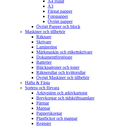
A4 Hålat
A3
Färgat papper
Fotopapper
Övrigt papper
Övrigt Papper och block
Maskiner och tillbehör
Räknare
Skrivare
Laminering
Märkmaskin och etikettskrivare
Dokumentförstörare
Batterier
Bläckpatroner och toner
Räknerullar och kvittorullar
Övrigt Maskiner och tillbehör
Häfta & Fästa
Sortera och förvara
Arkivpärm och arkivkartong
Brevkorgar och tidskriftssamlare
Pärmar
Mappar
Papperskorgar
Plastfickor och mappar
Register