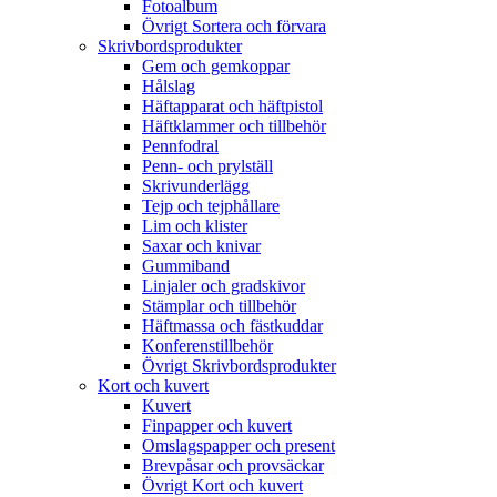
Fotoalbum
Övrigt Sortera och förvara
Skrivbordsprodukter
Gem och gemkoppar
Hålslag
Häftapparat och häftpistol
Häftklammer och tillbehör
Pennfodral
Penn- och prylställ
Skrivunderlägg
Tejp och tejphållare
Lim och klister
Saxar och knivar
Gummiband
Linjaler och gradskivor
Stämplar och tillbehör
Häftmassa och fästkuddar
Konferenstillbehör
Övrigt Skrivbordsprodukter
Kort och kuvert
Kuvert
Finpapper och kuvert
Omslagspapper och present
Brevpåsar och provsäckar
Övrigt Kort och kuvert