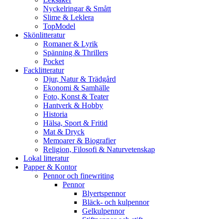
Nyckelringar & Smått
Slime & Leklera
TopModel
Skönlitteratur
Romaner & Lyrik
Spänning & Thrillers
Pocket
Facklitteratur
Djur, Natur & Trädgård
Ekonomi & Samhälle
Foto, Konst & Teater
Hantverk & Hobby
Historia
Hälsa, Sport & Fritid
Mat & Dryck
Memoarer & Biografier
Religion, Filosofi & Naturvetenskap
Lokal litteratur
Papper & Kontor
Pennor och finewriting
Pennor
Blyertspennor
Bläck- och kulpennor
Gelkulpennor