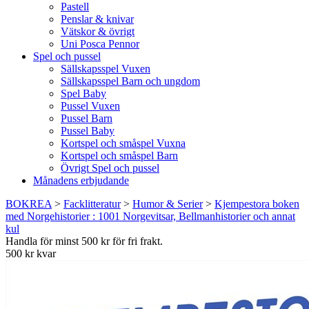
Pastell
Penslar & knivar
Vätskor & övrigt
Uni Posca Pennor
Spel och pussel
Sällskapsspel Vuxen
Sällskapsspel Barn och ungdom
Spel Baby
Pussel Vuxen
Pussel Barn
Pussel Baby
Kortspel och småspel Vuxna
Kortspel och småspel Barn
Övrigt Spel och pussel
Månadens erbjudande
BOKREA
>
Facklitteratur
>
Humor & Serier
>
Kjempestora boken
med Norgehistorier : 1001 Norgevitsar, Bellmanhistorier och annat
kul
Handla för minst 500 kr för fri frakt.
500 kr kvar