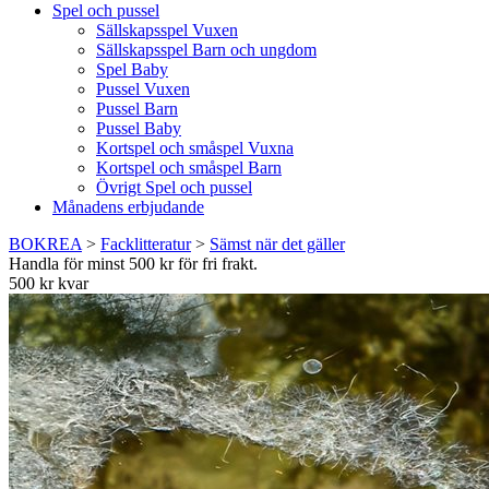
Spel och pussel
Sällskapsspel Vuxen
Sällskapsspel Barn och ungdom
Spel Baby
Pussel Vuxen
Pussel Barn
Pussel Baby
Kortspel och småspel Vuxna
Kortspel och småspel Barn
Övrigt Spel och pussel
Månadens erbjudande
BOKREA
>
Facklitteratur
>
Sämst när det gäller
Handla för minst 500 kr för fri frakt.
500 kr kvar