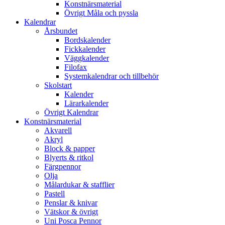
Konstnärsmaterial
Övrigt Måla och pyssla
Kalendrar
Årsbundet
Bordskalender
Fickkalender
Väggkalender
Filofax
Systemkalendrar och tillbehör
Skolstart
Kalender
Lärarkalender
Övrigt Kalendrar
Konstnärsmaterial
Akvarell
Akryl
Block & papper
Blyerts & ritkol
Färgpennor
Olja
Målardukar & stafflier
Pastell
Penslar & knivar
Vätskor & övrigt
Uni Posca Pennor