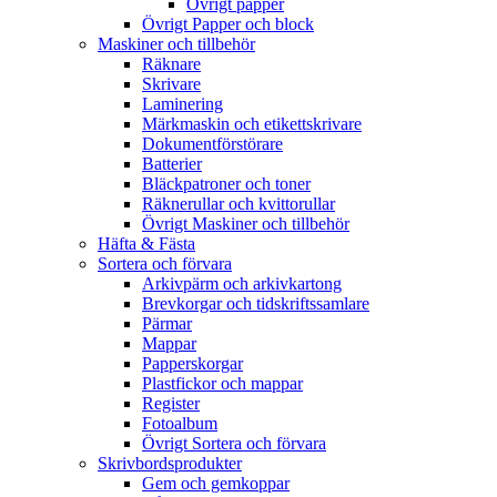
Övrigt papper
Övrigt Papper och block
Maskiner och tillbehör
Räknare
Skrivare
Laminering
Märkmaskin och etikettskrivare
Dokumentförstörare
Batterier
Bläckpatroner och toner
Räknerullar och kvittorullar
Övrigt Maskiner och tillbehör
Häfta & Fästa
Sortera och förvara
Arkivpärm och arkivkartong
Brevkorgar och tidskriftssamlare
Pärmar
Mappar
Papperskorgar
Plastfickor och mappar
Register
Fotoalbum
Övrigt Sortera och förvara
Skrivbordsprodukter
Gem och gemkoppar