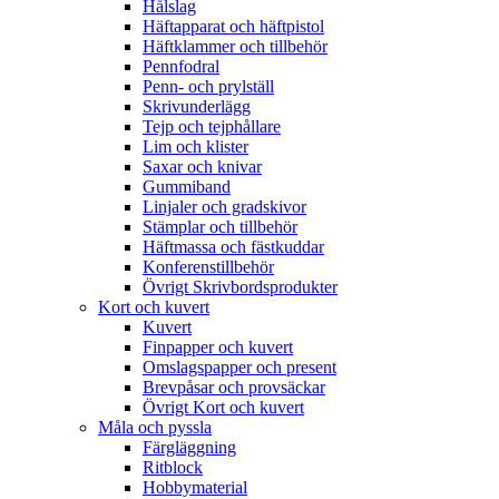
Hålslag
Häftapparat och häftpistol
Häftklammer och tillbehör
Pennfodral
Penn- och prylställ
Skrivunderlägg
Tejp och tejphållare
Lim och klister
Saxar och knivar
Gummiband
Linjaler och gradskivor
Stämplar och tillbehör
Häftmassa och fästkuddar
Konferenstillbehör
Övrigt Skrivbordsprodukter
Kort och kuvert
Kuvert
Finpapper och kuvert
Omslagspapper och present
Brevpåsar och provsäckar
Övrigt Kort och kuvert
Måla och pyssla
Färgläggning
Ritblock
Hobbymaterial