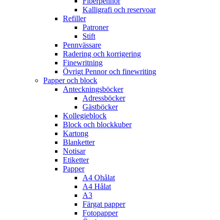
Fiberpennor
Kalligrafi och reservoar
Refiller
Patroner
Stift
Pennvässare
Radering och korrigering
Finewritning
Övrigt Pennor och finewriting
Papper och block
Anteckningsböcker
Adressböcker
Gästböcker
Kollegieblock
Block och blockkuber
Kartong
Blanketter
Notisar
Etiketter
Papper
A4 Ohålat
A4 Hålat
A3
Färgat papper
Fotopapper