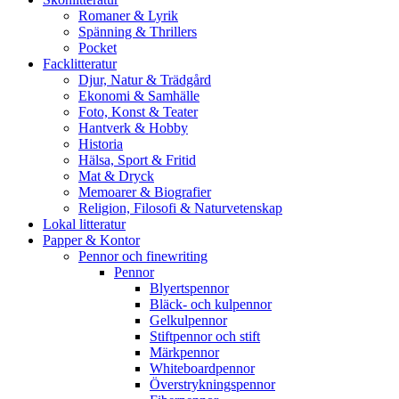
Romaner & Lyrik
Spänning & Thrillers
Pocket
Facklitteratur
Djur, Natur & Trädgård
Ekonomi & Samhälle
Foto, Konst & Teater
Hantverk & Hobby
Historia
Hälsa, Sport & Fritid
Mat & Dryck
Memoarer & Biografier
Religion, Filosofi & Naturvetenskap
Lokal litteratur
Papper & Kontor
Pennor och finewriting
Pennor
Blyertspennor
Bläck- och kulpennor
Gelkulpennor
Stiftpennor och stift
Märkpennor
Whiteboardpennor
Överstrykningspennor