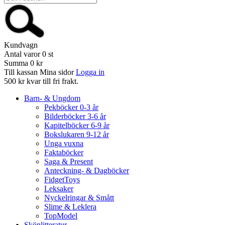
Kundvagn
Antal varor
0
st
Summa
0 kr
Till kassan
Mina sidor
Logga in
500 kr kvar till fri frakt.
Barn- & Ungdom
Pekböcker 0-3 år
Bilderböcker 3-6 år
Kapitelböcker 6-9 år
Bokslukaren 9-12 år
Unga vuxna
Faktaböcker
Saga & Present
Anteckning- & Dagböcker
FidgetToys
Leksaker
Nyckelringar & Smått
Slime & Leklera
TopModel
Skönlitteratur