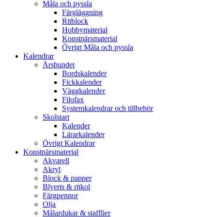
Måla och pyssla
Färgläggning
Ritblock
Hobbymaterial
Konstnärsmaterial
Övrigt Måla och pyssla
Kalendrar
Årsbundet
Bordskalender
Fickkalender
Väggkalender
Filofax
Systemkalendrar och tillbehör
Skolstart
Kalender
Lärarkalender
Övrigt Kalendrar
Konstnärsmaterial
Akvarell
Akryl
Block & papper
Blyerts & ritkol
Färgpennor
Olja
Målardukar & stafflier