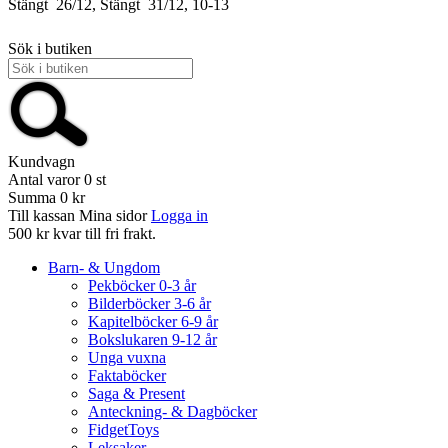
Stängt
26/12, Stängt
31/12, 10-13
Sök i butiken
Kundvagn
Antal varor
0
st
Summa
0 kr
Till kassan
Mina sidor
Logga in
500 kr kvar till fri frakt.
Barn- & Ungdom
Pekböcker 0-3 år
Bilderböcker 3-6 år
Kapitelböcker 6-9 år
Bokslukaren 9-12 år
Unga vuxna
Faktaböcker
Saga & Present
Anteckning- & Dagböcker
FidgetToys
Leksaker