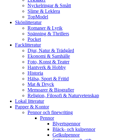
Nyckelringar & Smått
Slime & Leklera
TopModel
Skönlitteratur
Romaner & Lyrik
Spänning & Thrillers
Pocket
Facklitteratur
Djur, Natur & Trädgård
Ekonomi & Samhälle
Foto, Konst & Teater
Hantverk & Hobby
Historia
Hälsa, Sport & Fritid
Mat & Dryck
Memoarer & Biografier
Religion, Filosofi & Naturvetenskap
Lokal litteratur
Papper & Kontor
Pennor och finewriting
Pennor
Blyertspennor
Bläck- och kulpennor
Gelkulpennor