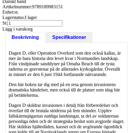
Danskt band
Artikelnummer:
9789189983151
Enhet:
st.
Lagerstatus:
I lager
St:
Lägg i varukorg
Beskrivning
Specifikationer
Dagen D, eller Operation Overlord som den också kallas, är
mer än bara historia den lever kvar i Normandies landskap.
Från vindpinade sanddyner på Omaha Beach till de tysta
raderna av gravstenar på de allierades kyrkogårdar. Överallt
är minnet av den 6 juni 1944 fortfarande närvarande.
Den här boken tar dig med på en resa genom invasionens
dramatiska händelser, men också till de platser som idag bär
på berättelserna.
Dagen D skildrar invasionen i detalj från förberedelser och
överfart till de brutala striderna på fem stränder. Upplev
fallskärmsjägarnas nattliga landningar, ta del av soldaternas
personliga öden och de strategiska beslut som avgjorde slaget.
Här skildras hjältedåden, kaoset och de avgörande ögonblick
som ledde till att Nazitysklands grepp om Europa började