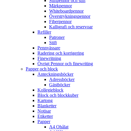
Stiftpennor och stift
Märkpennor
Whiteboardpennor
Överstrykningspennor
Fiberpennor
Kalligrafi och reservoar
Refiller
Patroner
Stift
Pennvässare
Radering och korrigering
Finewritning
Övrigt Pennor och finewriting
Papper och block
Anteckningsböcker
Adressböcker
Gästböcker
Kollegieblock
Block och blockkuber
Kartong
Blanketter
Notisar
Etiketter
Papper
A4 Ohålat