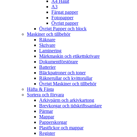
A4 Hålat
A3
Färgat papper
Fotopapper
Övrigt papper
Övrigt Papper och block
Maskiner och tillbehör
Räknare
Skrivare
Laminering
Märkmaskin och etikettskrivare
Dokumentförstörare
Batterier
Bläckpatroner och toner
Räknerullar och kvittorullar
Övrigt Maskiner och tillbehör
Häfta & Fästa
Sortera och förvara
Arkivpärm och arkivkartong
Brevkorgar och tidskriftssamlare
Pärmar
Mappar
Papperskorgar
Plastfickor och mappar
Register