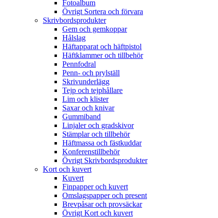
Fotoalbum
Övrigt Sortera och förvara
Skrivbordsprodukter
Gem och gemkoppar
Hålslag
Häftapparat och häftpistol
Häftklammer och tillbehör
Pennfodral
Penn- och prylställ
Skrivunderlägg
Tejp och tejphållare
Lim och klister
Saxar och knivar
Gummiband
Linjaler och gradskivor
Stämplar och tillbehör
Häftmassa och fästkuddar
Konferenstillbehör
Övrigt Skrivbordsprodukter
Kort och kuvert
Kuvert
Finpapper och kuvert
Omslagspapper och present
Brevpåsar och provsäckar
Övrigt Kort och kuvert