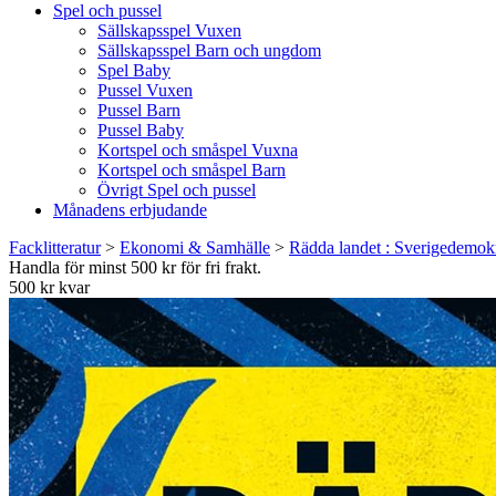
Spel och pussel
Sällskapsspel Vuxen
Sällskapsspel Barn och ungdom
Spel Baby
Pussel Vuxen
Pussel Barn
Pussel Baby
Kortspel och småspel Vuxna
Kortspel och småspel Barn
Övrigt Spel och pussel
Månadens erbjudande
Facklitteratur
>
Ekonomi & Samhälle
>
Rädda landet : Sverigedemokr
Handla för minst 500 kr för fri frakt.
500 kr kvar