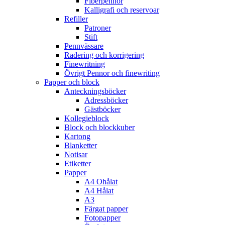
Fiberpennor
Kalligrafi och reservoar
Refiller
Patroner
Stift
Pennvässare
Radering och korrigering
Finewritning
Övrigt Pennor och finewriting
Papper och block
Anteckningsböcker
Adressböcker
Gästböcker
Kollegieblock
Block och blockkuber
Kartong
Blanketter
Notisar
Etiketter
Papper
A4 Ohålat
A4 Hålat
A3
Färgat papper
Fotopapper