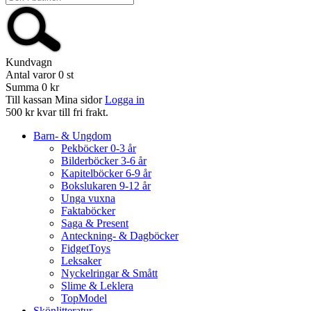
Kundvagn
Antal varor
0
st
Summa
0 kr
Till kassan
Mina sidor
Logga in
500 kr kvar till fri frakt.
Barn- & Ungdom
Pekböcker 0-3 år
Bilderböcker 3-6 år
Kapitelböcker 6-9 år
Bokslukaren 9-12 år
Unga vuxna
Faktaböcker
Saga & Present
Anteckning- & Dagböcker
FidgetToys
Leksaker
Nyckelringar & Smått
Slime & Leklera
TopModel
Skönlitteratur