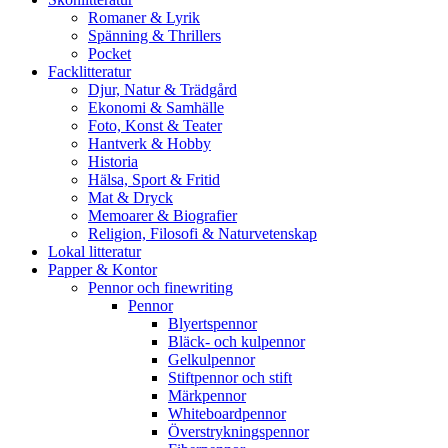
Romaner & Lyrik
Spänning & Thrillers
Pocket
Facklitteratur
Djur, Natur & Trädgård
Ekonomi & Samhälle
Foto, Konst & Teater
Hantverk & Hobby
Historia
Hälsa, Sport & Fritid
Mat & Dryck
Memoarer & Biografier
Religion, Filosofi & Naturvetenskap
Lokal litteratur
Papper & Kontor
Pennor och finewriting
Pennor
Blyertspennor
Bläck- och kulpennor
Gelkulpennor
Stiftpennor och stift
Märkpennor
Whiteboardpennor
Överstrykningspennor