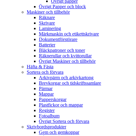
Övrigt papper
Övrigt Papper och block
Maskiner och tillbehör
Räknare
Skrivare
Laminering
Märkmaskin och etikettskrivare
Dokumentförstörare
Batterier
Bläckpatroner och toner
Räknerullar och kvittorullar
Övrigt Maskiner och tillbehör
Häfta & Fästa
Sortera och förvara
Arkivpärm och arkivkartong
Brevkorgar och tidskriftssamlare
Pärmar
Mappar
Papperskorgar
Plastfickor och mappar
Register
Fotoalbum
Övrigt Sortera och förvara
Skrivbordsprodukter
Gem och gemkoppar