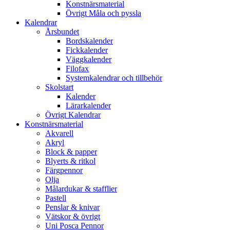
Konstnärsmaterial
Övrigt Måla och pyssla
Kalendrar
Årsbundet
Bordskalender
Fickkalender
Väggkalender
Filofax
Systemkalendrar och tillbehör
Skolstart
Kalender
Lärarkalender
Övrigt Kalendrar
Konstnärsmaterial
Akvarell
Akryl
Block & papper
Blyerts & ritkol
Färgpennor
Olja
Målardukar & stafflier
Pastell
Penslar & knivar
Vätskor & övrigt
Uni Posca Pennor