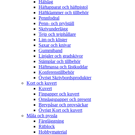
Hålslag
Häftapparat och häftpistol
Häftklammer och tillbehör
Pennfodral
Penn- och prylställ
Skrivunderlägg
Tejp och tejphållare
Lim och klister
Saxar och knivar
Gummiband
Linjaler och gradskivor
Stämplar och tillbehör
Häftmassa och fästkuddar
Konferenstillbehör
Övrigt Skrivbordsprodukter
Kort och kuvert
Kuvert
Finpapper och kuvert
Omslagspapper och present
Brevpåsar och provsäckar
Övrigt Kort och kuvert
Måla och pyssla
Färgläggning
Ritblock
Hobbymaterial