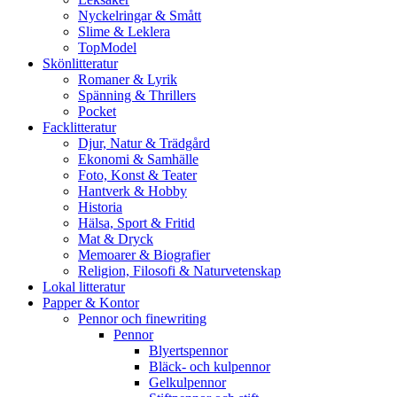
Nyckelringar & Smått
Slime & Leklera
TopModel
Skönlitteratur
Romaner & Lyrik
Spänning & Thrillers
Pocket
Facklitteratur
Djur, Natur & Trädgård
Ekonomi & Samhälle
Foto, Konst & Teater
Hantverk & Hobby
Historia
Hälsa, Sport & Fritid
Mat & Dryck
Memoarer & Biografier
Religion, Filosofi & Naturvetenskap
Lokal litteratur
Papper & Kontor
Pennor och finewriting
Pennor
Blyertspennor
Bläck- och kulpennor
Gelkulpennor