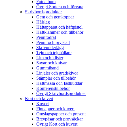
Fotoalbum
Övrigt Sortera och förvara
Skrivbordsprodukter
Gem och gemkoppar
Hålslag
Häftapparat och häftpistol
Häftklammer och tillbehör
Pennfodral
Penn- och prylställ
Skrivunderlägg
Tejp och tejphållare
Lim och klister
Saxar och knivar
Gummiband
Linjaler och gradskivor
Stämplar och tillbehör
Häftmassa och fästkuddar
Konferenstillbehör
Övrigt Skrivbordsprodukter
Kort och kuvert
Kuvert
Finpapper och kuvert
Omslagspapper och present
Brevpåsar och provsäckar
Övrigt Kort och kuvert