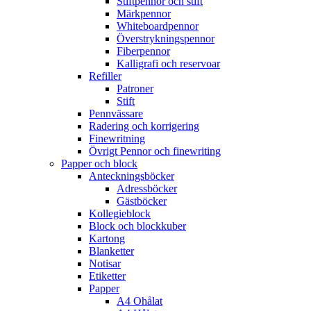
Stiftpennor och stift
Märkpennor
Whiteboardpennor
Överstrykningspennor
Fiberpennor
Kalligrafi och reservoar
Refiller
Patroner
Stift
Pennvässare
Radering och korrigering
Finewritning
Övrigt Pennor och finewriting
Papper och block
Anteckningsböcker
Adressböcker
Gästböcker
Kollegieblock
Block och blockkuber
Kartong
Blanketter
Notisar
Etiketter
Papper
A4 Ohålat