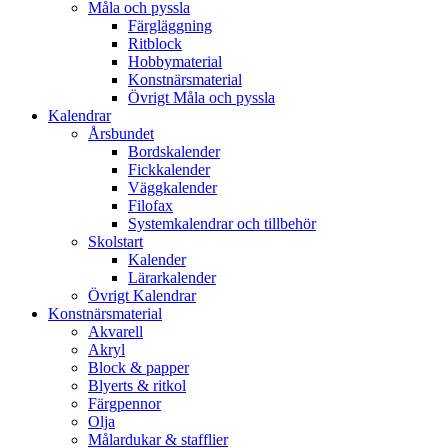
Måla och pyssla
Färgläggning
Ritblock
Hobbymaterial
Konstnärsmaterial
Övrigt Måla och pyssla
Kalendrar
Årsbundet
Bordskalender
Fickkalender
Väggkalender
Filofax
Systemkalendrar och tillbehör
Skolstart
Kalender
Lärarkalender
Övrigt Kalendrar
Konstnärsmaterial
Akvarell
Akryl
Block & papper
Blyerts & ritkol
Färgpennor
Olja
Målardukar & stafflier