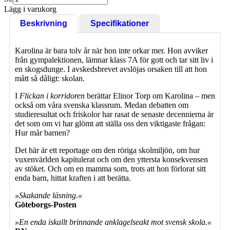
Lägg i varukorg
Beskrivning
Specifikationer
Karolina är bara tolv år när hon inte orkar mer. Hon avviker
från gympalektionen, lämnar klass 7A för gott och tar sitt liv i
en skogsdunge. I avskedsbrevet avslöjas orsaken till att hon
mått så dåligt: skolan.
I
Flickan i korridoren
berättar Elinor Torp om Karolina – men
också om våra svenska klassrum. Medan debatten om
studieresultat och friskolor har rasat de senaste decennierna är
det som om vi har glömt att ställa oss den viktigaste frågan:
Hur mår barnen?
Det här är ett reportage om den röriga skolmiljön, om hur
vuxenvärlden kapitulerat och om den yttersta konsekvensen
av stöket. Och om en mamma som, trots att hon förlorat sitt
enda barn, hittat kraften i att berätta.
»Skakande läsning.«
Göteborgs-Posten
»En enda iskallt brinnande anklagelseakt mot svensk skola.«