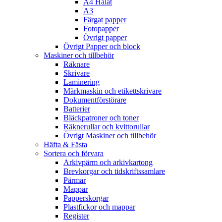
A4 Hålat
A3
Färgat papper
Fotopapper
Övrigt papper
Övrigt Papper och block
Maskiner och tillbehör
Räknare
Skrivare
Laminering
Märkmaskin och etikettskrivare
Dokumentförstörare
Batterier
Bläckpatroner och toner
Räknerullar och kvittorullar
Övrigt Maskiner och tillbehör
Häfta & Fästa
Sortera och förvara
Arkivpärm och arkivkartong
Brevkorgar och tidskriftssamlare
Pärmar
Mappar
Papperskorgar
Plastfickor och mappar
Register