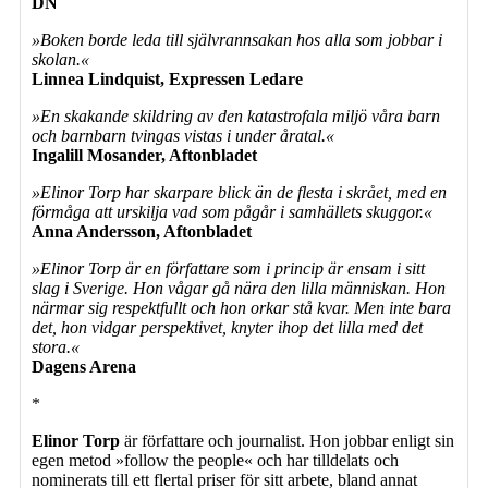
DN
»Boken borde leda till självrannsakan hos alla som jobbar i
skolan.«
Linnea Lindquist, Expressen Ledare
»En skakande skildring av den katastrofala miljö våra barn
och barnbarn tvingas vistas i under åratal.«
Ingalill Mosander, Aftonbladet
»Elinor Torp har skarpare blick än de flesta i skrået, med en
förmåga att urskilja vad som pågår i samhällets skuggor.«
Anna Andersson, Aftonbladet
»Elinor Torp är en författare som i princip är ensam i sitt
slag i Sverige. Hon vågar gå nära den lilla människan. Hon
närmar sig respektfullt och hon orkar stå kvar. Men inte bara
det, hon vidgar perspektivet, knyter ihop det lilla med det
stora.«
Dagens Arena
*
Elinor Torp
är författare och journalist. Hon jobbar enligt sin
egen metod »follow the people« och har tilldelats och
nominerats till ett flertal priser för sitt arbete, bland annat