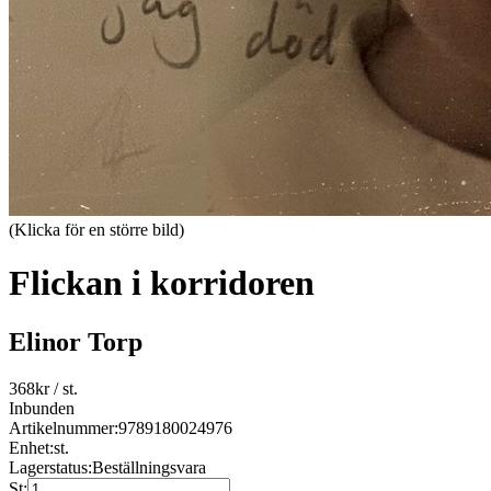
(Klicka för en större bild)
Flickan i korridoren
Elinor Torp
368
kr
/ st.
Inbunden
Artikelnummer:
9789180024976
Enhet:
st.
Lagerstatus:
Beställningsvara
St: