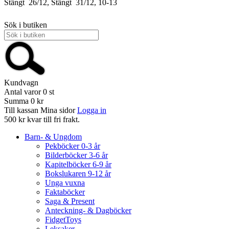
Stängt
26/12, Stängt
31/12, 10-13
Sök i butiken
Kundvagn
Antal varor
0
st
Summa
0 kr
Till kassan
Mina sidor
Logga in
500 kr kvar till fri frakt.
Barn- & Ungdom
Pekböcker 0-3 år
Bilderböcker 3-6 år
Kapitelböcker 6-9 år
Bokslukaren 9-12 år
Unga vuxna
Faktaböcker
Saga & Present
Anteckning- & Dagböcker
FidgetToys
Leksaker