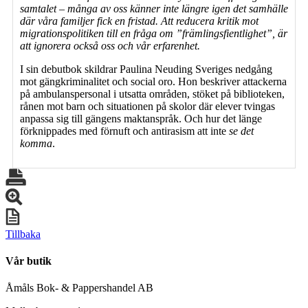
samtalet – många av oss känner inte längre igen det samhälle
där våra familjer fick en fristad. Att reducera kritik mot
migrationspolitiken till en fråga om ”främlingsfientlighet”, är
att ignorera också oss och vår erfarenhet.
I sin debutbok skildrar Paulina Neuding Sveriges nedgång
mot gängkriminalitet och social oro. Hon beskriver attackerna
på ambulanspersonal i utsatta områden, stöket på biblioteken,
rånen mot barn och situationen på skolor där elever tvingas
anpassa sig till gängens maktanspråk. Och hur det länge
förknippades med förnuft och antirasism att inte
se det
komma
.
Tillbaka
Vår butik
Åmåls Bok- & Pappershandel AB