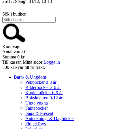
26/12, Stängt
31/12, 10-13
Sök i butiken
Kundvagn
Antal varor
0
st
Summa
0 kr
Till kassan
Mina sidor
Logga in
500 kr kvar till fri frakt.
Barn- & Ungdom
Pekböcker 0-3 år
Bilderböcker 3-6 år
Kapitelböcker 6-9 år
Bokslukaren 9-12 år
Unga vuxna
Faktaböcker
Saga & Present
Anteckning- & Dagböcker
FidgetToys
Leksaker