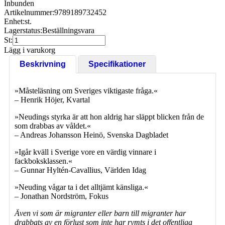
Inbunden
Artikelnummer:
9789189732452
Enhet:
st.
Lagerstatus:
Beställningsvara
St:
Lägg i varukorg
Beskrivning
Specifikationer
»Måsteläsning om Sveriges viktigaste fråga.«
– Henrik Höjer, Kvartal
»Neudings styrka är att hon aldrig har släppt blicken från de
som drabbas av våldet.«
– Andreas Johansson Heinö, Svenska Dagbladet
»Igår kväll i Sverige vore en värdig vinnare i
fackboksklassen.«
– Gunnar Hyltén-Cavallius, Världen Idag
»Neuding vågar ta i det alltjämt känsliga.«
– Jonathan Nordström, Fokus
Även vi som är migranter eller barn till migranter har
drabbats av en förlust som inte har rymts i det offentliga