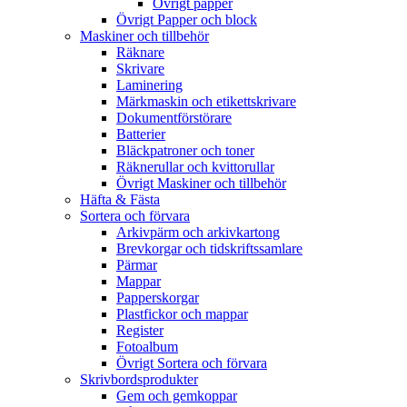
Övrigt papper
Övrigt Papper och block
Maskiner och tillbehör
Räknare
Skrivare
Laminering
Märkmaskin och etikettskrivare
Dokumentförstörare
Batterier
Bläckpatroner och toner
Räknerullar och kvittorullar
Övrigt Maskiner och tillbehör
Häfta & Fästa
Sortera och förvara
Arkivpärm och arkivkartong
Brevkorgar och tidskriftssamlare
Pärmar
Mappar
Papperskorgar
Plastfickor och mappar
Register
Fotoalbum
Övrigt Sortera och förvara
Skrivbordsprodukter
Gem och gemkoppar