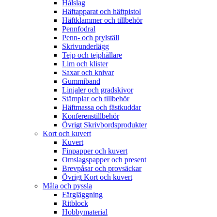
Hålslag
Häftapparat och häftpistol
Häftklammer och tillbehör
Pennfodral
Penn- och prylställ
Skrivunderlägg
Tejp och tejphållare
Lim och klister
Saxar och knivar
Gummiband
Linjaler och gradskivor
Stämplar och tillbehör
Häftmassa och fästkuddar
Konferenstillbehör
Övrigt Skrivbordsprodukter
Kort och kuvert
Kuvert
Finpapper och kuvert
Omslagspapper och present
Brevpåsar och provsäckar
Övrigt Kort och kuvert
Måla och pyssla
Färgläggning
Ritblock
Hobbymaterial