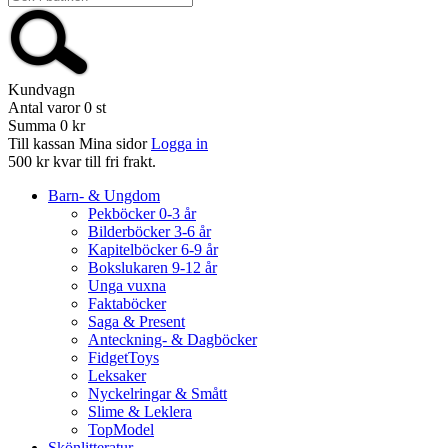
Kundvagn
Antal varor
0
st
Summa
0 kr
Till kassan
Mina sidor
Logga in
500 kr kvar till fri frakt.
Barn- & Ungdom
Pekböcker 0-3 år
Bilderböcker 3-6 år
Kapitelböcker 6-9 år
Bokslukaren 9-12 år
Unga vuxna
Faktaböcker
Saga & Present
Anteckning- & Dagböcker
FidgetToys
Leksaker
Nyckelringar & Smått
Slime & Leklera
TopModel
Skönlitteratur