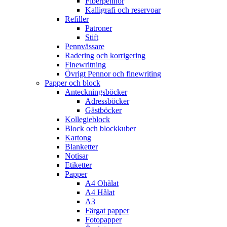
Fiberpennor
Kalligrafi och reservoar
Refiller
Patroner
Stift
Pennvässare
Radering och korrigering
Finewritning
Övrigt Pennor och finewriting
Papper och block
Anteckningsböcker
Adressböcker
Gästböcker
Kollegieblock
Block och blockkuber
Kartong
Blanketter
Notisar
Etiketter
Papper
A4 Ohålat
A4 Hålat
A3
Färgat papper
Fotopapper