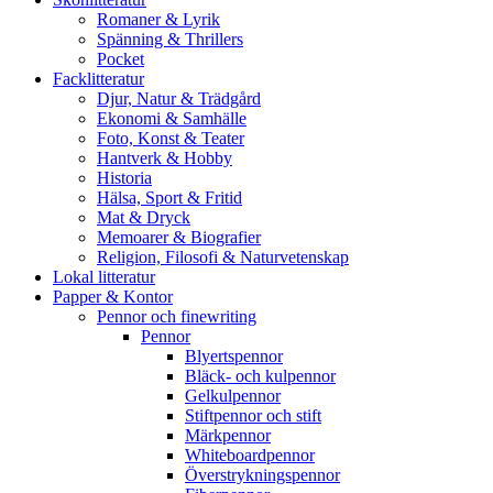
Romaner & Lyrik
Spänning & Thrillers
Pocket
Facklitteratur
Djur, Natur & Trädgård
Ekonomi & Samhälle
Foto, Konst & Teater
Hantverk & Hobby
Historia
Hälsa, Sport & Fritid
Mat & Dryck
Memoarer & Biografier
Religion, Filosofi & Naturvetenskap
Lokal litteratur
Papper & Kontor
Pennor och finewriting
Pennor
Blyertspennor
Bläck- och kulpennor
Gelkulpennor
Stiftpennor och stift
Märkpennor
Whiteboardpennor
Överstrykningspennor