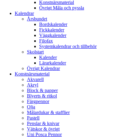
Konstnärsmaterial
Övrigt Måla och pyssla
Kalendrar
Årsbundet
Bordskalender
Fickkalender
Väggkalender
Filofax
Systemkalendrar och tillbehör
Skolstart
Kalender
Lärarkalender
Övrigt Kalendrar
Konstnärsmaterial
Akvarell
Akryl
Block & papper
Blyerts & ritkol
Färgpennor
Olja
Målardukar & stafflier
Pastell
Penslar & knivar
Vätskor & övrigt
Uni Posca Pennor