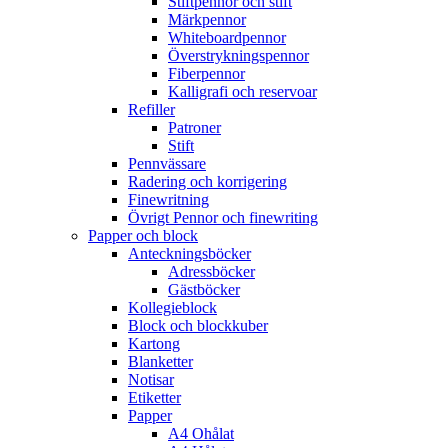
Stiftpennor och stift
Märkpennor
Whiteboardpennor
Överstrykningspennor
Fiberpennor
Kalligrafi och reservoar
Refiller
Patroner
Stift
Pennvässare
Radering och korrigering
Finewritning
Övrigt Pennor och finewriting
Papper och block
Anteckningsböcker
Adressböcker
Gästböcker
Kollegieblock
Block och blockkuber
Kartong
Blanketter
Notisar
Etiketter
Papper
A4 Ohålat