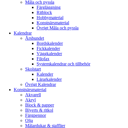
Måla och pyssla
Färgläggning
Ritblock
Hobbymaterial
Konstnärsmaterial
Övrigt Måla och pyssla
Kalendrar
Årsbundet
Bordskalender
Fickkalender
Väggkalender
Filofax
Systemkalendrar och tillbehör
Skolstart
Kalender
Lärarkalender
Övrigt Kalendrar
Konstnärsmaterial
Akvarell
Akryl
Block & papper
Blyerts & ritkol
Färgpennor
Olja
Målardukar & stafflier