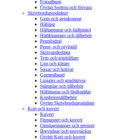
Fotoalbum
Övrigt Sortera och förvara
Skrivbordsprodukter
Gem och gemkoppar
Hålslag
Häftapparat och häftpistol
Häftklammer och tillbehör
Pennfodral
Penn- och prylställ
Skrivunderlägg
Tejp och tejphållare
Lim och klister
Saxar och knivar
Gummiband
Linjaler och gradskivor
Stämplar och tillbehör
Häftmassa och fästkuddar
Konferenstillbehör
Övrigt Skrivbordsprodukter
Kort och kuvert
Kuvert
Finpapper och kuvert
Omslagspapper och present
Brevpåsar och provsäckar
Övrigt Kort och kuvert