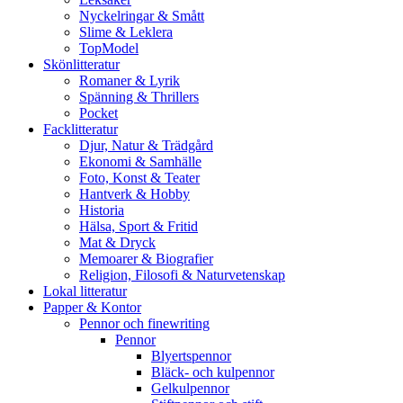
Nyckelringar & Smått
Slime & Leklera
TopModel
Skönlitteratur
Romaner & Lyrik
Spänning & Thrillers
Pocket
Facklitteratur
Djur, Natur & Trädgård
Ekonomi & Samhälle
Foto, Konst & Teater
Hantverk & Hobby
Historia
Hälsa, Sport & Fritid
Mat & Dryck
Memoarer & Biografier
Religion, Filosofi & Naturvetenskap
Lokal litteratur
Papper & Kontor
Pennor och finewriting
Pennor
Blyertspennor
Bläck- och kulpennor
Gelkulpennor