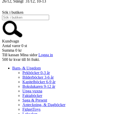
26/12, Stängt
31/12, 10-13
Sök i butiken
Kundvagn
Antal varor
0
st
Summa
0 kr
Till kassan
Mina sidor
Logga in
500 kr kvar till fri frakt.
Barn- & Ungdom
Pekböcker 0-3 år
Bilderböcker 3-6 år
Kapitelböcker 6-9 år
Bokslukaren 9-12 år
Unga vuxna
Faktaböcker
Saga & Present
Anteckning- & Dagböcker
FidgetToys
Leksaker