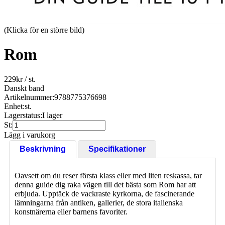
(Klicka för en större bild)
Rom
229
kr
/ st.
Danskt band
Artikelnummer:
9788775376698
Enhet:
st.
Lagerstatus:
I lager
St:
Lägg i varukorg
Beskrivning
Specifikationer
Oavsett om du reser första klass eller med liten reskassa, tar
denna guide dig raka vägen till det bästa som Rom har att
erbjuda. Upptäck de vackraste kyrkorna, de fascinerande
lämningarna från antiken, gallerier, de stora italienska
konstnärerna eller barnens favoriter.