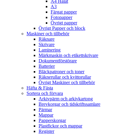
A4 Hålat
A3
Färgat papper
Fotopapper
Övrigt papper
Övrigt Papper och block
Maskiner och tillbehör
Räknare
Skrivare
Laminering
Märkmaskin och etikettskrivare
Dokumentförstörare
Batterier
Bläckpatroner och toner
Räknerullar och kvittorullar
Övrigt Maskiner och tillbehör
Häfta & Fästa
Sortera och förvara
Arkivpärm och arkivkartong
Brevkorgar och tidskriftssamlare
Pärmar
Mappar
Papperskorgar
Plastfickor och mappar
Register