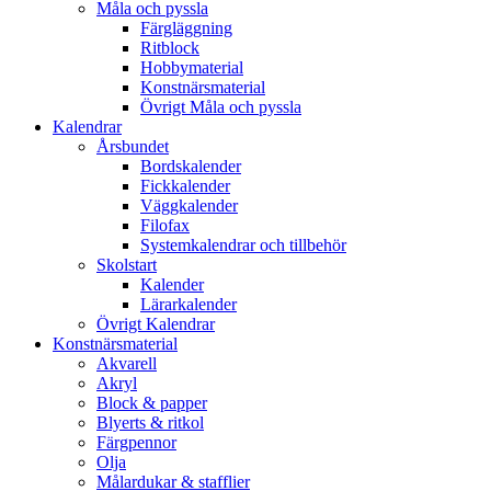
Måla och pyssla
Färgläggning
Ritblock
Hobbymaterial
Konstnärsmaterial
Övrigt Måla och pyssla
Kalendrar
Årsbundet
Bordskalender
Fickkalender
Väggkalender
Filofax
Systemkalendrar och tillbehör
Skolstart
Kalender
Lärarkalender
Övrigt Kalendrar
Konstnärsmaterial
Akvarell
Akryl
Block & papper
Blyerts & ritkol
Färgpennor
Olja
Målardukar & stafflier