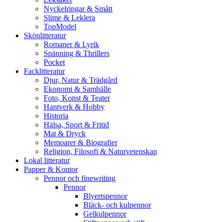
Nyckelringar & Smått
Slime & Leklera
TopModel
Skönlitteratur
Romaner & Lyrik
Spänning & Thrillers
Pocket
Facklitteratur
Djur, Natur & Trädgård
Ekonomi & Samhälle
Foto, Konst & Teater
Hantverk & Hobby
Historia
Hälsa, Sport & Fritid
Mat & Dryck
Memoarer & Biografier
Religion, Filosofi & Naturvetenskap
Lokal litteratur
Papper & Kontor
Pennor och finewriting
Pennor
Blyertspennor
Bläck- och kulpennor
Gelkulpennor