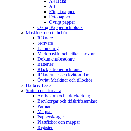
A4 Hålat
A3
Färgat papper
Fotopapper
Övrigt papper
Övrigt Papper och block
Maskiner och tillbehör
Räknare
Skrivare
Laminering
Märkmaskin och etikettskrivare
Dokumentförstörare
Batterier
Bläckpatroner och toner
Räknerullar och kvittorullar
Övrigt Maskiner och tillbehör
Häfta & Fästa
Sortera och förvara
Arkivpärm och arkivkartong
Brevkorgar och tidskriftssamlare
Pärmar
Mappar
Papperskorgar
Plastfickor och mappar
Register