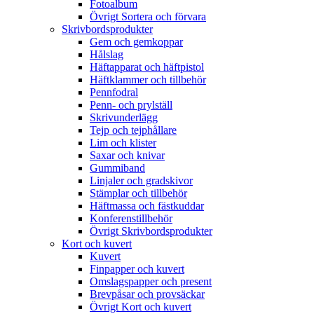
Fotoalbum
Övrigt Sortera och förvara
Skrivbordsprodukter
Gem och gemkoppar
Hålslag
Häftapparat och häftpistol
Häftklammer och tillbehör
Pennfodral
Penn- och prylställ
Skrivunderlägg
Tejp och tejphållare
Lim och klister
Saxar och knivar
Gummiband
Linjaler och gradskivor
Stämplar och tillbehör
Häftmassa och fästkuddar
Konferenstillbehör
Övrigt Skrivbordsprodukter
Kort och kuvert
Kuvert
Finpapper och kuvert
Omslagspapper och present
Brevpåsar och provsäckar
Övrigt Kort och kuvert