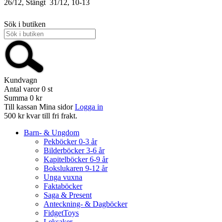
26/12, Stängt
31/12, 10-13
Sök i butiken
Kundvagn
Antal varor
0
st
Summa
0 kr
Till kassan
Mina sidor
Logga in
500 kr kvar till fri frakt.
Barn- & Ungdom
Pekböcker 0-3 år
Bilderböcker 3-6 år
Kapitelböcker 6-9 år
Bokslukaren 9-12 år
Unga vuxna
Faktaböcker
Saga & Present
Anteckning- & Dagböcker
FidgetToys
Leksaker