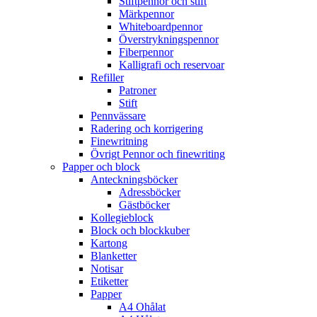
Stiftpennor och stift
Märkpennor
Whiteboardpennor
Överstrykningspennor
Fiberpennor
Kalligrafi och reservoar
Refiller
Patroner
Stift
Pennvässare
Radering och korrigering
Finewritning
Övrigt Pennor och finewriting
Papper och block
Anteckningsböcker
Adressböcker
Gästböcker
Kollegieblock
Block och blockkuber
Kartong
Blanketter
Notisar
Etiketter
Papper
A4 Ohålat