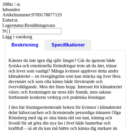
398
kr
/ st.
Inbunden
Artikelnummer:
9789178877119
Enhet:
st.
Lagerstatus:
Beställningsvara
St:
Lägg i varukorg
Beskrivning
Specifikationer
Känner du inte igen dig själv längre? Går du igenom både
fysiska och emotionella förändringar trots att du äter, tränar
och lever som vanligt? Många kvinnor upplever detta under
klimakteriet – en övergångsfas som kan sträcka sig över flera
decennier och som ofta känns både förvirrande och
överväldigande. Men det finns hopp. Intresset för klimakteriet
växer, och forskningen tar stora kliv framåt, men saknas
fortfarande konkreta verktyg och praktiska lösningar.
I den här lösningsorienterade boken för kvinnor i klimakteriet
delar hälsocoachen och licensierade personliga tränaren Olga
Rönnberg med sig av sina bästa råd om mat, träning och
livsstil för att göra din nya fas i livet både hanterbar och
kraftfull – så att du kan må bättre och känna dig starkare än