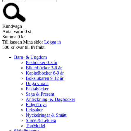
Kundvagn
Antal varor
0
st
Summa
0 kr
Till kassan
Mina sidor
Logga in
500 kr kvar till fri frakt.
Barn- & Ungdom
Pekböcker 0-3 år
Bilderböcker 3-6 år
Kapitelböcker 6-9 år
Bokslukaren 9-12 år
Unga vuxna
Faktaböcker
Saga & Present
Anteckning- & Dagböcker
FidgetToys
Leksaker
Nyckelringar & Smått
Slime & Leklera
TopModel
Skönlitteratur