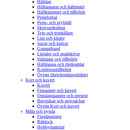
Hålslag
Häftapparat och häftpistol
Häftklammer och tillbehör
Pennfodral
Penn- och prylställ
Skrivunderlägg
Tejp och tejphållare
Lim och klister
Saxar och knivar
Gummiband
Linjaler och gradskivor
Stämplar och tillbehör
Häftmassa och fästkuddar
Konferenstillbehör
Övrigt Skrivbordsprodukter
Kort och kuvert
Kuvert
Finpapper och kuvert
Omslagspapper och present
Brevpåsar och provsäckar
Övrigt Kort och kuvert
Måla och pyssla
Färgläggning
Ritblock
Hobbymaterial