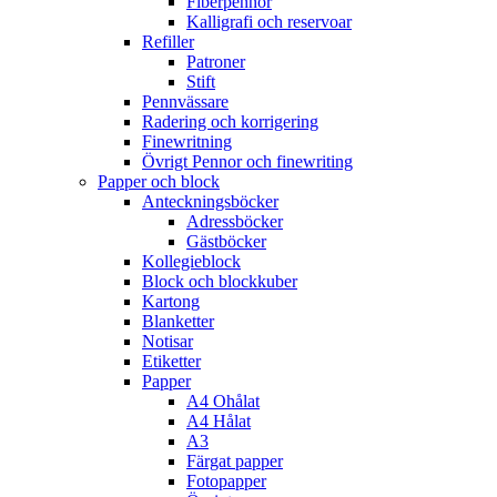
Fiberpennor
Kalligrafi och reservoar
Refiller
Patroner
Stift
Pennvässare
Radering och korrigering
Finewritning
Övrigt Pennor och finewriting
Papper och block
Anteckningsböcker
Adressböcker
Gästböcker
Kollegieblock
Block och blockkuber
Kartong
Blanketter
Notisar
Etiketter
Papper
A4 Ohålat
A4 Hålat
A3
Färgat papper
Fotopapper