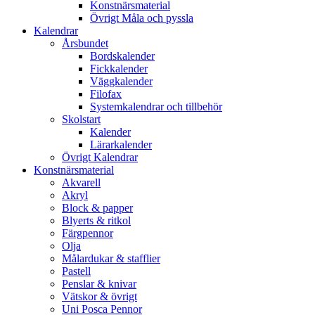
Konstnärsmaterial
Övrigt Måla och pyssla
Kalendrar
Årsbundet
Bordskalender
Fickkalender
Väggkalender
Filofax
Systemkalendrar och tillbehör
Skolstart
Kalender
Lärarkalender
Övrigt Kalendrar
Konstnärsmaterial
Akvarell
Akryl
Block & papper
Blyerts & ritkol
Färgpennor
Olja
Målardukar & stafflier
Pastell
Penslar & knivar
Vätskor & övrigt
Uni Posca Pennor