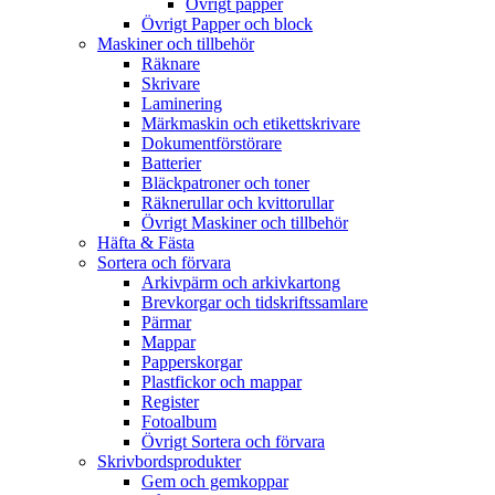
Övrigt papper
Övrigt Papper och block
Maskiner och tillbehör
Räknare
Skrivare
Laminering
Märkmaskin och etikettskrivare
Dokumentförstörare
Batterier
Bläckpatroner och toner
Räknerullar och kvittorullar
Övrigt Maskiner och tillbehör
Häfta & Fästa
Sortera och förvara
Arkivpärm och arkivkartong
Brevkorgar och tidskriftssamlare
Pärmar
Mappar
Papperskorgar
Plastfickor och mappar
Register
Fotoalbum
Övrigt Sortera och förvara
Skrivbordsprodukter
Gem och gemkoppar