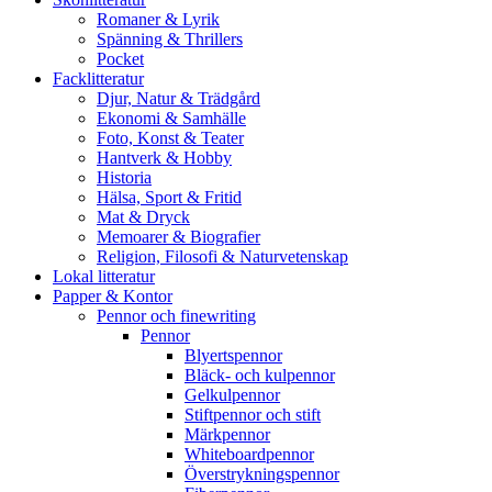
Romaner & Lyrik
Spänning & Thrillers
Pocket
Facklitteratur
Djur, Natur & Trädgård
Ekonomi & Samhälle
Foto, Konst & Teater
Hantverk & Hobby
Historia
Hälsa, Sport & Fritid
Mat & Dryck
Memoarer & Biografier
Religion, Filosofi & Naturvetenskap
Lokal litteratur
Papper & Kontor
Pennor och finewriting
Pennor
Blyertspennor
Bläck- och kulpennor
Gelkulpennor
Stiftpennor och stift
Märkpennor
Whiteboardpennor
Överstrykningspennor