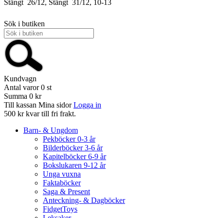
Stängt
26/12, Stängt
31/12, 10-13
Sök i butiken
Kundvagn
Antal varor
0
st
Summa
0 kr
Till kassan
Mina sidor
Logga in
500 kr kvar till fri frakt.
Barn- & Ungdom
Pekböcker 0-3 år
Bilderböcker 3-6 år
Kapitelböcker 6-9 år
Bokslukaren 9-12 år
Unga vuxna
Faktaböcker
Saga & Present
Anteckning- & Dagböcker
FidgetToys
Leksaker