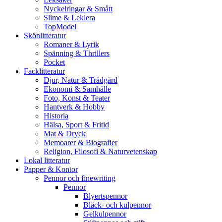
Nyckelringar & Smått
Slime & Leklera
TopModel
Skönlitteratur
Romaner & Lyrik
Spänning & Thrillers
Pocket
Facklitteratur
Djur, Natur & Trädgård
Ekonomi & Samhälle
Foto, Konst & Teater
Hantverk & Hobby
Historia
Hälsa, Sport & Fritid
Mat & Dryck
Memoarer & Biografier
Religion, Filosofi & Naturvetenskap
Lokal litteratur
Papper & Kontor
Pennor och finewriting
Pennor
Blyertspennor
Bläck- och kulpennor
Gelkulpennor