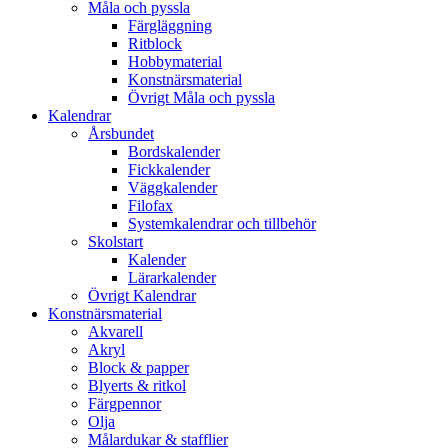
Måla och pyssla
Färgläggning
Ritblock
Hobbymaterial
Konstnärsmaterial
Övrigt Måla och pyssla
Kalendrar
Årsbundet
Bordskalender
Fickkalender
Väggkalender
Filofax
Systemkalendrar och tillbehör
Skolstart
Kalender
Lärarkalender
Övrigt Kalendrar
Konstnärsmaterial
Akvarell
Akryl
Block & papper
Blyerts & ritkol
Färgpennor
Olja
Målardukar & stafflier