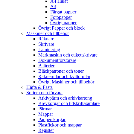
A4 Hålat
A3
Färgat papper
Fotopapper
Övrigt papper
Övrigt Papper och block
Maskiner och tillbehör
Räknare
Skrivare
Laminering
Märkmaskin och etikettskrivare
Dokumentförstörare
Batterier
Bläckpatroner och toner
Räknerullar och kvittorullar
Övrigt Maskiner och tillbehör
Häfta & Fästa
Sortera och förvara
Arkivpärm och arkivkartong
Brevkorgar och tidskriftssamlare
Pärmar
Mappar
Papperskorgar
Plastfickor och mappar
Register