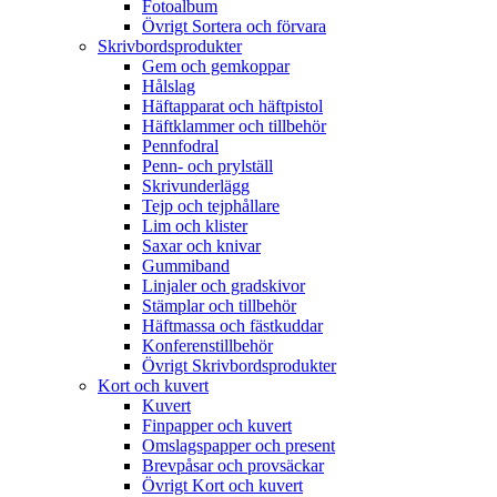
Fotoalbum
Övrigt Sortera och förvara
Skrivbordsprodukter
Gem och gemkoppar
Hålslag
Häftapparat och häftpistol
Häftklammer och tillbehör
Pennfodral
Penn- och prylställ
Skrivunderlägg
Tejp och tejphållare
Lim och klister
Saxar och knivar
Gummiband
Linjaler och gradskivor
Stämplar och tillbehör
Häftmassa och fästkuddar
Konferenstillbehör
Övrigt Skrivbordsprodukter
Kort och kuvert
Kuvert
Finpapper och kuvert
Omslagspapper och present
Brevpåsar och provsäckar
Övrigt Kort och kuvert