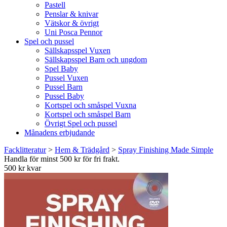
Pastell
Penslar & knivar
Vätskor & övrigt
Uni Posca Pennor
Spel och pussel
Sällskapsspel Vuxen
Sällskapsspel Barn och ungdom
Spel Baby
Pussel Vuxen
Pussel Barn
Pussel Baby
Kortspel och småspel Vuxna
Kortspel och småspel Barn
Övrigt Spel och pussel
Månadens erbjudande
Facklitteratur
>
Hem & Trädgård
>
Spray Finishing Made Simple
Handla för minst 500 kr för fri frakt.
500 kr kvar