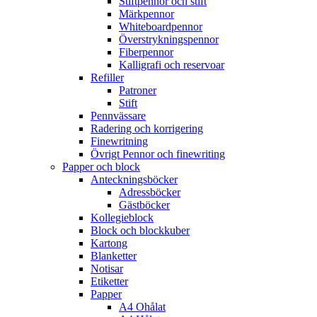
Stiftpennor och stift
Märkpennor
Whiteboardpennor
Överstrykningspennor
Fiberpennor
Kalligrafi och reservoar
Refiller
Patroner
Stift
Pennvässare
Radering och korrigering
Finewritning
Övrigt Pennor och finewriting
Papper och block
Anteckningsböcker
Adressböcker
Gästböcker
Kollegieblock
Block och blockkuber
Kartong
Blanketter
Notisar
Etiketter
Papper
A4 Ohålat