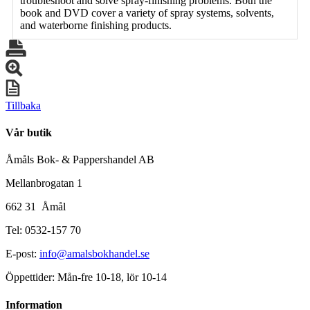
troubleshoot and solve spray-finishing problems. Both the
book and DVD cover a variety of spray systems, solvents,
and waterborne finishing products.
Tillbaka
Vår butik
Åmåls Bok- & Pappershandel AB
Mellanbrogatan 1
662 31 Åmål
Tel: 0532-157 70
E-post:
info@amalsbokhandel.se
Öppettider: Mån-fre 10-18, lör 10-14
Information