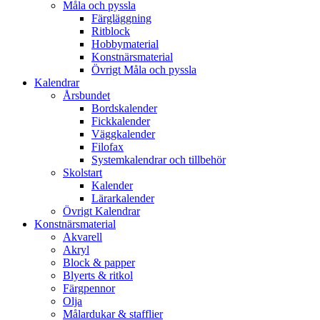
Måla och pyssla
Färgläggning
Ritblock
Hobbymaterial
Konstnärsmaterial
Övrigt Måla och pyssla
Kalendrar
Årsbundet
Bordskalender
Fickkalender
Väggkalender
Filofax
Systemkalendrar och tillbehör
Skolstart
Kalender
Lärarkalender
Övrigt Kalendrar
Konstnärsmaterial
Akvarell
Akryl
Block & papper
Blyerts & ritkol
Färgpennor
Olja
Målardukar & stafflier