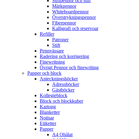
Stiftpennor och stift
Märkpennor
Whiteboardpennor
Överstrykningspennor
Fiberpennor
Kalligrafi och reservoar
Refiller
Patroner
Stift
Pennvässare
Radering och korrigering
Finewritning
Övrigt Pennor och finewriting
Papper och block
Anteckningsböcker
Adressböcker
Gästböcker
Kollegieblock
Block och blockkuber
Kartong
Blanketter
Notisar
Etiketter
Papper
A4 Ohålat