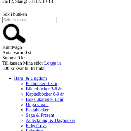
26/12, Stängt
31/12, 10-13
Sök i butiken
Kundvagn
Antal varor
0
st
Summa
0 kr
Till kassan
Mina sidor
Logga in
500 kr kvar till fri frakt.
Barn- & Ungdom
Pekböcker 0-3 år
Bilderböcker 3-6 år
Kapitelböcker 6-9 år
Bokslukaren 9-12 år
Unga vuxna
Faktaböcker
Saga & Present
Anteckning- & Dagböcker
FidgetToys
Leksaker