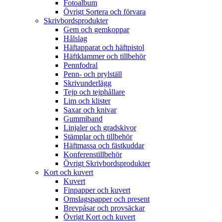
Fotoalbum
Övrigt Sortera och förvara
Skrivbordsprodukter
Gem och gemkoppar
Hålslag
Häftapparat och häftpistol
Häftklammer och tillbehör
Pennfodral
Penn- och prylställ
Skrivunderlägg
Tejp och tejphållare
Lim och klister
Saxar och knivar
Gummiband
Linjaler och gradskivor
Stämplar och tillbehör
Häftmassa och fästkuddar
Konferenstillbehör
Övrigt Skrivbordsprodukter
Kort och kuvert
Kuvert
Finpapper och kuvert
Omslagspapper och present
Brevpåsar och provsäckar
Övrigt Kort och kuvert