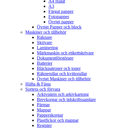
A4 Hålat
A3
Färgat papper
Fotopapper
Övrigt papper
Övrigt Papper och block
Maskiner och tillbehör
Räknare
Skrivare
Laminering
Märkmaskin och etikettskrivare
Dokumentförstörare
Batterier
Bläckpatroner och toner
Räknerullar och kvittorullar
Övrigt Maskiner och tillbehör
Häfta & Fästa
Sortera och förvara
Arkivpärm och arkivkartong
Brevkorgar och tidskriftssamlare
Pärmar
Mappar
Papperskorgar
Plastfickor och mappar
Register