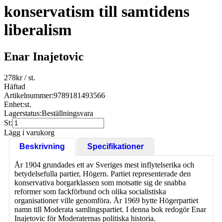
konservatism till samtidens
liberalism
Enar Inajetovic
278
kr
/ st.
Häftad
Artikelnummer:
9789181493566
Enhet:
st.
Lagerstatus:
Beställningsvara
St:
Lägg i varukorg
Beskrivning
Specifikationer
År 1904 grundades ett av Sveriges mest inflytelserika och
betydelsefulla partier, Högern. Partiet representerade den
konservativa borgarklassen som motsatte sig de snabba
reformer som fackförbund och olika socialistiska
organisationer ville genomföra. År 1969 bytte Högerpartiet
namn till Moderata samlingspartiet. I denna bok redogör Enar
Inajetovic för Moderaternas politiska historia.