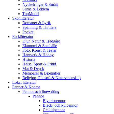
Nyckelringar & Smått
Slime & Leklera
TopModel
Skönlitteratur
Romaner & Lyrik
Spänning & Thrillers
Pocket
Facklitteratur
Djur, Natur & Trädgård
Ekonomi & Samhälle
Foto, Konst & Teater
Hantverk & Hobby
Historia
Hälsa, Sport & Fritid
Mat & Dryck
Memoarer & Biografier
Religion, Filosofi & Naturvetenskap
Lokal litteratur
Papper & Kontor
Pennor och finewriting
Pennor
Blyertspennor
Bläck- och kulpennor
Gelkulpennor