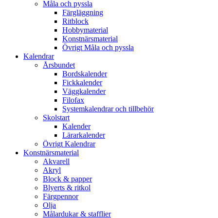
Måla och pyssla
Färgläggning
Ritblock
Hobbymaterial
Konstnärsmaterial
Övrigt Måla och pyssla
Kalendrar
Årsbundet
Bordskalender
Fickkalender
Väggkalender
Filofax
Systemkalendrar och tillbehör
Skolstart
Kalender
Lärarkalender
Övrigt Kalendrar
Konstnärsmaterial
Akvarell
Akryl
Block & papper
Blyerts & ritkol
Färgpennor
Olja
Målardukar & stafflier