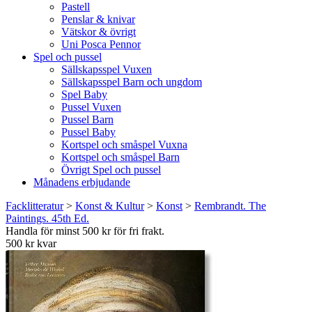
Pastell
Penslar & knivar
Vätskor & övrigt
Uni Posca Pennor
Spel och pussel
Sällskapsspel Vuxen
Sällskapsspel Barn och ungdom
Spel Baby
Pussel Vuxen
Pussel Barn
Pussel Baby
Kortspel och småspel Vuxna
Kortspel och småspel Barn
Övrigt Spel och pussel
Månadens erbjudande
Facklitteratur
>
Konst & Kultur
>
Konst
>
Rembrandt. The
Paintings. 45th Ed.
Handla för minst 500 kr för fri frakt.
500 kr kvar