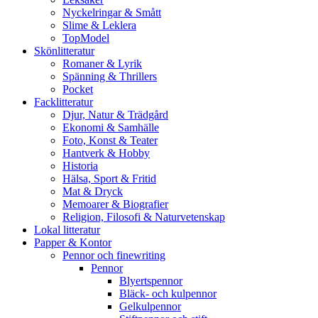
Nyckelringar & Smått
Slime & Leklera
TopModel
Skönlitteratur
Romaner & Lyrik
Spänning & Thrillers
Pocket
Facklitteratur
Djur, Natur & Trädgård
Ekonomi & Samhälle
Foto, Konst & Teater
Hantverk & Hobby
Historia
Hälsa, Sport & Fritid
Mat & Dryck
Memoarer & Biografier
Religion, Filosofi & Naturvetenskap
Lokal litteratur
Papper & Kontor
Pennor och finewriting
Pennor
Blyertspennor
Bläck- och kulpennor
Gelkulpennor