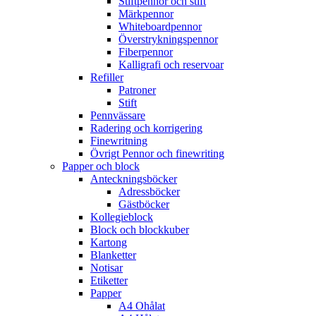
Stiftpennor och stift
Märkpennor
Whiteboardpennor
Överstrykningspennor
Fiberpennor
Kalligrafi och reservoar
Refiller
Patroner
Stift
Pennvässare
Radering och korrigering
Finewritning
Övrigt Pennor och finewriting
Papper och block
Anteckningsböcker
Adressböcker
Gästböcker
Kollegieblock
Block och blockkuber
Kartong
Blanketter
Notisar
Etiketter
Papper
A4 Ohålat