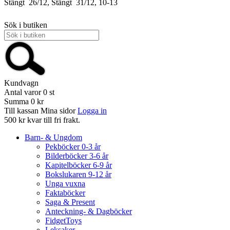
Stängt
26/12, Stängt
31/12, 10-13
Sök i butiken
Kundvagn
Antal varor
0
st
Summa
0 kr
Till kassan
Mina sidor
Logga in
500 kr kvar till fri frakt.
Barn- & Ungdom
Pekböcker 0-3 år
Bilderböcker 3-6 år
Kapitelböcker 6-9 år
Bokslukaren 9-12 år
Unga vuxna
Faktaböcker
Saga & Present
Anteckning- & Dagböcker
FidgetToys
Leksaker