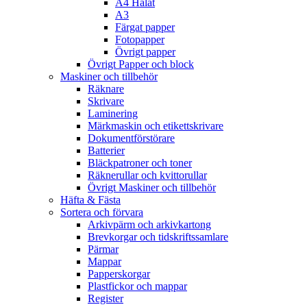
A4 Hålat
A3
Färgat papper
Fotopapper
Övrigt papper
Övrigt Papper och block
Maskiner och tillbehör
Räknare
Skrivare
Laminering
Märkmaskin och etikettskrivare
Dokumentförstörare
Batterier
Bläckpatroner och toner
Räknerullar och kvittorullar
Övrigt Maskiner och tillbehör
Häfta & Fästa
Sortera och förvara
Arkivpärm och arkivkartong
Brevkorgar och tidskriftssamlare
Pärmar
Mappar
Papperskorgar
Plastfickor och mappar
Register