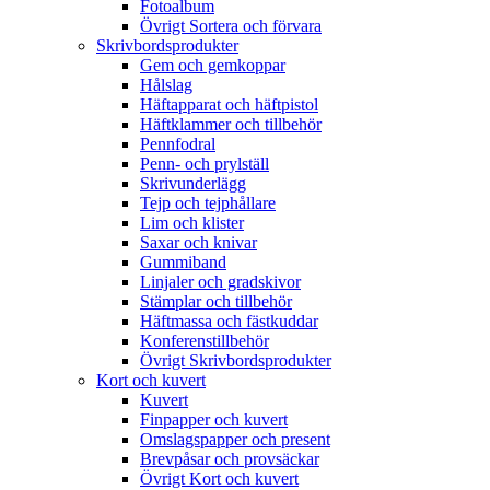
Fotoalbum
Övrigt Sortera och förvara
Skrivbordsprodukter
Gem och gemkoppar
Hålslag
Häftapparat och häftpistol
Häftklammer och tillbehör
Pennfodral
Penn- och prylställ
Skrivunderlägg
Tejp och tejphållare
Lim och klister
Saxar och knivar
Gummiband
Linjaler och gradskivor
Stämplar och tillbehör
Häftmassa och fästkuddar
Konferenstillbehör
Övrigt Skrivbordsprodukter
Kort och kuvert
Kuvert
Finpapper och kuvert
Omslagspapper och present
Brevpåsar och provsäckar
Övrigt Kort och kuvert