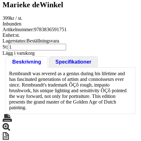
Marieke deWinkel
399
kr
/ st.
Inbunden
Artikelnummer:
9783836591751
Enhet:
st.
Lagerstatus:
Beställningsvara
St:
Lägg i varukorg
Beskrivning
Specifikationer
Rembrandt was revered as a genius during his lifetime and
has fascinated generations of artists and connoisseurs ever
since. Rembrandt's trademark ÔÇô rough, impasto
brushwork, his unique lighting and sensitivity ÔÇô pointed
the way forward, not only for portraiture. This edition
presents the grand master of the Golden Age of Dutch
painting.