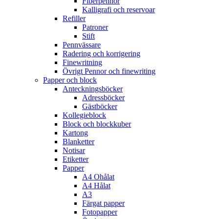
Fiberpennor
Kalligrafi och reservoar
Refiller
Patroner
Stift
Pennvässare
Radering och korrigering
Finewritning
Övrigt Pennor och finewriting
Papper och block
Anteckningsböcker
Adressböcker
Gästböcker
Kollegieblock
Block och blockkuber
Kartong
Blanketter
Notisar
Etiketter
Papper
A4 Ohålat
A4 Hålat
A3
Färgat papper
Fotopapper