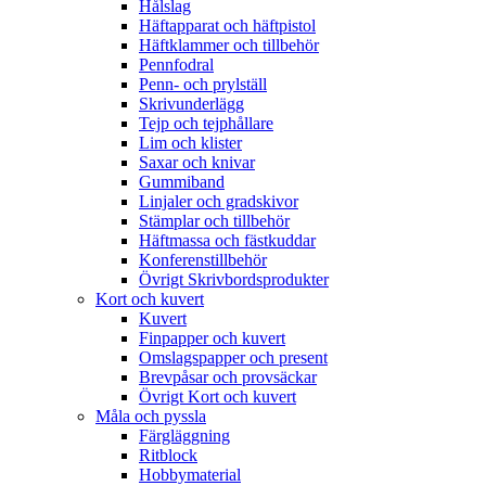
Hålslag
Häftapparat och häftpistol
Häftklammer och tillbehör
Pennfodral
Penn- och prylställ
Skrivunderlägg
Tejp och tejphållare
Lim och klister
Saxar och knivar
Gummiband
Linjaler och gradskivor
Stämplar och tillbehör
Häftmassa och fästkuddar
Konferenstillbehör
Övrigt Skrivbordsprodukter
Kort och kuvert
Kuvert
Finpapper och kuvert
Omslagspapper och present
Brevpåsar och provsäckar
Övrigt Kort och kuvert
Måla och pyssla
Färgläggning
Ritblock
Hobbymaterial