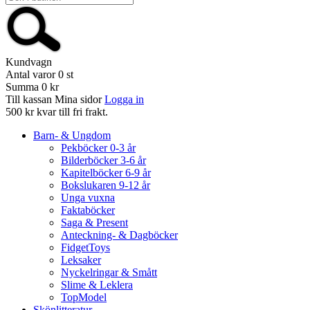
Kundvagn
Antal varor
0
st
Summa
0 kr
Till kassan
Mina sidor
Logga in
500 kr kvar till fri frakt.
Barn- & Ungdom
Pekböcker 0-3 år
Bilderböcker 3-6 år
Kapitelböcker 6-9 år
Bokslukaren 9-12 år
Unga vuxna
Faktaböcker
Saga & Present
Anteckning- & Dagböcker
FidgetToys
Leksaker
Nyckelringar & Smått
Slime & Leklera
TopModel
Skönlitteratur