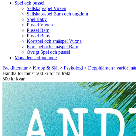
Spel och pussel
Sällskapsspel Vuxen
Sällskapsspel Barn och ungdom
Spel Baby
Pussel Vuxen
Pussel Barn
Pussel Baby
Kortspel och småspel Vuxna
Kortspel och småspel Barn
Övrigt Spel och pussel
Månadens erbjudande
Facklitteratur
>
Kropp & Själ
>
Psykologi
>
Depphjärnan : varför mår 
Handla för minst 500 kr för fri frakt.
500 kr kvar