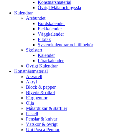
Konstnärsmaterial
Övrigt Måla och pyssla
Kalendrar
Årsbundet
Bordskalender
Fickkalender
Väggkalender
Filofax
Systemkalendrar och tillbehör
Skolstart
Kalender
Lärarkalender
Övrigt Kalendrar
Konstnärsmaterial
Akvarell
Akryl
Block & papper
Blyerts & ritkol
Färgpennor
Olja
Målardukar & stafflier
Pastell
Penslar & knivar
Vätskor & övrigt
Uni Posca Pennor