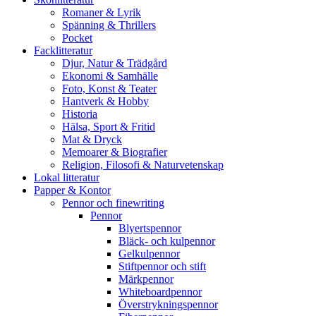
Romaner & Lyrik
Spänning & Thrillers
Pocket
Facklitteratur
Djur, Natur & Trädgård
Ekonomi & Samhälle
Foto, Konst & Teater
Hantverk & Hobby
Historia
Hälsa, Sport & Fritid
Mat & Dryck
Memoarer & Biografier
Religion, Filosofi & Naturvetenskap
Lokal litteratur
Papper & Kontor
Pennor och finewriting
Pennor
Blyertspennor
Bläck- och kulpennor
Gelkulpennor
Stiftpennor och stift
Märkpennor
Whiteboardpennor
Överstrykningspennor