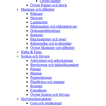
Övrigt papper
Övrigt Papper och block
Maskiner och tillbehör
Räknare
Skrivare
Laminering
Märkmaskin och etikettskrivare
Dokumentförstörare
Batterier
Bläckpatroner och toner
Räknerullar och kvittorullar
Övrigt Maskiner och tillbehör
Häfta & Fästa
Sortera och förvara
Arkivpärm och arkivkartong
Brevkorgar och tidskriftssamlare
Pärmar
Mappar
Papperskorgar
Plastfickor och mappar
Register
Fotoalbum
Övrigt Sortera och förvara
Skrivbordsprodukter
Gem och gemkoppar