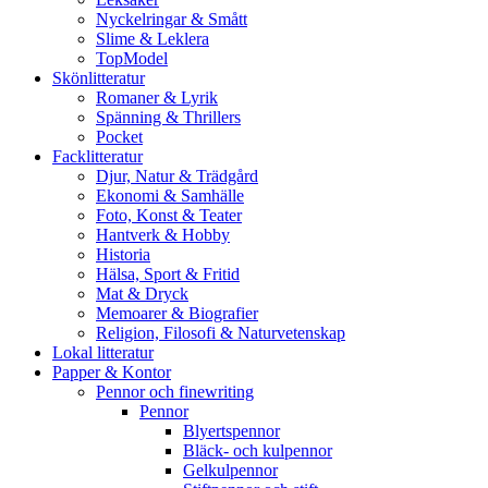
Nyckelringar & Smått
Slime & Leklera
TopModel
Skönlitteratur
Romaner & Lyrik
Spänning & Thrillers
Pocket
Facklitteratur
Djur, Natur & Trädgård
Ekonomi & Samhälle
Foto, Konst & Teater
Hantverk & Hobby
Historia
Hälsa, Sport & Fritid
Mat & Dryck
Memoarer & Biografier
Religion, Filosofi & Naturvetenskap
Lokal litteratur
Papper & Kontor
Pennor och finewriting
Pennor
Blyertspennor
Bläck- och kulpennor
Gelkulpennor