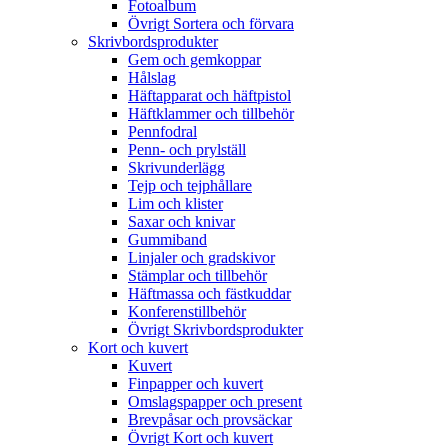
Fotoalbum
Övrigt Sortera och förvara
Skrivbordsprodukter
Gem och gemkoppar
Hålslag
Häftapparat och häftpistol
Häftklammer och tillbehör
Pennfodral
Penn- och prylställ
Skrivunderlägg
Tejp och tejphållare
Lim och klister
Saxar och knivar
Gummiband
Linjaler och gradskivor
Stämplar och tillbehör
Häftmassa och fästkuddar
Konferenstillbehör
Övrigt Skrivbordsprodukter
Kort och kuvert
Kuvert
Finpapper och kuvert
Omslagspapper och present
Brevpåsar och provsäckar
Övrigt Kort och kuvert