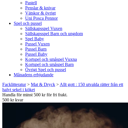
Pastell
Penslar & knivar
Vätskor & övrigt
Uni Posca Pennor
Spel och pussel
Sällskapsspel Vuxen
Sällskapsspel Barn och ungdom
Spel Baby
Pussel Vuxen
Pussel Barn
Pussel Baby
Kortspel och småspel Vuxna
Kortspel och småspel Barn
Övrigt Spel och pussel
Månadens erbjudande
Facklitteratur
>
Mat & Dryck
>
Allt gott : 150 utvalda rätter från ett
halvt sekel i köket
Handla för minst 500 kr för fri frakt.
500 kr kvar