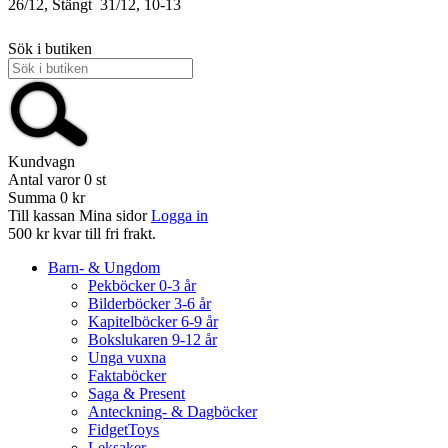
26/12, Stängt
31/12, 10-13
Sök i butiken
Kundvagn
Antal varor
0
st
Summa
0 kr
Till kassan
Mina sidor
Logga in
500 kr kvar till fri frakt.
Barn- & Ungdom
Pekböcker 0-3 år
Bilderböcker 3-6 år
Kapitelböcker 6-9 år
Bokslukaren 9-12 år
Unga vuxna
Faktaböcker
Saga & Present
Anteckning- & Dagböcker
FidgetToys
Leksaker