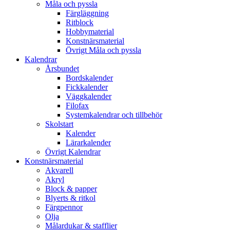
Måla och pyssla
Färgläggning
Ritblock
Hobbymaterial
Konstnärsmaterial
Övrigt Måla och pyssla
Kalendrar
Årsbundet
Bordskalender
Fickkalender
Väggkalender
Filofax
Systemkalendrar och tillbehör
Skolstart
Kalender
Lärarkalender
Övrigt Kalendrar
Konstnärsmaterial
Akvarell
Akryl
Block & papper
Blyerts & ritkol
Färgpennor
Olja
Målardukar & stafflier