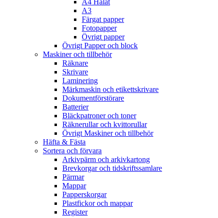
A4 Hålat
A3
Färgat papper
Fotopapper
Övrigt papper
Övrigt Papper och block
Maskiner och tillbehör
Räknare
Skrivare
Laminering
Märkmaskin och etikettskrivare
Dokumentförstörare
Batterier
Bläckpatroner och toner
Räknerullar och kvittorullar
Övrigt Maskiner och tillbehör
Häfta & Fästa
Sortera och förvara
Arkivpärm och arkivkartong
Brevkorgar och tidskriftssamlare
Pärmar
Mappar
Papperskorgar
Plastfickor och mappar
Register