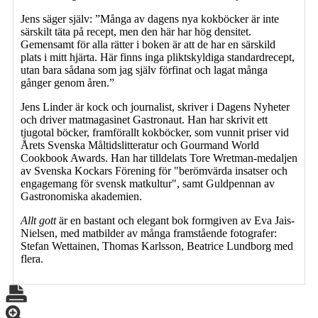
Jens säger själv: ”Många av dagens nya kokböcker är inte
särskilt täta på recept, men den här har hög densitet.
Gemensamt för alla rätter i boken är att de har en särskild
plats i mitt hjärta. Här finns inga pliktskyldiga standardrecept,
utan bara sådana som jag själv förfinat och lagat många
gånger genom åren.”
Jens Linder är kock och journalist, skriver i Dagens Nyheter
och driver matmagasinet Gastronaut. Han har skrivit ett
tjugotal böcker, framförallt kokböcker, som vunnit priser vid
Årets Svenska Måltidslitteratur och Gourmand World
Cookbook Awards. Han har tilldelats Tore Wretman-medaljen
av Svenska Kockars Förening för "berömvärda insatser och
engagemang för svensk matkultur", samt Guldpennan av
Gastronomiska akademien.
Allt gott
är en bastant och elegant bok formgiven av Eva Jais-
Nielsen, med matbilder av många framstående fotografer:
Stefan Wettainen, Thomas Karlsson, Beatrice Lundborg med
flera.