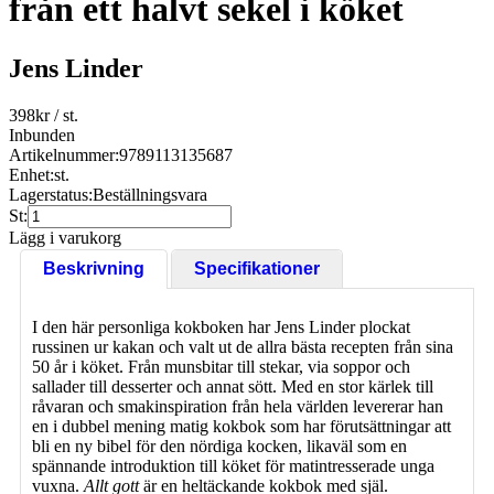
från ett halvt sekel i köket
Jens Linder
398
kr
/ st.
Inbunden
Artikelnummer:
9789113135687
Enhet:
st.
Lagerstatus:
Beställningsvara
St:
Lägg i varukorg
Beskrivning
Specifikationer
I den här personliga kokboken har Jens Linder plockat
russinen ur kakan och valt ut de allra bästa recepten från sina
50 år i köket. Från munsbitar till stekar, via soppor och
sallader till desserter och annat sött. Med en stor kärlek till
råvaran och smakinspiration från hela världen levererar han
en i dubbel mening matig kokbok som har förutsättningar att
bli en ny bibel för den nördiga kocken, likaväl som en
spännande introduktion till köket för matintresserade unga
vuxna.
Allt gott
är en heltäckande kokbok med själ.