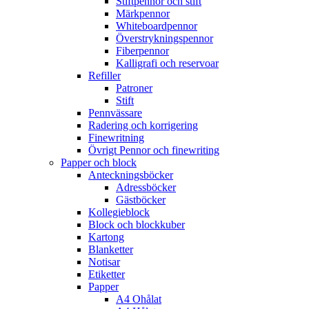
Stiftpennor och stift
Märkpennor
Whiteboardpennor
Överstrykningspennor
Fiberpennor
Kalligrafi och reservoar
Refiller
Patroner
Stift
Pennvässare
Radering och korrigering
Finewritning
Övrigt Pennor och finewriting
Papper och block
Anteckningsböcker
Adressböcker
Gästböcker
Kollegieblock
Block och blockkuber
Kartong
Blanketter
Notisar
Etiketter
Papper
A4 Ohålat