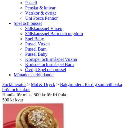
Pastell
Penslar & knivar
Vätskor & övrigt
Uni Posca Pennor
Spel och pussel
Sällskapsspel Vuxen
Sällskapsspel Barn och ungdom
Spel Baby
Pussel Vuxen
Pussel Barn
Pussel Baby
Kortspel och småspel Vuxna
Kortspel och småspel Barn
Övrigt Spel och pussel
Månadens erbjudande
Facklitteratur
>
Mat & Dryck
>
Bakgrunder : för dig som vill baka
bröd och kakor
Handla för minst 500 kr för fri frakt.
500 kr kvar