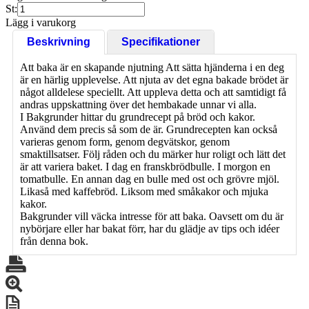
St:
Lägg i varukorg
Beskrivning
Specifikationer
Att baka är en skapande njutning Att sätta hjänderna i en deg
är en härlig upplevelse. Att njuta av det egna bakade brödet är
något alldelese speciellt. Att uppleva detta och att samtidigt få
andras uppskattning över det hembakade unnar vi alla.
I Bakgrunder hittar du grundrecept på bröd och kakor.
Använd dem precis så som de är. Grundrecepten kan också
varieras genom form, genom degvätskor, genom
smaktillsatser. Följ råden och du märker hur roligt och lätt det
är att variera baket. I dag en franskbrödbulle. I morgon en
tomatbulle. En annan dag en bulle med ost och grövre mjöl.
Likaså med kaffebröd. Liksom med småkakor och mjuka
kakor.
Bakgrunder vill väcka intresse för att baka. Oavsett om du är
nybörjare eller har bakat förr, har du glädje av tips och idéer
från denna bok.