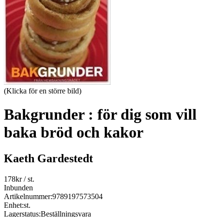
(Klicka för en större bild)
Bakgrunder : för dig som vill
baka bröd och kakor
Kaeth Gardestedt
178
kr
/ st.
Inbunden
Artikelnummer:
9789197573504
Enhet:
st.
Lagerstatus:
Beställningsvara