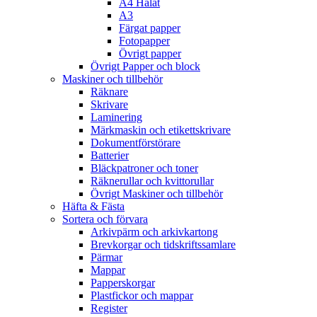
A4 Hålat
A3
Färgat papper
Fotopapper
Övrigt papper
Övrigt Papper och block
Maskiner och tillbehör
Räknare
Skrivare
Laminering
Märkmaskin och etikettskrivare
Dokumentförstörare
Batterier
Bläckpatroner och toner
Räknerullar och kvittorullar
Övrigt Maskiner och tillbehör
Häfta & Fästa
Sortera och förvara
Arkivpärm och arkivkartong
Brevkorgar och tidskriftssamlare
Pärmar
Mappar
Papperskorgar
Plastfickor och mappar
Register