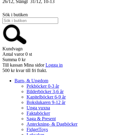
26/12, Stängt
31/12, 10-13
Sök i butiken
Kundvagn
Antal varor
0
st
Summa
0 kr
Till kassan
Mina sidor
Logga in
500 kr kvar till fri frakt.
Barn- & Ungdom
Pekböcker 0-3 år
Bilderböcker 3-6 år
Kapitelböcker 6-9 år
Bokslukaren 9-12 år
Unga vuxna
Faktaböcker
Saga & Present
Anteckning- & Dagböcker
FidgetToys
Leksaker