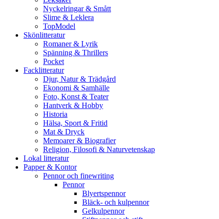
Nyckelringar & Smått
Slime & Leklera
TopModel
Skönlitteratur
Romaner & Lyrik
Spänning & Thrillers
Pocket
Facklitteratur
Djur, Natur & Trädgård
Ekonomi & Samhälle
Foto, Konst & Teater
Hantverk & Hobby
Historia
Hälsa, Sport & Fritid
Mat & Dryck
Memoarer & Biografier
Religion, Filosofi & Naturvetenskap
Lokal litteratur
Papper & Kontor
Pennor och finewriting
Pennor
Blyertspennor
Bläck- och kulpennor
Gelkulpennor