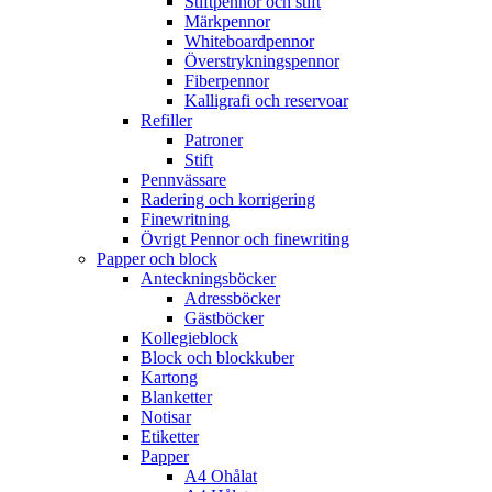
Stiftpennor och stift
Märkpennor
Whiteboardpennor
Överstrykningspennor
Fiberpennor
Kalligrafi och reservoar
Refiller
Patroner
Stift
Pennvässare
Radering och korrigering
Finewritning
Övrigt Pennor och finewriting
Papper och block
Anteckningsböcker
Adressböcker
Gästböcker
Kollegieblock
Block och blockkuber
Kartong
Blanketter
Notisar
Etiketter
Papper
A4 Ohålat