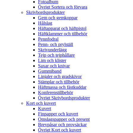
Fotoalbum
Övrigt Sortera och förvara
Skrivbordsprodukter
Gem och gemkoppar
Hålslag
Häftapparat och häftpistol
Häftklammer och tillbehör
Pennfodral
Penn- och prylställ
Skrivunderlägg
Tejp och tejphållare
Lim och klister
Saxar och knivar
Gummiband
Linjaler och gradskivor
Stämplar och tillbehör
Häftmassa och fästkuddar
Konferenstillbehör
Övrigt Skrivbordsprodukter
Kort och kuvert
Kuvert
Finpapper och kuvert
Omslagspapper och present
Brevpåsar och provsäckar
Övrigt Kort och kuvert