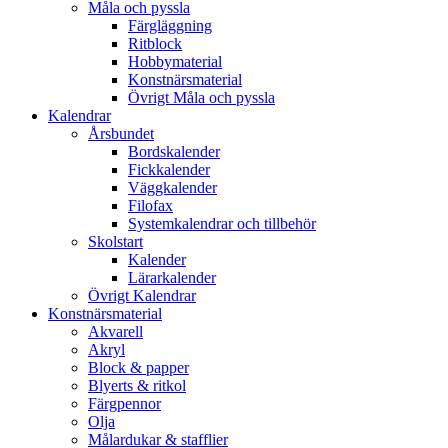
Måla och pyssla
Färgläggning
Ritblock
Hobbymaterial
Konstnärsmaterial
Övrigt Måla och pyssla
Kalendrar
Årsbundet
Bordskalender
Fickkalender
Väggkalender
Filofax
Systemkalendrar och tillbehör
Skolstart
Kalender
Lärarkalender
Övrigt Kalendrar
Konstnärsmaterial
Akvarell
Akryl
Block & papper
Blyerts & ritkol
Färgpennor
Olja
Målardukar & stafflier